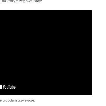
t, na którym żeglowaliśmy:
lu dodam trzy swoje: