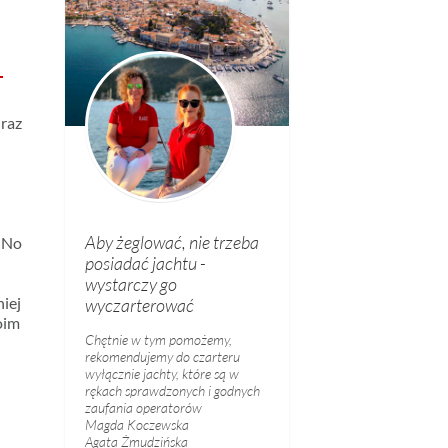
 raz
i
Aby żeglować, nie trzeba
 No
posiadać jachtu -
wystarczy go
niej
wyczarterować
oim
Chętnie w tym pomożemy,
rekomendujemy do czarteru
wyłącznie jachty, które są w
rękach sprawdzonych i godnych
zaufania operatorów
Magda Koczewska
Agata Żmudzińska