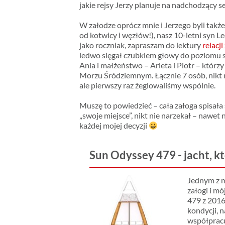
jakie rejsy Jerzy planuje na nadchodzący s
W załodze oprócz mnie i Jerzego byli także
od kotwicy i węzłów!), nasz 10-letni syn Le
jako roczniak, zapraszam do lektury
relacj
ledwo sięgał czubkiem głowy do poziomu s
Ania i małżeństwo – Arleta i Piotr – którzy
Morzu Śródziemnym. Łącznie 7 osób, nikt ni
ale pierwszy raz żeglowaliśmy wspólnie.
Muszę to powiedzieć – cała załoga spisała
„swoje miejsce”, nikt nie narzekał – nawe
każdej mojej decyzji
Sun Odyssey 479 - jacht, k
Jednym z m
załogi i m
479 z 201
kondycji, 
współpracu