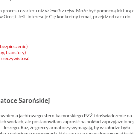
go procesu czarteru niż
dziennik z rejsu
. Może być pomocną lekturą 
w Grecji. Jeśli interesuje Cię konkretny temat, przejdź od razu do
ubezpieczenie)
y, transfery)
a rzeczywistość
 Zatoce Sarońskiej
wnienia jachtowego sternika morskiego PZŻ i doświadczenie na
ich wodach, ale postanowiłam zaprosić na pokład zaprzyjaźnione
– Jerzego. Raz, że greccy armatorzy wymagają, by w załodze była
ba z pojęciem o manewrach, która w razie czego doprowadzi jacht