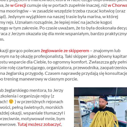
wa, że
w Grecji
cumuje się w portach zupełnie inaczej, niż
w Chorwa
 ma mooringów – w zasadzie wszędzie trzeba rzucać kotwicę (oraz
ąd). Jedynym wyjątkiem na naszej trasie była marina, w której
my rejs. Uznałam rozsądnie, że lepiej mieć na jachcie kogoś
ego w tym zakresie. Po czasie uważam, że to była doskonała decyz
aca z Jerzym okazała się dla mnie wspaniałym, bardzo praktyczn
em.
okazji gorąco polecam
żeglowanie ze skipperem
– znajomym lub
nym na tę okazję profesjonalistą. Taki skipper jako główny kapita
ostu wsparcie dla Ciebie, to ogromny komfort. Zwłaszcza gdy pełn
nie rolę czarterującego, organizatora, przewodnika, zaopatrzeni
yna żeglarską przygodę. Czasem naprawdę przydają się konsultacj
lbo trening manewrowy w ciasnym porcie.
b żeglarskiego mentora, to Jerzy
olenia i organizuje rejsy (z
tach!
) w przeróżnych rejonach
liwości, pełną świetnych, morskich
żdej okazji, wspaniale tłumaczył i
– przeciwnie, motywował mnie, bym
newrowe.
Tutaj możesz zobaczyć
,