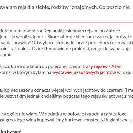
ałam rejs dla siebie, rodziny i znajomych. Co poszło nie
hciałam zamknąć sezon żeglarski jesiennym rejsem po Zatoce
omi i ja w roli skippera. Skoro oferuję klientom czarter jachtów, to
s sama, prawda? Od wyboru jednostki, przez procedury rezerwacji 
nie i tak dalej… Dzięki temu wiem z praktyki, czego doświadczają
glami.
ejsca, które dodałam do polecanej często
trasy rejsów z Aten
i
k Poros, w którym byłam na
wystawie luksusowych jachtów
w maju.
. Koniec sezonu oznacza więcej wolnych jachtów do czarteru (i m
zede wszystkim jednak chcieliśmy podczas tego rejsu świętować z m
dni w ogóle nie wiało. W dodatku w połowie tygodnia cała załoga
iast greckiego wina kupowaliśmy hurtowo chusteczki higieniczne…
akim byłam!