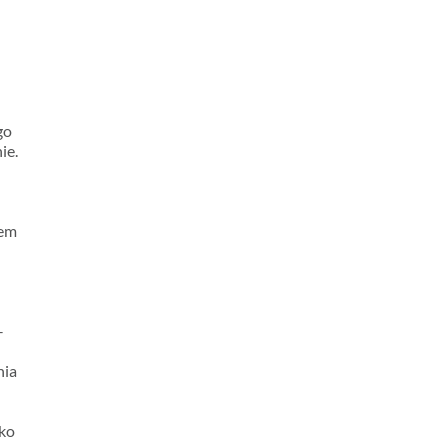
go
ie.
iem
–
nia
lko