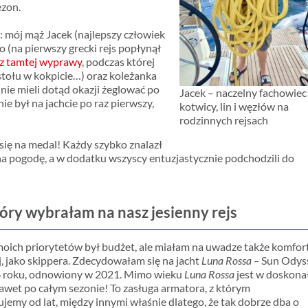
ezon.
: mój mąż Jacek (najlepszy człowiek
o (na pierwszy grecki rejs popłynął
i z tamtej wyprawy
, podczas której
tołu w kokpicie…) oraz koleżanka
 nie mieli dotąd okazji żeglować po
Jacek – naczelny fachowiec
e był na jachcie po raz pierwszy,
kotwicy, lin i węzłów na
rodzinnych rejsach
 się na medal! Każdy szybko znalazł
t na pogodę, a w dodatku wszyscy entuzjastycznie podchodzili do
tóry wybrałam na nasz jesienny rejs
oich priorytetów był budżet, ale miałam na uwadze także komfor
ój, jako skippera. Zdecydowałam się na jacht
Luna Rossa –
Sun Odys
6 roku, odnowiony w 2021. Mimo wieku
Luna Rossa
jest w doskona
nawet po całym sezonie! To zasługa armatora, z którym
jemy od lat, między innymi właśnie dlatego, że tak dobrze dba o