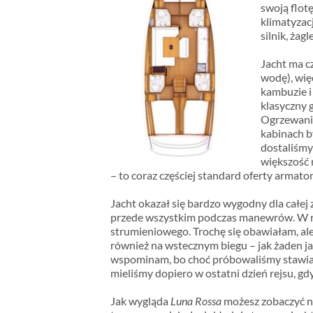
swoją flotę
klimatyzac
silnik, żag
Jacht ma cz
wodę), wię
kambuzie i
klasyczny g
Ogrzewania
kabinach by
dostaliśmy 
większość 
– to coraz częściej standard oferty armator
Jacht okazał się bardzo wygodny dla całej z
przede wszystkim podczas manewrów. W ra
strumieniowego. Trochę się obawiałam, ale
również na wstecznym biegu – jak żaden ja
wspominam, bo choć próbowaliśmy stawiać j
mieliśmy dopiero w ostatni dzień rejsu, gd
Jak wygląda
Luna Rossa
możesz zobaczyć na