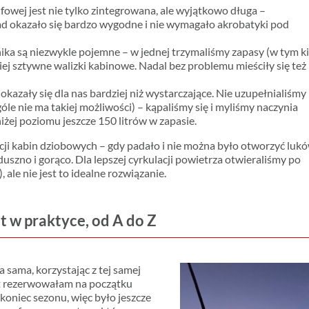
owej jest nie tylko zintegrowana, ale wyjątkowo długa –
ad okazało się bardzo wygodne i nie wymagało akrobatyki pod
nika są niezwykle pojemne – w jednej trzymaliśmy zapasy (w tym ki
iej sztywne walizki kabinowe. Nadal bez problemu mieściły się też
okazały się dla nas bardziej niż wystarczające. Nie uzupełnialiśmy
le nie ma takiej możliwości) – kąpaliśmy się i myliśmy naczynia
niżej poziomu jeszcze 150 litrów w zapasie.
cji kabin dziobowych – gdy padało i nie można było otworzyć luk
duszno i gorąco. Dla lepszej cyrkulacji powietrza otwieraliśmy po
 ale nie jest to idealne rozwiązanie.
t w praktyce, od A do Z
sama, korzystając z tej samej
cht rezerwowałam na początku
koniec sezonu, więc było jeszcze