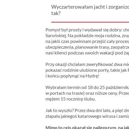
Wyczarterowałam jacht i zorganizow
tak?
Pomysł był prosty i wydawał się dobry: c
Sarońskiej. Na pokładzie moja rodzina, znaj
na jakiś czas powinnam przejść cały proce
ubezpieczenia, planowanie trasy, zaopatrze
nasi klienci podczas swoich wakacji pod ża
Przy okazji chciałam zweryfikować dwa mi
pokazać rodzinie ulubione porty, takie ja
i końcu popłynąć na Hydrę!
Wybrałam termin od 18 do 25 października
w portach na trasie) oraz niższe ceny. Pr
mężem 15 rocznicę ślubu.
Jak to wyszło? Przez dwa dni lało, a pięć 
złapała jakiegoś katarowego wirusa i zam
Mimo to rejs okazał się najlepszym, na j