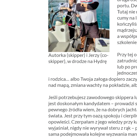
portu. D
Tutaj nie
cumy na l
kończyliś
mądrzejsz
a współpr
szkoleni
Przy tej 
Autorka (skipper) i Jerzy (co-
zatrudnio
skipper), w drodze na Hydrę
lub po pr
jednocześ
i rodzica… albo Twoja załoga dopiero zacz
nad mapą, zmiana wachty na pokładzie, a
Jeśli potrzebujesz zawodowego skippera lu
jest doskonałym kandydatem – prowadzi szk
pewnego źródła wiem, że na dobrych jach
świata. Jest przy tym oazą spokoju i cierp
opowieści. Czerpałam z jego wiedzy przy ka
wyjaśniał, nigdy nie wyrywał steru z rąk 
sama podejmowała kolejne wyzwania ma