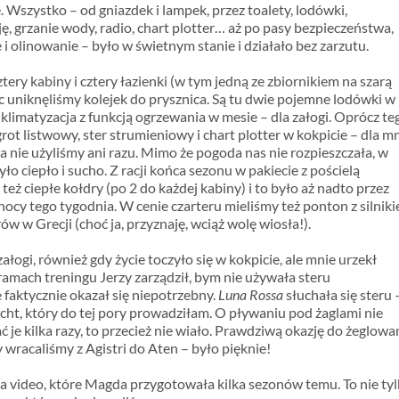
. Wszystko – od gniazdek i lampek, przez toalety, lodówki,
ję, grzanie wody, radio, chart plotter… aż po pasy bezpieczeństwa,
le i olinowanie – było w świetnym stanie i działało bez zarzutu.
tery kabiny i cztery łazienki (w tym jedną ze zbiornikiem na szarą
c uniknęliśmy kolejek do prysznica. Są tu dwie pojemne lodówki w
 klimatyzacja z funkcją ogrzewania w mesie – dla załogi. Oprócz te
rot listwowy, ster strumieniowy i chart plotter w kokpicie – dla mn
 nie użyliśmy ani razu. Mimo że pogoda nas nie rozpieszczała, w
ło ciepło i sucho. Z racji końca sezonu w pakiecie z pościelą
też ciepłe kołdry (po 2 do każdej kabiny) i to było aż nadto przez
nocy tego tygodnia. W cenie czarteru mieliśmy też ponton z silnik
ów w Grecji (choć ja, przyznaję, wciąż wolę wiosła!).
ałogi, również gdy życie toczyło się w kokpicie, ale mnie urzekł
mach treningu Jerzy zarządził, bym nie używała steru
 faktycznie okazał się niepotrzebny.
Luna Rossa
słuchała się steru 
cht, który do tej pory prowadziłam. O pływaniu pod żaglami nie
e kilka razy, to przecież nie wiało. Prawdziwą okazję do żeglowa
y wracaliśmy z Agistri do Aten – było pięknie!
 video, które Magda przygotowała kilka sezonów temu. To nie ty