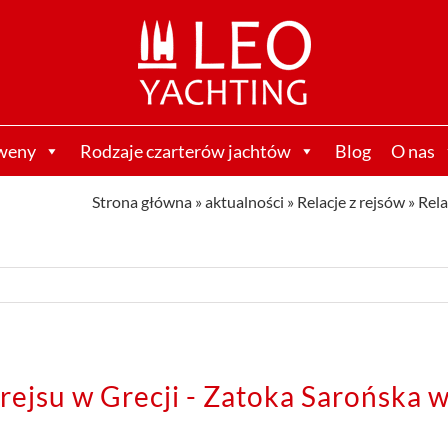
weny
Rodzaje czarterów jachtów
Blog
O nas
Strona główna
»
aktualności
»
Relacje z rejsów
»
Rela
 rejsu w Grecji - Zatoka Sarońska 