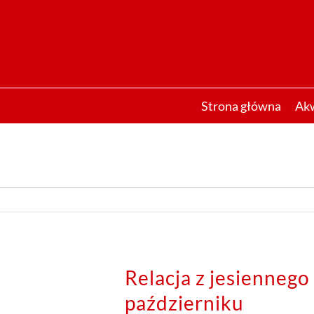
Przejdź
do
zawartości
Strona główna
Ak
Relacja z jesiennego
październiku