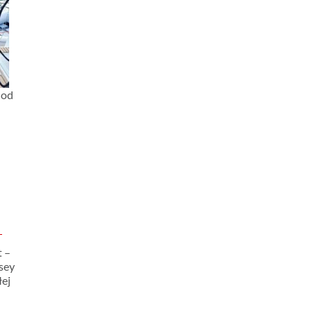
 od
t –
sey
łej