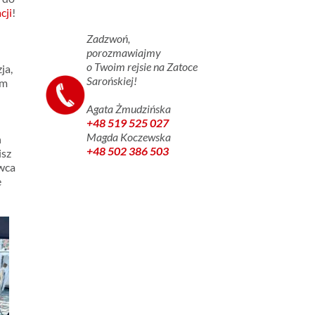
cji
!
Zadzwoń,
porozmawiajmy
o Twoim rejsie na Zatoce
ja,
Sarońskiej!
ym
Agata Żmudzińska
+48 519 525 027
Magda Koczewska
n
+48 502 386 503
isz
owca
e