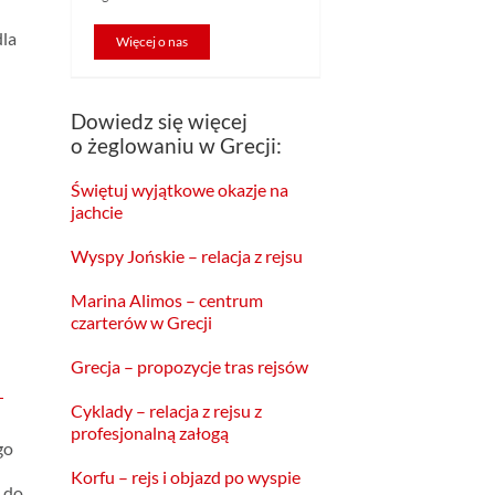
dla
Więcej o nas
Dowiedz się więcej
o żeglowaniu w Grecji:
Świętuj wyjątkowe okazje na
jachcie
Wyspy Jońskie – relacja z rejsu
Marina Alimos – centrum
czarterów w Grecji
Grecja – propozycje tras rejsów
Cyklady – relacja z rejsu z
profesjonalną załogą
go
Korfu – rejs i objazd po wyspie
 do