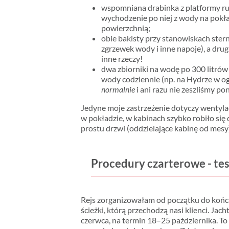
wspomniana drabinka z platformy ruf
wychodzenie po niej z wody na pokł
powierzchnią;
obie bakisty przy stanowiskach ster
zgrzewek wody i inne napoje), a drug
inne rzeczy!
dwa zbiorniki na wodę po 300 litrów 
wody codziennie (np. na Hydrze w ogó
normalnie
i ani razu nie zeszliśmy po
Jedyne moje zastrzeżenie dotyczy wentyla
w pokładzie, w kabinach szybko robiło się 
prostu drzwi (oddzielające kabinę od mesy),
Procedury czarterowe - tes
Rejs zorganizowałam od początku do końca 
ścieżki, którą przechodzą nasi klienci. Ja
czerwca, na termin 18–25 października. To 