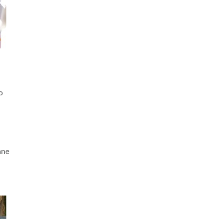
o
ane