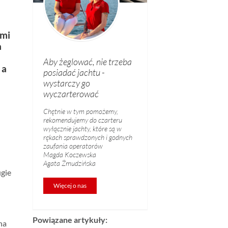
ćmi
a
Aby żeglować, nie trzeba
 a
posiadać jachtu -
wystarczy go
wyczarterować
Chętnie w tym pomożemy,
rekomendujemy do czarteru
wyłącznie jachty, które są w
rękach sprawdzonych i godnych
zaufania operatorów
Magda Koczewska
Agata Żmudzińska
ugie
Więcej o nas
,
Powiązane artykuły:
na