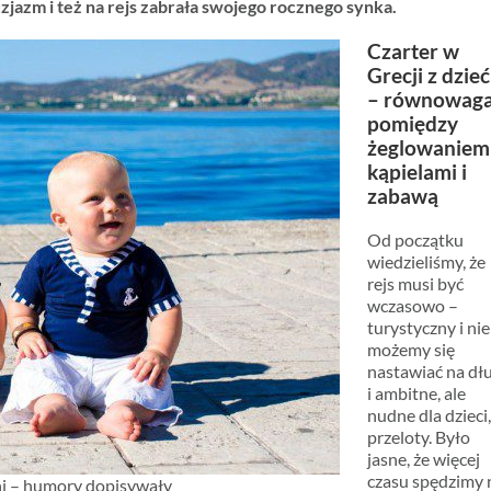
uzjazm i też na rejs zabrała swojego rocznego synka.
Czarter w
Grecji z dzie
– równowag
pomiędzy
żeglowaniem
kąpielami i
zabawą
Od początku
wiedzieliśmy, że
rejs musi być
wczasowo –
turystyczny i nie
możemy się
nastawiać na dł
i ambitne, ale
nudne dla dzieci
przeloty. Było
jasne, że więcej
czasu spędzimy 
oni – humory dopisywały