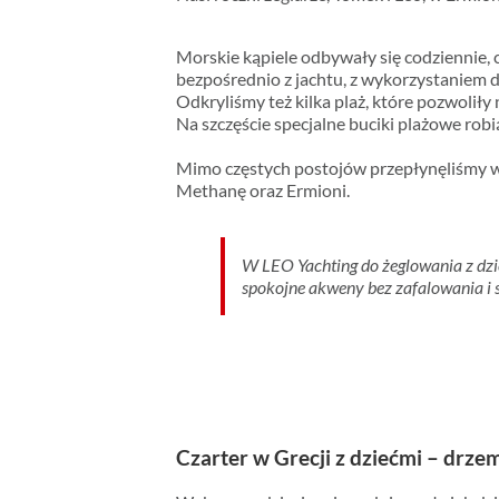
Morskie kąpiele odbywały się codziennie, 
bezpośrednio z jachtu, z wykorzystaniem d
Odkryliśmy też kilka plaż, które pozwolił
Na szczęście specjalne buciki plażowe rob
Mimo częstych postojów przepłynęliśmy w 
Methanę oraz Ermioni.
W LEO Yachting do żeglowania z d
spokojne akweny bez zafalowania i s
Czarter w Grecji z dziećmi – drze