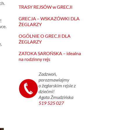
ch.
TRASY REJSÓW w GRECJI
GRECJA – WSKAZÓWKI DLA
!
ŻEGLARZY
wce.
OGÓLNIE O GRECJI DLA
ŻEGLARZY
,
ZATOKA SAROŃSKA – idealna
na rodzinny rejs
Zadzwoń,
porozmawiajmy
o żeglarskim rejsie z
dziećmi!
Agata Żmudzińska
519 525 027