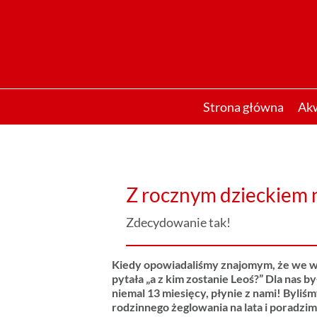
Przejdź
do
zawartości
Strona główna
Ak
Z rocznym dzieckiem n
Zdecydowanie tak!
Kiedy opowiadaliśmy znajomym, że we wr
pytała „a z kim zostanie Leoś?” Dla nas 
niemal 13 miesięcy, płynie z nami! Byli
rodzinnego żeglowania na lata i poradzim