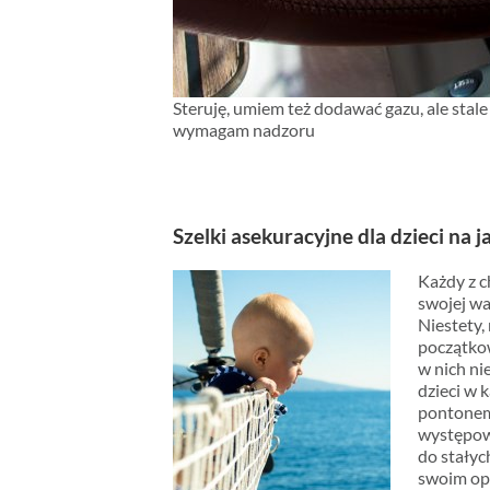
Steruję, umiem też dodawać gazu, ale stale
wymagam nadzoru
Szelki asekuracyjne dla dzieci na
Każdy z 
swojej wa
Niestety,
początkow
w nich ni
dzieci w 
pontonem.
występowa
do stałyc
swoim op