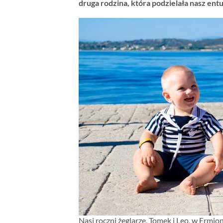
druga rodzina, która podzielała nasz ent
Nasi roczni żeglarze, Tomek i Leo, w Ermi