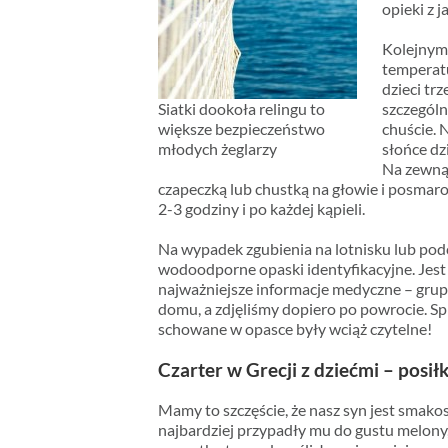
opieki z j
Kolejnym 
temperatu
dzieci tr
Siatki dookoła relingu to
szczególn
większe bezpieczeństwo
chuście. 
młodych żeglarzy
słońce dz
Na zewnąt
czapeczką lub chustką na głowie i posma
2-3 godziny i po każdej kąpieli.
Na wypadek zgubienia na lotnisku lub podc
wodoodporne opaski identyfikacyjne. Jest
najważniejsze informacje medyczne – grupa 
domu, a zdjęliśmy dopiero po powrocie. S
schowane w opasce były wciąż czytelne!
Czarter w Grecji z dziećmi – posił
Mamy to szczęście, że nasz syn jest smakos
najbardziej przypadły mu do gustu melony, o