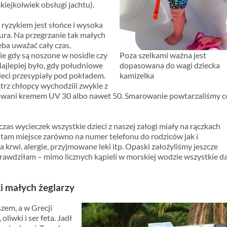
akiejkolwiek obsługi jachtu).
ryzykiem jest słońce i wysoka
ra. Na przegrzanie tak małych
zeba uważać cały czas,
ie gdy są noszone w nosidle czy
Poza szelkami ważna jest
Najlepiej było, gdy południowe
dopasowana do wagi dziecka
ieci przesypiały pod pokładem.
kamizelka
rz chłopcy wychodzili zwykle z
rowani kremem UV 30 albo nawet 50. Smarowanie powtarzaliśmy c
zas wycieczek wszystkie dzieci z naszej załogi miały na rączkach
 tam miejsce zarówno na numer telefonu do rodziców jak i
krwi, alergie, przyjmowane leki itp. Opaski założyliśmy jeszcze
prawdziłam – mimo licznych kąpieli w morskiej wodzie wszystkie d
ki małych żeglarzy
zem, a w Grecji
liwki i ser feta. Jadł