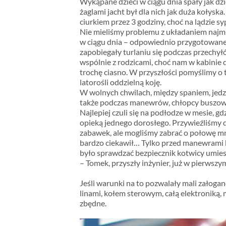
Wykąpane dzieci w ciągu dnia spały jak dzi
żaglami jacht był dla nich jak duża kołyska.
ciurkiem przez 3 godziny, choć na lądzie sy
Nie mieliśmy problemu z układaniem najm
w ciągu dnia – odpowiednio przygotowane
zapobiegały turlaniu się podczas przechył
wspólnie z rodzicami, choć nam w kabinie
trochę ciasno. W przyszłości pomyślimy o
latorośli oddzielną koję.
W wolnych chwilach, między spaniem, jedze
także podczas manewrów, chłopcy buszow
Najlepiej czuli się na podłodze w mesie, gd
opieką jednego dorosłego. Przywieźliśmy d
zabawek, ale mogliśmy zabrać o połowę mnie
bardzo ciekawił… Tylko przed manewrami 
było sprawdzać bezpiecznik kotwicy umie
– Tomek, przyszły inżynier, już w pierwszy
Jeśli warunki na to pozwalały mali załoganc
linami, kołem sterowym, całą elektroniką
zbędne.