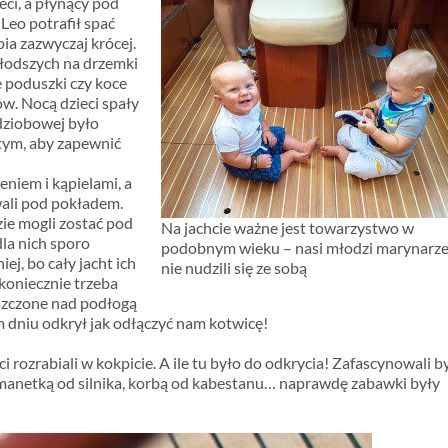
eci, a płynący pod
 Leo potrafił spać
pia zazwyczaj krócej.
łodszych na drzemki
 poduszki czy koce
ów. Nocą dzieci spały
 dziobowej było
 tym, aby zapewnić
niem i kąpielami, a
ali pod pokładem.
zie mogli zostać pod
Na jachcie ważne jest towarzystwo w
la nich sporo
podobnym wieku – nasi młodzi marynarz
j, bo cały jacht ich
nie nudzili się ze sobą
koniecznie trzeba
szczone nad podłogą
m dniu odkrył jak odłączyć nam kotwicę!
i rozrabiali w kokpicie. A ile tu było do odkrycia! Zafascynowali by
, manetką od silnika, korbą od kabestanu… naprawdę zabawki były