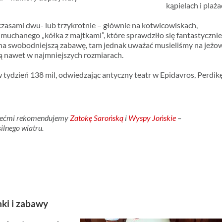
kąpielach i plaża
czasami dwu- lub trzykrotnie – głównie na kotwicowiskach,
muchanego „kółka z majtkami”, które sprawdziło się fantastycznie
y na swobodniejszą zabawę, tam jednak uważać musieliśmy na jeżo
ią nawet w najmniejszych rozmiarach.
tydzień 138 mil, odwiedzając antyczny teatr w Epidavros, Perdikę
ziećmi rekomendujemy
Zatokę Sarońską
i
Wyspy Jońskie
–
ilnego wiatru.
mki i zabawy