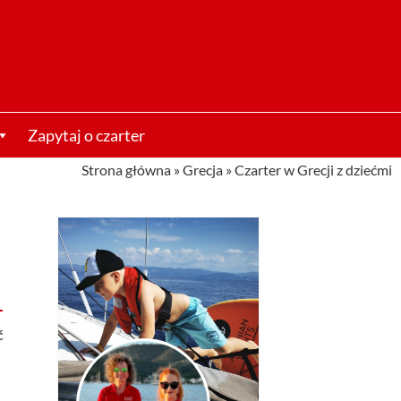
Zapytaj o czarter
Strona główna
»
Grecja
»
Czarter w Grecji z dziećmi
ć
y