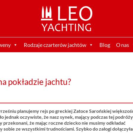
weny
Rodzaje czarterów jachtów
Blog
O nas
a pokładzie jachtu?
ześniu planujemy rejs po greckiej Zatoce Sarońskiej większoś
było jednak oczywiste, że nasz synek, mający podczas tej podróż
śmy przekonani, że mając roczne dziecko nie musimy odkładać
y sobie ze wszystkimi trudnościami. Szybko do załogi dołączyła