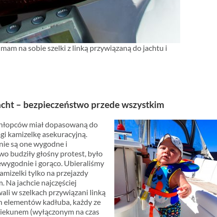
 mam na sobie szelki z linką przywiązaną do jachtu i
 jacht – bezpieczeństwo przede wszystkim
chłopców miał dopasowaną do
gi kamizelkę asekuracyjną.
 nie są one wygodne i
o budziły głośny protest, było
ewygodnie i gorąco. Ubieraliśmy
kamizelki tylko na przejazdy
 Na jachcie najczęściej
li w szelkach przywiązani linką
h elementów kadłuba, każdy ze
iekunem (wyłączonym na czas