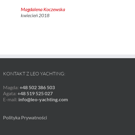
Magdalena Koczewska
kwiecień 2018
KONTAKT Z LEO YACHTING:
Magda:
+48 502 386 503
Agata:
+48 519 525 027
E-mail:
info@leo-yachting.com
Polityka Prywatności