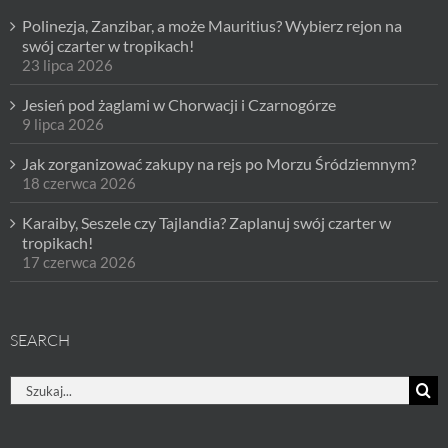
Polinezja, Zanzibar, a może Mauritius? Wybierz rejon na
swój czarter w tropikach!
23 lipca 2026
Jesień pod żaglami w Chorwacji i Czarnogórze
9 lipca 2026
Jak zorganizować zakupy na rejs po Morzu Śródziemnym?
18 czerwca 2026
Karaiby, Seszele czy Tajlandia? Zaplanuj swój czarter w
tropikach!
17 czerwca 2026
SEARCH
Szukaj