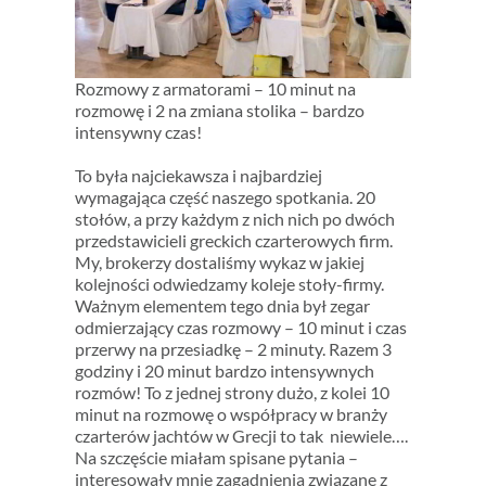
Rozmowy z armatorami – 10 minut na
rozmowę i 2 na zmiana stolika – bardzo
intensywny czas!
To była najciekawsza i najbardziej
wymagająca część naszego spotkania. 20
stołów, a przy każdym z nich nich po dwóch
przedstawicieli greckich czarterowych firm.
My, brokerzy dostaliśmy wykaz w jakiej
kolejności odwiedzamy koleje stoły-firmy.
Ważnym elementem tego dnia był zegar
odmierzający czas rozmowy – 10 minut i czas
przerwy na przesiadkę – 2 minuty. Razem 3
godziny i 20 minut bardzo intensywnych
rozmów! To z jednej strony dużo, z kolei 10
minut na rozmowę o współpracy w branży
czarterów jachtów w Grecji to tak niewiele….
Na szczęście miałam spisane pytania –
interesowały mnie zagadnienia związane z