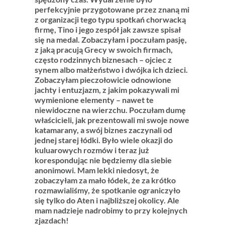
perfekcyjnie przygotowane przez znaną mi
z organizacji tego typu spotkań chorwacką
firmę, Tino i jego zespół jak zawsze spisał
się na medal. Zobaczyłam i poczułam pasję,
z jaką pracują Grecy w swoich firmach,
często rodzinnych biznesach – ojciec z
synem albo małżeństwo i dwójka ich dzieci.
Zobaczyłam pieczołowicie odnowione
jachty i entuzjazm, z jakim pokazywali mi
wymienione elementy – nawet te
niewidoczne na wierzchu. Poczułam dumę
właścicieli, jak prezentowali mi swoje nowe
katamarany, a swój biznes zaczynali od
jednej starej łódki. Było wiele okazji do
kuluarowych rozmów i teraz już
korespondując nie będziemy dla siebie
anonimowi. Mam lekki niedosyt, że
zobaczyłam za mało łódek, że za krótko
rozmawialiśmy, że spotkanie ograniczyło
się tylko do Aten i najbliższej okolicy. Ale
mam nadzieje nadrobimy to przy kolejnych
zjazdach!