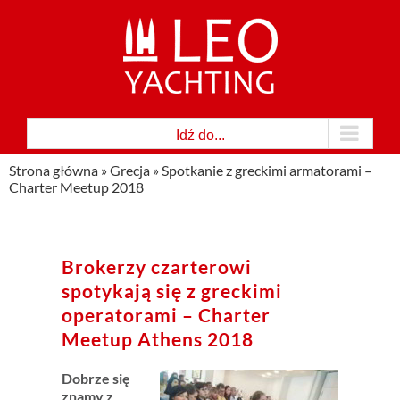
Przejdź
do
zawartości
Idź do...
Strona główna
»
Grecja
»
Spotkanie z greckimi armatorami –
Charter Meetup 2018
Brokerzy czarterowi
spotykają się z greckimi
operatorami – Charter
Meetup Athens 2018
Dobrze się
znamy z