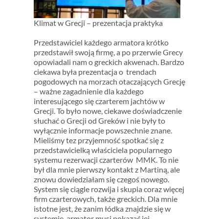
Klimat w Grecji – prezentacja praktyka
Przedstawiciel każdego armatora krótko
przedstawił swoją firmę, a po przerwie Grecy
opowiadali nam o greckich akwenach. Bardzo
ciekawa była prezentacja o trendach
pogodowych na morzach otaczających Grecję
– ważne zagadnienie dla każdego
interesującego się czarterem jachtów w
Grecji. To było nowe, ciekawe doświadczenie
słuchać o Grecji od Greków i nie były to
wyłącznie informacje powszechnie znane.
Mieliśmy tez przyjemność spotkać się z
przedstawicielką właściciela popularnego
systemu rezerwacji czarterów MMK. To nie
był dla mnie pierwszy kontakt z Martiną, ale
znowu dowiedziałam się czegoś nowego.
System się ciągle rozwija i skupia coraz więcej
firm czarterowych, także greckich. Dla mnie
istotne jest, że zanim łódka znajdzie się w
systemie, armator musi pokazać jej