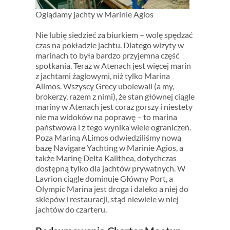
Oglądamy jachty w Marinie Agios
Nie lubię siedzieć za biurkiem – wolę spędzać
czas na pokładzie jachtu. Dlatego wizyty w
marinach to była bardzo przyjemna część
spotkania. Teraz w Atenach jest więcej marin
z jachtami żaglowymi, niż tylko Marina
Alimos. Wszyscy Grecy ubolewali (a my,
brokerzy, razem z nimi), że stan głównej ciągle
mariny w Atenach jest coraz gorszy i niestety
nie ma widoków na poprawę – to marina
państwowa i z tego wynika wiele ograniczeń.
Poza Mariną ALimos odwiedziliśmy nową
bazę Navigare Yachting w Marinie Agios, a
także Marinę Delta Kalithea, dotychczas
dostępną tylko dla jachtów prywatnych. W
Lavrion ciągle dominuje Główny Port, a
Olympic Marina jest droga i daleko a niej do
sklepów i restauracji, stąd niewiele w niej
jachtów do czarteru.