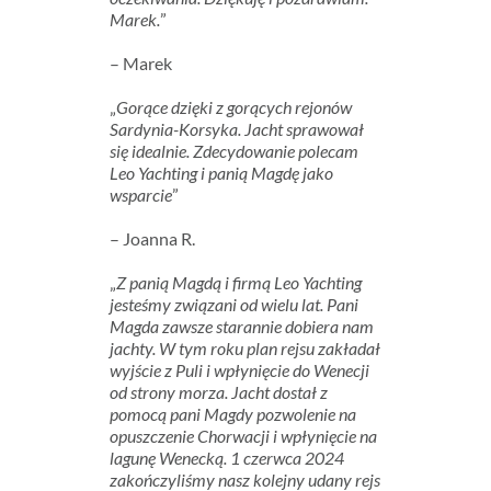
Marek.
”
– Marek
„
Gorące dzięki z gorących rejonów
Sardynia-Korsyka. Jacht sprawował
się idealnie. Zdecydowanie polecam
Leo Yachting i panią Magdę jako
wsparcie
”
– Joanna R.
„
Z panią Magdą i firmą Leo Yachting
jesteśmy związani od wielu lat. Pani
Magda zawsze starannie dobiera nam
jachty. W tym roku plan rejsu zakładał
wyjście z Puli i wpłynięcie do Wenecji
od strony morza. Jacht dostał z
pomocą pani Magdy pozwolenie na
opuszczenie Chorwacji i wpłynięcie na
lagunę Wenecką. 1 czerwca 2024
zakończyliśmy nasz kolejny udany rejs