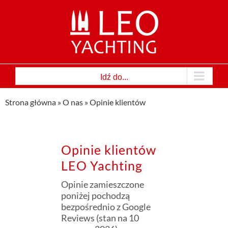
Przejdź
do
zawartości
Idź do...
Strona główna
»
O nas
»
Opinie klientów
Opinie klientów
LEO Yachting
Opinie zamieszczone
poniżej pochodzą
bezpośrednio z Google
Reviews (stan na 10