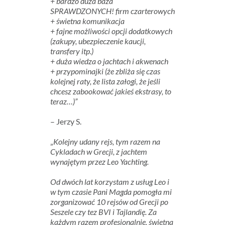
+ bardzo duża baza
SPRAWDZONYCH! firm czarterowych
+ świetna komunikacja
+ fajne możliwości opcji dodatkowych
(zakupy, ubezpieczenie kaucji,
transfery itp.)
+ duża wiedza o jachtach i akwenach
+ przypominajki (że zbliża się czas
kolejnej raty, że lista załogi, że jeśli
chcesz zabookować jakieś ekstrasy, to
teraz…)”
– Jerzy S.
„
Kolejny udany rejs, tym razem na
Cykladach w Grecji, z jachtem
wynajętym przez Leo Yachting.
Od dwóch lat korzystam z usług Leo i
w tym czasie Pani Magda pomogła mi
zorganizować 10 rejsów od Grecji po
Seszele czy tez BVI i Tajlandię. Za
każdym razem profesjonalnie, świetna