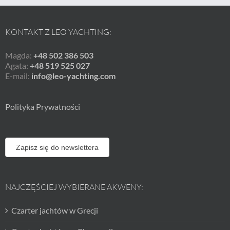
KONTAKT Z LEO YACHTING:
Magda:
+48 502 386 503
Agata:
+48 519 525 027
E-mail:
info@leo-yachting.com
Polityka Prywatności
Zapisz się do newslettera
NAJCZĘŚCIEJ WYBIERANE AKWENY:
Czarter jachtów w Grecji