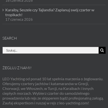
18 czerwca 2026
Karaiby, Seszele czy Tajlandia? Zaplanuj swój czarter w
tropikach!
17 czerwca 2026
SEARCH
Szukaj
ŻEGLUJ Z NAMI!
LEO Yachting od ponad 10 lat spełnia marzenia o żeglowaniu.
Oferujemy czartery jachtów i katamaranów w Grecji,
Chorwacji, we Włoszech, w Turcji, na Karaibach i innych
ciepłych morzach. Wybierz czarter do samodzielnego
prowadzenia lub rejs ze skipperem bądź profesjonalną załogą.
Zaufaj ekspertkom i ruszaj w rejs z leo-yachting.com!