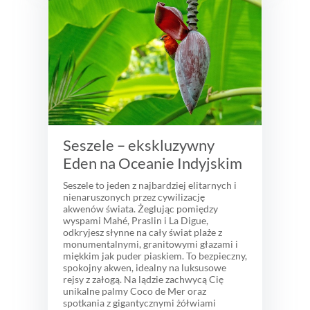
Seszele – ekskluzywny
Eden na Oceanie Indyjskim
Seszele to jeden z najbardziej elitarnych i
nienaruszonych przez cywilizację
akwenów świata. Żeglując pomiędzy
wyspami Mahé, Praslin i La Digue,
odkryjesz słynne na cały świat plaże z
monumentalnymi, granitowymi głazami i
miękkim jak puder piaskiem. To bezpieczny,
spokojny akwen, idealny na luksusowe
rejsy z załogą. Na lądzie zachwycą Cię
unikalne palmy Coco de Mer oraz
spotkania z gigantycznymi żółwiami