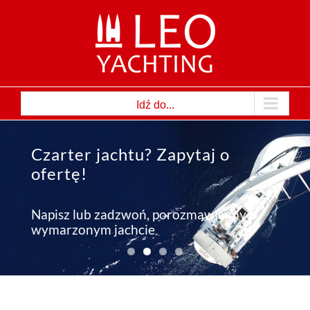
Przejdź
do
zawartości
Idź do...
Czarter jachtu? Zapytaj o
ofertę!
Napisz lub zadzwoń, porozmawiajmy o
wymarzonym jachcie