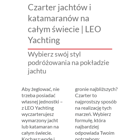
Czarter jachtów i
katamaranów na
całym świecie | LEO
Yachting
Wybierz swój styl
podróżowania na pokładzie
jachtu
Aby żeglować, nie
gronie najbliższych?
trzeba posiadać
Czarter to
własnej jednostki –
najprostszy sposób
z LEO Yachting
na realizację tych
wyczarterujesz
marzeń. Wybierz
wymarzony jacht
formułę, która
lub katamaran na
najbardziej
całym świecie.
odpowiada Twoim
Kochasz wodę i
potrzebom: