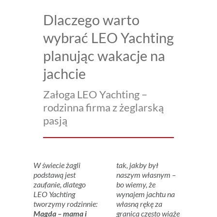
Dlaczego warto
wybrać LEO Yachting
planując wakacje na
jachcie
Załoga LEO Yachting –
rodzinna firma z żeglarską
pasją
W świecie żagli
tak, jakby był
podstawą jest
naszym własnym –
zaufanie, dlatego
bo wiemy, że
LEO Yachting
wynajem jachtu na
tworzymy rodzinnie:
własną rękę za
Magda – mama i
granicą często wiąże