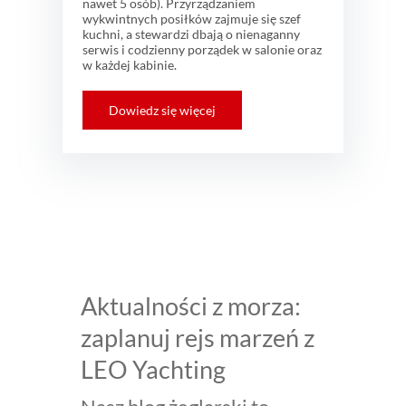
nawet 5 osób). Przyrządzaniem
wykwintnych posiłków zajmuje się szef
kuchni, a stewardzi dbają o nienaganny
serwis i codzienny porządek w salonie oraz
w każdej kabinie.
Dowiedz się więcej
Aktualności z morza:
zaplanuj rejs marzeń z
LEO Yachting