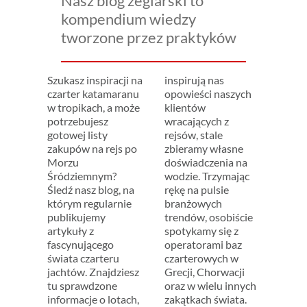
Nasz blog żeglarski to
kompendium wiedzy
tworzone przez praktyków
Szukasz inspiracji na
inspirują nas
czarter katamaranu
opowieści naszych
w tropikach, a może
klientów
potrzebujesz
wracających z
gotowej listy
rejsów, stale
zakupów na rejs po
zbieramy własne
Morzu
doświadczenia na
Śródziemnym?
wodzie. Trzymając
Śledź nasz blog, na
rękę na pulsie
którym regularnie
branżowych
publikujemy
trendów, osobiście
artykuły z
spotykamy się z
fascynującego
operatorami baz
świata czarteru
czarterowych w
jachtów. Znajdziesz
Grecji, Chorwacji
tu sprawdzone
oraz w wielu innych
informacje o lotach,
zakątkach świata.