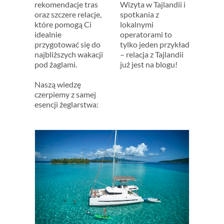
rekomendacje tras
Wizyta w Tajlandii i
oraz szczere relacje,
spotkania z
które pomogą Ci
lokalnymi
idealnie
operatorami to
przygotować się do
tylko jeden przykład
najbliższych wakacji
– relacja z Tajlandii
pod żaglami.
już jest na blogu!
Naszą wiedzę
czerpiemy z samej
esencji żeglarstwa:
że
 swój