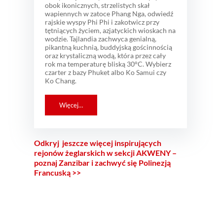
obok ikonicznych, strzelistych skał
wapiennych w zatoce Phang Nga, odwiedź
rajskie wyspy Phi Phi i zakotwicz przy
tętniących życiem, azjatyckich wioskach na
wodzie. Tajlandia zachwyca genialną,
pikantną kuchnią, buddyjską gościnnością
oraz krystaliczną wodą, która przez cały
rok ma temperaturę bliską 30°C. Wybierz
czarter z bazy Phuket albo Ko Samui czy
Ko Chang.
Więcej…
Odkryj jeszcze więcej inspirujących
rejonów żeglarskich w sekcji AKWENY –
poznaj Zanzibar i zachwyć się Polinezją
Francuską >>