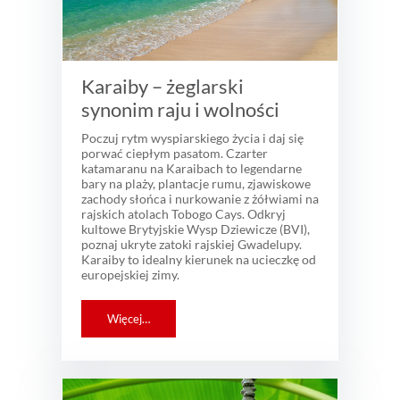
Karaiby – żeglarski
synonim raju i wolności
Poczuj rytm wyspiarskiego życia i daj się
porwać ciepłym pasatom. Czarter
katamaranu na Karaibach to legendarne
bary na plaży, plantacje rumu, zjawiskowe
zachody słońca i nurkowanie z żółwiami na
rajskich atolach Tobogo Cays. Odkryj
kultowe Brytyjskie Wysp Dziewicze (BVI),
poznaj ukryte zatoki rajskiej Gwadelupy.
Karaiby to idealny kierunek na ucieczkę od
europejskiej zimy.
Więcej…