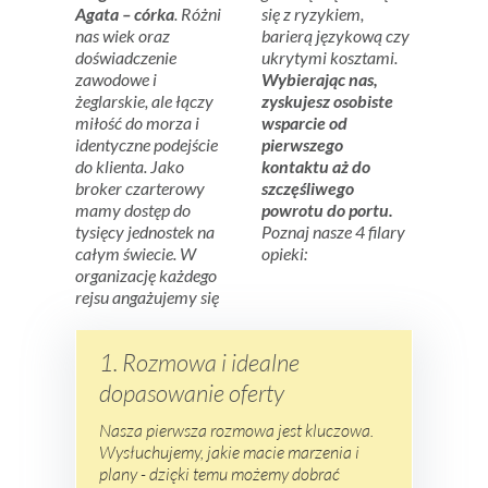
Agata – córka
. Różni
się z ryzykiem,
nas wiek oraz
barierą językową czy
doświadczenie
ukrytymi kosztami.
zawodowe i
Wybierając nas,
żeglarskie, ale łączy
zyskujesz osobiste
miłość do morza i
wsparcie od
identyczne podejście
pierwszego
do klienta. Jako
kontaktu aż do
broker czarterowy
szczęśliwego
mamy dostęp do
powrotu do portu.
tysięcy jednostek na
Poznaj nasze 4 filary
całym świecie. W
opieki:
organizację każdego
rejsu angażujemy się
1. Rozmowa i idealne
dopasowanie oferty
Nasza pierwsza rozmowa jest kluczowa.
Wysłuchujemy, jakie macie marzenia i
plany - dzięki temu możemy dobrać