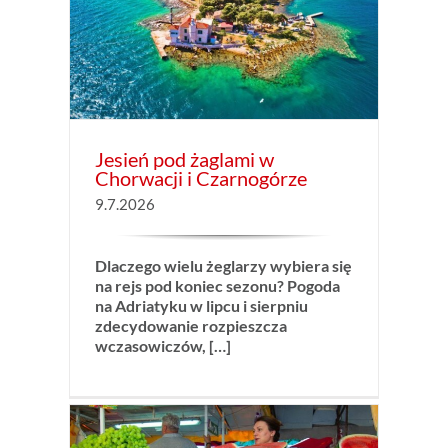
cji i
Jesień pod żaglami w
Chorwacji i Czarnogórze
9.7.2026
Dlaczego wielu żeglarzy wybiera się
na rejs pod koniec sezonu? Pogoda
na Adriatyku w lipcu i sierpniu
zdecydowanie rozpieszcza
wczasowiczów, […]