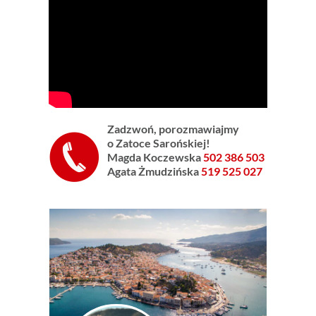
Zadzwoń, porozmawiajmy
o Zatoce Sarońskiej!
Magda Koczewska
502 386 503
Agata Żmudzińska
519 525 027