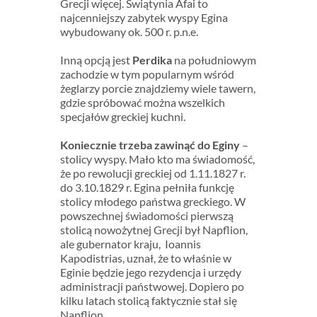
Grecji więcej. Swiątynia Afai to
najcenniejszy zabytek wyspy Egina
wybudowany ok. 500 r. p.n.e.
Inną opcją jest
Perdika
na południowym
zachodzie w tym popularnym wśród
żeglarzy porcie znajdziemy wiele tawern,
gdzie spróbować można wszelkich
specjałów greckiej kuchni.
Koniecznie trzeba zawinąć do Eginy
–
stolicy wyspy. Mało kto ma świadomość,
że po rewolucji greckiej od 1.11.1827 r.
do 3.10.1829 r. Egina pełniła funkcję
stolicy młodego państwa greckiego. W
powszechnej świadomości pierwszą
stolicą nowożytnej Grecji był Napflion,
ale gubernator kraju, Ioannis
Kapodistrias, uznał, że to właśnie w
Eginie będzie jego rezydencja i urzędy
administracji państwowej. Dopiero po
kilku latach stolicą faktycznie stał się
Napflion.