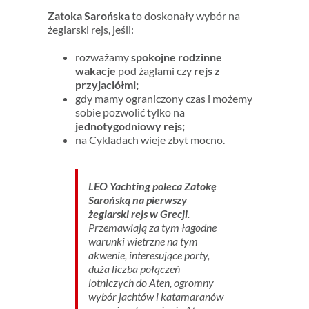
Zatoka Sarońska
to doskonały wybór na
żeglarski rejs, jeśli:
rozważamy
spokojne rodzinne
wakacje
pod żaglami czy
rejs z
przyjaciółmi;
gdy mamy ograniczony czas i możemy
sobie pozwolić tylko na
jednotygodniowy rejs;
na Cykladach wieje zbyt mocno.
LEO Yachting poleca Zatokę
Sarońską na pierwszy
żeglarski rejs w Grecji
.
Przemawiają za tym łagodne
warunki wietrzne na tym
akwenie, interesujące porty,
duża liczba połączeń
lotniczych do Aten, ogromny
wybór jachtów i katamaranów