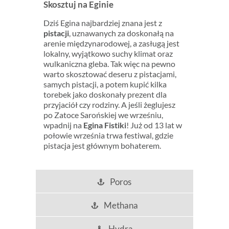
Skosztuj na Eginie
Dziś Egina najbardziej znana jest z
pistacji
, uznawanych za doskonałą na
arenie międzynarodowej, a zasługą jest
lokalny, wyjątkowo suchy klimat oraz
wulkaniczna gleba. Tak więc na pewno
warto skosztować deseru z pistacjami,
samych pistacji, a potem kupić kilka
torebek jako doskonały prezent dla
przyjaciół czy rodziny. A jeśli żeglujesz
po Zatoce Sarońskiej we wrześniu,
wpadnij na
Egina Fistiki
! Już od 13 lat w
połowie września trwa festiwal, gdzie
pistacja jest głównym bohaterem.
Poros
Methana