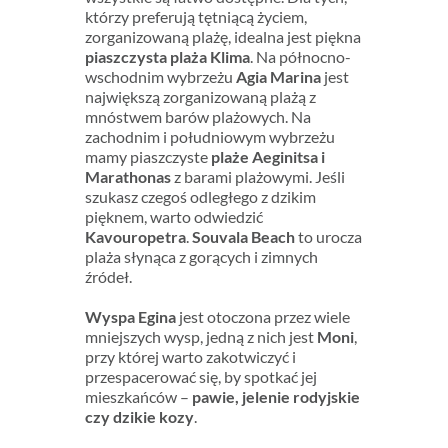
którzy preferują tętniącą życiem,
zorganizowaną plażę, idealna jest piękna
piaszczysta plaża Klima
. Na północno-
wschodnim wybrzeżu
Agia Marina
jest
największą zorganizowaną plażą z
mnóstwem barów plażowych. Na
zachodnim i południowym wybrzeżu
mamy piaszczyste
plaże Aeginitsa i
Marathonas
z barami plażowymi. Jeśli
szukasz czegoś odległego z dzikim
pięknem, warto odwiedzić
Kavouropetra
.
Souvala Beach
to urocza
plaża słynąca z gorących i zimnych
źródeł.
Wyspa Egina
jest otoczona przez wiele
mniejszych wysp, jedną z nich jest
Moni
,
przy której warto zakotwiczyć i
przespacerować się, by spotkać jej
mieszkańców –
pawie, jelenie rodyjskie
czy dzikie kozy
.