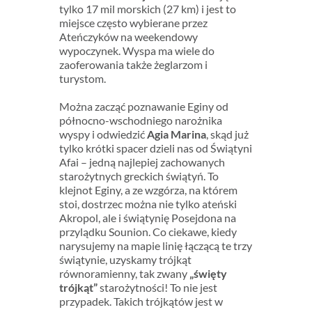
tylko 17 mil morskich (27 km) i jest to
miejsce często wybierane przez
Ateńczyków na weekendowy
wypoczynek. Wyspa ma wiele do
zaoferowania także żeglarzom i
turystom.
Można zacząć poznawanie Eginy od
północno-wschodniego narożnika
wyspy i odwiedzić
Agia Marina
, skąd już
tylko krótki spacer dzieli nas od Świątyni
Afai – jedną najlepiej zachowanych
starożytnych greckich świątyń. To
klejnot Eginy, a ze wzgórza, na którem
stoi, dostrzec można nie tylko ateński
Akropol, ale i świątynię Posejdona na
przylądku Sounion. Co ciekawe, kiedy
narysujemy na mapie linię łączącą te trzy
świątynie, uzyskamy trójkąt
równoramienny, tak zwany
„święty
trójkąt”
starożytności! To nie jest
przypadek. Takich trójkątów jest w