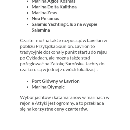
Marina Agios Kosmas
Marina Delta Kalithea
Marina Zeas
Nea Peramos
Salamis Yachting Club na wyspie
Salamina
Czarter można także rozpocząć w
Lavrion
w
pobliżu Przylądka Sounion. Lavrion to
tradycyjnie doskonały punkt startu do rejsu
po Cykladach, ale można także stąd
pożeglować na Zatokę Sarońską. Jachty do
czarteru są w jednej z dwóch lokalizacji:
Port Główny w Lavrion
Marina Olympic
Wybór jachtów i katamaranów w marinach w
rejonie Attyki jest ogromny, a to przekłada
się na
korzystne ceny czarterów.