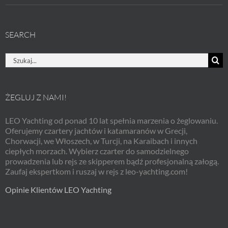
SEARCH
Szukaj
ŻEGLUJ Z NAMI!
LEO Yachting od ponad 10 lat spełnia marzenia o żeglowaniu.
Oferujemy czartery jachtów i katamaranów w Grecji,
Chorwacji, we Włoszech, w Turcji, na Karaibach i innych
ciepłych morzach. Wybierz czarter do samodzielnego
prowadzenia lub rejs ze skipperem bądź profesjonalną załogą.
Zaufaj ekspertkom i ruszaj w rejs z leo-yachting.com!
Opinie Klientów LEO Yachting