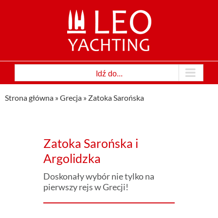
Przejdź
do
zawartości
Idź do...
Strona główna
»
Grecja
»
Zatoka Sarońska
Zatoka Sarońska i
Argolidzka
Doskonały wybór nie tylko na
pierwszy rejs w Grecji!