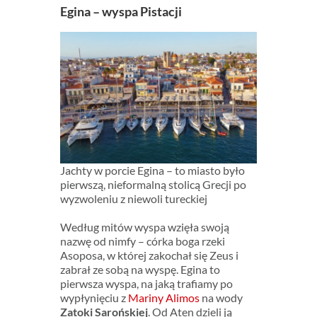
Egina – wyspa Pistacji
Jachty w porcie Egina – to miasto było
pierwszą, nieformalną stolicą Grecji po
wyzwoleniu z niewoli tureckiej
Według mitów wyspa wzięła swoją
nazwę od nimfy – córka boga rzeki
Asoposa, w której zakochał się Zeus i
zabrał ze sobą na wyspę. Egina to
pierwsza wyspa, na jaką trafiamy po
wypłynięciu z
Mariny Alimos
na wody
Zatoki Sarońskiej
. Od Aten dzieli ją