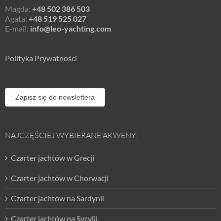
Magda:
+48 502 386 503
Agata:
+48 519 525 027
E-mail:
info@leo-yachting.com
Polityka Prywatności
Zapisz się do newslettera
NAJCZĘŚCIEJ WYBIERANE AKWENY:
Czarter jachtów w Grecji
Czarter jachtów w Chorwacji
Czarter jachtów na Sardynii
Czarter jachtów na Sycylii