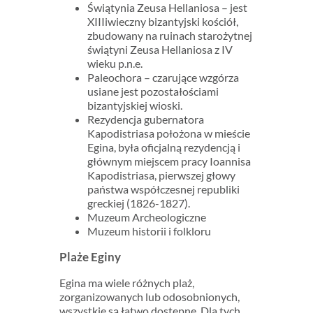
Świątynia Zeusa Hellaniosa – jest
XIIIiwieczny bizantyjski kościół,
zbudowany na ruinach starożytnej
świątyni Zeusa Hellaniosa z IV
wieku p.n.e.
Paleochora – czarujące wzgórza
usiane jest pozostałościami
bizantyjskiej wioski.
Rezydencja gubernatora
Kapodistriasa położona w mieście
Egina, była oficjalną rezydencją i
głównym miejscem pracy Ioannisa
Kapodistriasa, pierwszej głowy
państwa współczesnej republiki
greckiej (1826-1827).
Muzeum Archeologiczne
Muzeum historii i folkloru
Plaże Eginy
Egina ma wiele różnych plaż,
zorganizowanych lub odosobnionych,
wszystkie są łatwo dostępne. Dla tych,