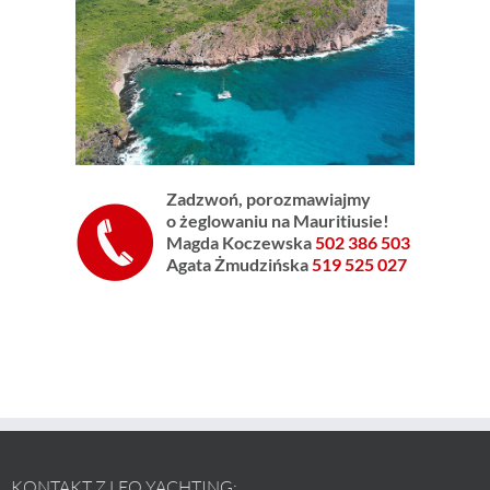
Zadzwoń, p
orozmawiajmy
o żeglowaniu na Mauritiusie!
Magda Koczewska
502 386 503
Agata Żmudzińska
519 525 027
KONTAKT Z LEO YACHTING: