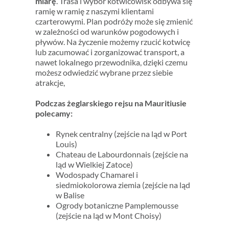
miarę
. Trasa i wybór kotwicowisk odbywa się
ramię w ramię z naszymi klientami
czarterowymi. Plan podróży może się zmienić
w zależności od warunków pogodowych i
pływów. Na życzenie możemy rzucić kotwicę
lub zacumować i zorganizować transport, a
nawet lokalnego przewodnika, dzięki czemu
możesz odwiedzić wybrane przez siebie
atrakcje,
Podczas żeglarskiego rejsu na Mauritiusie
polecamy:
Rynek centralny (zejście na ląd w Port
Louis)
Chateau de Labourdonnais (zejście na
ląd w Wielkiej Zatoce)
Wodospady Chamarel i
siedmiokolorowa ziemia (zejście na ląd
w Balise
Ogrody botaniczne Pamplemousse
(zejście na ląd w Mont Choisy)