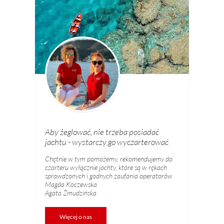
Aby żeglować, nie trzeba posiadać
jachtu - wystarczy go wyczarterować
Chętnie w tym pomożemy, rekomendujemy do
czarteru wyłącznie jachty, które są w rękach
sprawdzonych i godnych zaufania operatorów
Magda Koczewska
Agata Żmudzińska
Więcej o nas