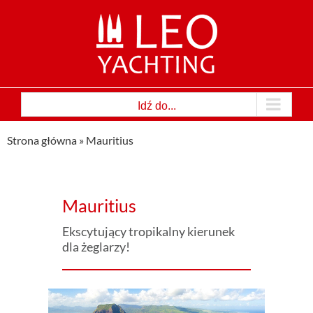
Przejdź
do
zawartości
Idź do...
Strona główna
»
Mauritius
Mauritius
Ekscytujący tropikalny kierunek
dla żeglarzy!