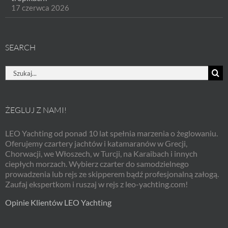
17 czerwca 2026
SEARCH
Szukaj
ŻEGLUJ Z NAMI!
LEO Yachting od ponad 10 lat spełnia marzenia o żeglowaniu.
Oferujemy czartery jachtów i katamaranów w Grecji,
Chorwacji, we Włoszech, w Turcji, na Karaibach i innych
ciepłych morzach. Wybierz czarter do samodzielnego
prowadzenia lub rejs ze skipperem bądź profesjonalną załogą.
Zaufaj ekspertkom i ruszaj w rejs z leo-yachting.com!
Opinie Klientów LEO Yachting