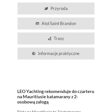
Przyroda
Atol Saint Brandon
Trasy
Informacje praktyczne
LEO Yachting rekomenduje do czarteru
na Mauritiusie
katamarany
z 2-
osobową załogą
Flota na Mauritiusie to 3 katamarany –