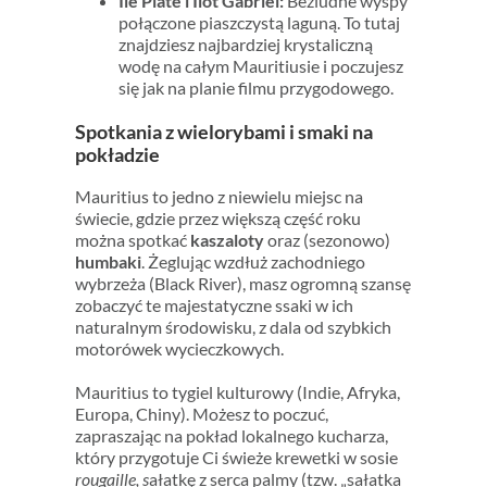
Île Plate i Îlot Gabriel:
Bezludne wyspy
połączone piaszczystą laguną. To tutaj
znajdziesz najbardziej krystaliczną
wodę na całym Mauritiusie i poczujesz
się jak na planie filmu przygodowego.
Spotkania z wielorybami
i smaki na
pokładzie
Mauritius to jedno z niewielu miejsc na
świecie, gdzie przez większą część roku
można spotkać
kaszaloty
oraz (sezonowo)
humbaki
. Żeglując wzdłuż zachodniego
wybrzeża (Black River), masz ogromną szansę
zobaczyć te majestatyczne ssaki w ich
naturalnym środowisku, z dala od szybkich
motorówek wycieczkowych.
Mauritius to tygiel kulturowy (Indie, Afryka,
Europa, Chiny). Możesz to poczuć,
zapraszając na pokład lokalnego kucharza,
który przygotuje Ci świeże krewetki w sosie
rougaille, s
ałatkę z serca palmy (tzw. „sałatka