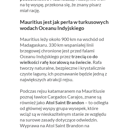
na tę wyspę, przekona się, że znany pisarz
miał rację.
Mauritius jest jak perła w turkusowych
wodach Oceanu Indyjskiego
Mauritius leży około 900 km na wschód od
Madagaskaru. 330 km wspaniałej linii
brzegowej chronione jest przed falami
Oceanu Indyjskiego przez
trzecią co do
wielkości rafę koralową na świecie
. Rafa
tworzy naturalne, bezpieczne i krystalicznie
czyste laguny, ich poznawanie będzie jedną z
największych atrakcji rejsu.
Podczas rejsu katamaranem na Mauritiusie
poznaj ławice Cargados Carajos, znane są
również jako
Atol Saint Brandon
– to odległa
od głównej wyspy grupa wysepek, które
wciąż są w nieskazitelnym stanie ze względu
na surowe zasady dotyczące odwiedzin.
Wyprawa na Atol Saint Brandon na