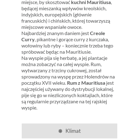
miejsce, by skosztować
kuchni Mauritiusa
,
będącej mieszanką wpływów kreolskich,
indyjskich, europejskich (głównie
francuskich) i chińskich, której towarzyszą
miejscowe wspaniałe owoce.
Najbardziej znanym daniem jest
Creole
Curry
, pikantne i gorące curry z kurczaka,
wołowiny lub ryby – koniecznie trzeba tego
spróbować będąc na Mauritiusie.
Na wyspie pija się herbatę, a jej plantacje
można zobaczyć na całej wyspie. Rum,
wytwarzany z trzciny cukrowej, został
sprowadzony na wyspę przez Holendrów na
początku XVII wieku.
Rum z Mauritiusa
jest
najczęściej używany do dystrybucji lokalnej,
pije się go w niezliczonych koktajlach, które
są regularnie przyrządzane na tej rajskiej
wyspie.
Klimat