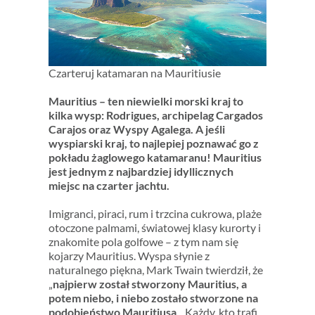
Czarteruj katamaran na Mauritiusie
Mauritius – ten niewielki morski kraj to
kilka wysp: Rodrigues, archipelag Cargados
Carajos oraz Wyspy Agalega. A jeśli
wyspiarski kraj, to najlepiej poznawać go z
pokładu żaglowego katamaranu! Mauritius
jest jednym z najbardziej idyllicznych
miejsc na czarter jachtu.
Imigranci, piraci, rum i trzcina cukrowa, plaże
otoczone palmami, światowej klasy kurorty i
znakomite pola golfowe – z tym nam się
kojarzy Mauritius. Wyspa słynie z
naturalnego piękna, Mark Twain twierdził, że
„
najpierw został stworzony Mauritius, a
potem niebo, i niebo zostało stworzone na
podobieństwo Mauritiusa
„. Każdy, kto trafi