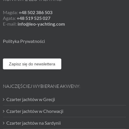
Magda:
+48 502 386 503
Agata:
+48 519 525 027
E-mail:
info@leo-yachting.com
Polityka Prywatności
Zapisz się do newslettera
NAJCZĘŚCIEJ WYBIERANE AKWENY:
Czarter jachtów w Grecji
Czarter jachtów w Chorwacji
Czarter jachtów na Sardynii