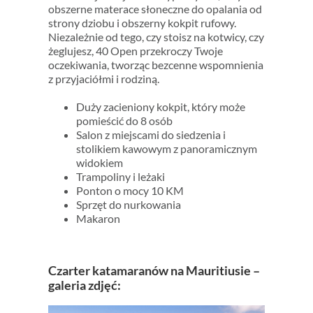
obszerne materace słoneczne do opalania od
strony dziobu i obszerny kokpit rufowy.
Niezależnie od tego, czy stoisz na kotwicy, czy
żeglujesz, 40 Open przekroczy Twoje
oczekiwania, tworząc bezcenne wspomnienia
z przyjaciółmi i rodziną.
Duży zacieniony kokpit, który może
pomieścić do 8 osób
Salon z miejscami do siedzenia i
stolikiem kawowym z panoramicznym
widokiem
Trampoliny i leżaki
Ponton o mocy 10 KM
Sprzęt do nurkowania
Makaron
Czarter katamaranów na Mauritiusie –
galeria zdjęć: