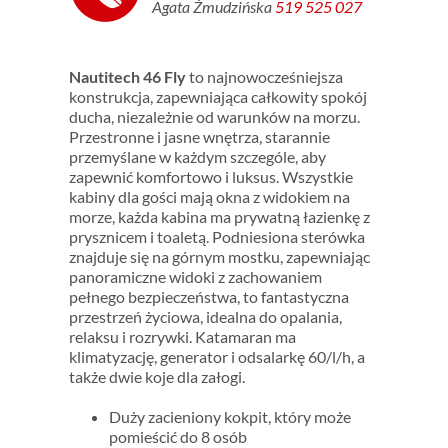
Agata Żmudzińska
519 525 027
Nautitech 46 Fly
to najnowocześniejsza
konstrukcja, zapewniająca całkowity spokój
ducha, niezależnie od warunków na morzu.
Przestronne i jasne wnętrza, starannie
przemyślane w każdym szczególe, aby
zapewnić komfortowo i luksus. Wszystkie
kabiny dla gości mają okna z widokiem na
morze, każda kabina ma prywatną łazienkę z
prysznicem i toaletą. Podniesiona sterówka
znajduje się na górnym mostku, zapewniając
panoramiczne widoki z zachowaniem
pełnego bezpieczeństwa, to fantastyczna
przestrzeń życiowa, idealna do opalania,
relaksu i rozrywki. Katamaran ma
klimatyzację, generator i odsalarkę 60/l/h, a
także dwie koje dla załogi.
Duży zacieniony kokpit, który może
pomieścić do 8 osób