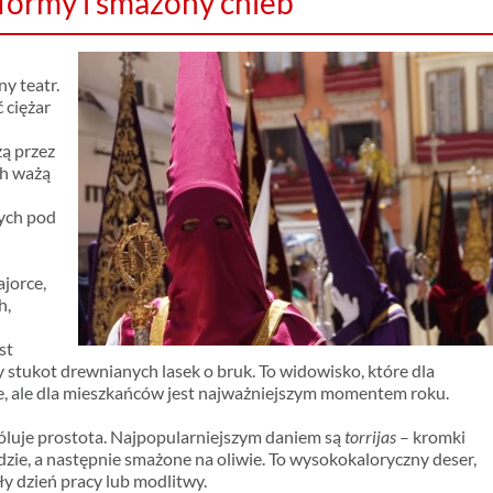
tformy i smażony chleb
ny teatr.
 ciężar
zą przez
ch ważą
tych pod
ajorce,
h,
st
 stukot drewnianych lasek o bruk. To widowisko, które dla
, ale dla mieszkańców jest najważniejszym momentem roku.
óluje prostota. Najpopularniejszym daniem są
torrijas
– kromki
zie, a następnie smażone na oliwie. To wysokokaloryczny deser,
ły dzień pracy lub modlitwy.