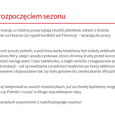
 rozpoczęciem sezonu
ocesje, a rodziny posprzątają resztki pikników, lokalsi z branży
yże na Hvarze czy sypali konfetti we Florencji – wracają do pracy.
uch poszły polerki, a pod linią wody kładziony był świeży
antifouli
ono filtry, oleje i anody cynkowe, które chronią śruby przed koroz
wdzić naciąg want i stan takielunku, a żagle wróciły z magazynów p
nstalacji – od sprawdzania szczelności bojlerów po testy elektroni
nowane i doposażane tak, by były gotowe do zamieszkania. Wszys
raj świętowali w swoich miasteczkach, już za chwilę będziemy mogl
 czy Palmie i ruszyć w długo wyczekiwane rejsy.
aniałych wspomnień z nadchodzącego sezonu!