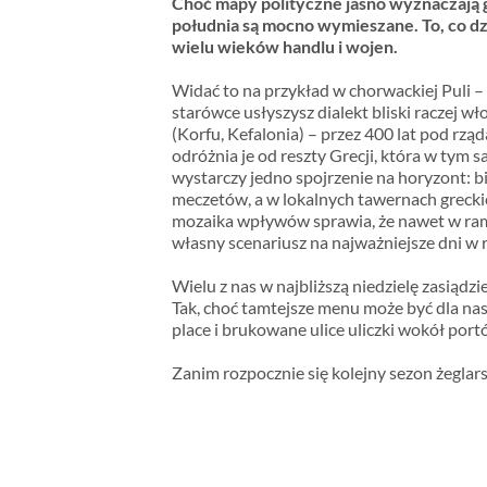
Choć mapy polityczne jasno wyznaczają
południa są mocno wymieszane. To, co dz
wielu wieków handlu i wojen.
Widać to na przykład w chorwackiej Puli – 
starówce usłyszysz dialekt bliski raczej 
(Korfu, Kefalonia) – przez 400 lat pod rzą
odróżnia je od reszty Grecji, która w tym
wystarczy jedno spojrzenie na horyzont: b
meczetów, a w lokalnych tawernach greckie
mozaika wpływów sprawia, że nawet w rama
własny scenariusz na najważniejsze dni w 
Wielu z nas w najbliższą niedzielę zasiądz
Tak, choć tamtejsze menu może być dla nas
place i brukowane ulice uliczki wokół port
Zanim rozpocznie się kolejny sezon żeglars