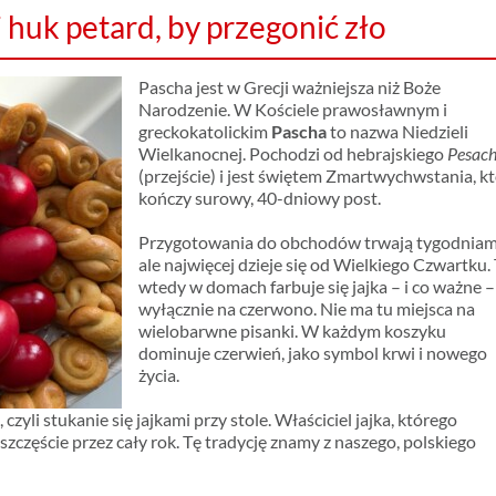
i huk petard, by przegonić zło
Pascha jest w Grecji ważniejsza niż Boże
Narodzenie. W Kościele prawosławnym i
greckokatolickim
Pascha
to nazwa Niedzieli
Wielkanocnej. Pochodzi od hebrajskiego
Pesac
(przejście) i jest świętem Zmartwychwstania, k
kończy surowy, 40-dniowy post.
Przygotowania do obchodów trwają tygodniam
ale najwięcej dzieje się od Wielkiego Czwartku.
wtedy w domach farbuje się jajka – i co ważne –
wyłącznie na czerwono. Nie ma tu miejsca na
wielobarwne pisanki. W każdym koszyku
dominuje czerwień, jako symbol krwi i nowego
życia.
a
, czyli stukanie się jajkami przy stole. Właściciel jajka, którego
zczęście przez cały rok. Tę tradycję znamy z naszego, polskiego