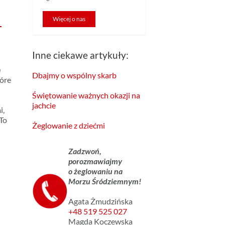
Więcej o nas
Inne ciekawe artykuły:
h
Dbajmy o wspólny skarb
tóre
Świętowanie ważnych okazji na
jachcie
i,
 To
Żeglowanie z dziećmi
Zadzwoń,
porozmawiajmy
o żeglowaniu na
Morzu Śródziemnym!
Agata Żmudzińska
+48 519 525 027
Magda Koczewska