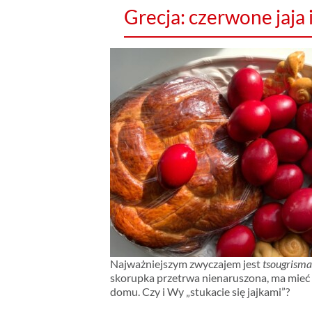
Grecja: czerwone jaja 
Najważniejszym zwyczajem jest
tsougrism
skorupka przetrwa nienaruszona, ma mieć s
domu. Czy i Wy „stukacie się jajkami”?