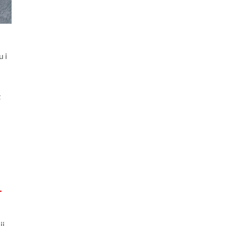
u i
z
i,