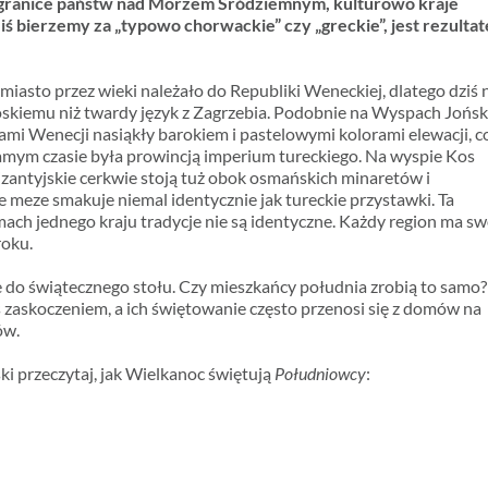
 granice państw nad Morzem Śródziemnym, kulturowo kraje
iś bierzemy za „typowo chorwackie” czy „greckie”, jest rezulta
miasto przez wieki należało do Republiki Weneckiej, dlatego dziś 
włoskiemu niż twardy język z Zagrzebia. Podobnie na Wyspach Jońsk
dami Wenecji nasiąkły barokiem i pastelowymi kolorami elewacji, c
 samym czasie była prowincją imperium tureckiego. Na wyspie Kos
izantyjskie cerkwie stoją tuż obok osmańskich minaretów i
 meze smakuje niemal identycznie jak tureckie przystawki. Ta
ch jednego kraju tradycje nie są identyczne. Każdy region ma sw
roku.
ie do świątecznego stołu. Czy mieszkańcy południa zrobią to samo?
 zaskoczeniem, a ich świętowanie często przenosi się z domów na
ów.
ki przeczytaj, jak Wielkanoc świętują
Południowcy
: