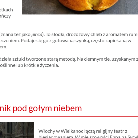
etkach
kończy
(znana też jako
pinca
). To słodki, drożdżowy chleb z aromatem rum
eczeniem. Podaje się go z gotowaną szynką, często zapiekaną w
nem.
 dzieła sztuki tworzone starą metodą. Na ciemnym tle, uzyskanym 
roślinne lub krótkie życzenia.
knik pod gołym niebem
Włochy w Wielkanoc łączą religijny teatr z
biesiadowaniem. W miejscowości Enna na Sycyli