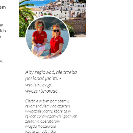
tem
na
ich
o
ój
Aby żeglować, nie trzeba
posiadać jachtu -
wystarczy go
wyczarterować
Chętnie w tym pomożemy,
rekomendujemy do czarteru
wyłącznie jachty, które są w
rękach sprawdzonych i godnych
zaufania operatorów
Magda Koczewska
Agata Żmudzińska