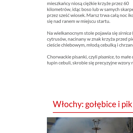
mieszkańcy niosą ciężkie krzyże przez 60
kilometrów, idąc boso lub w samych skarp
przez sześć wiosek. Marsz trwa całą noc i
się nad ranem w miejscu startu.
Na wielkanocnym stole pojawia się
sirnica
cytrusów, nacinany w znak krzyża przed pi
cieście chlebowym, młodą cebulką i chrza
Chorwackie pisanki, czyli
pisanice
, to małe
łupin cebuli, skrobie się precyzyjne wzory 
Włochy: gołębice i pi