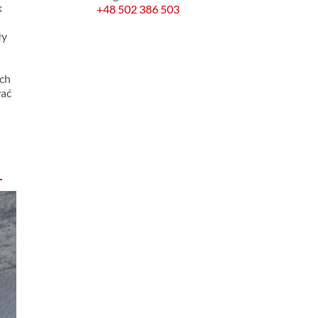
k
+48 502 386 503
ły
ych
wać