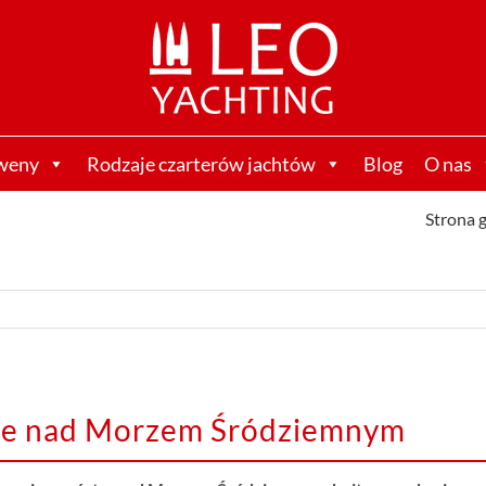
weny
Rodzaje czarterów jachtów
Blog
O nas
Strona 
je nad Morzem Śródziemnym