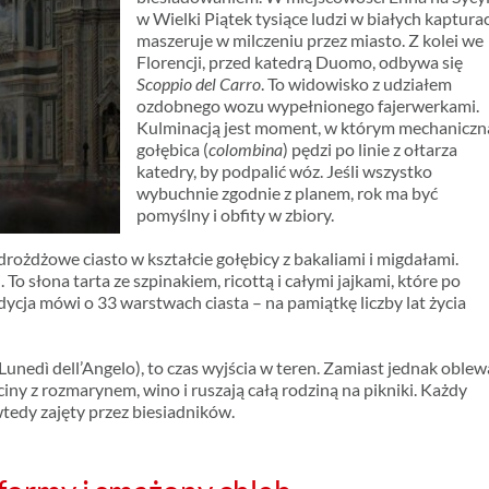
w Wielki Piątek tysiące ludzi w białych kaptura
maszeruje w milczeniu przez miasto. Z kolei we
Florencji, przed katedrą Duomo, odbywa się
Scoppio del Carro
. To widowisko z udziałem
ozdobnego wozu wypełnionego fajerwerkami.
Kulminacją jest moment, w którym mechaniczn
gołębica (
colombina
) pędzi po linie z ołtarza
katedry, by podpalić wóz. Jeśli wszystko
wybuchnie zgodnie z planem, rok ma być
pomyślny i obfity w zbiory.
drożdżowe ciasto w kształcie gołębicy z bakaliami i migdałami.
i. To słona tarta ze szpinakiem, ricottą i całymi jajkami, które po
dycja mówi o 33 warstwach ciasta – na pamiątkę liczby lat życia
Lunedì dell’Angelo), to czas wyjścia w teren. Zamiast jednak oblew
ciny z rozmarynem, wino i ruszają całą rodziną na pikniki. Każdy
wtedy zajęty przez biesiadników.