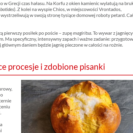
 to w Grecji czas hałasu. Na Korfu z okien kamienic wylatują na bru
(
botides
). Z kolei na wyspie Chios, w miejscowości Vrontados,
 wystrzeliwują w swoją stronę tysiące domowej roboty petard. Ca
ą pierwszy posiłek po poście – zupę
magiritsa
. To wywar z jagnięc
. Ma specyficzny, intensywny zapach i ważne zadanie: przygoto
ej głównym daniem będzie jagnię pieczone w całości na rożnie.
 procesje i zdobione pisanki
urowy,
do
ternie
ceniu
.
na
i