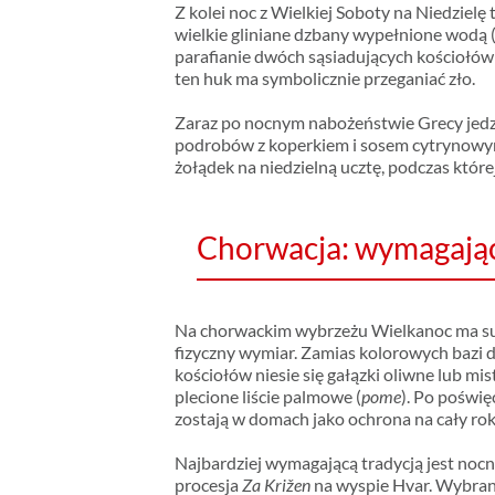
Z kolei noc z Wielkiej Soboty na Niedzielę
wielkie gliniane dzbany wypełnione wodą 
parafianie dwóch sąsiadujących kościołów
ten huk ma symbolicznie przeganiać zło.
Zaraz po nocnym nabożeństwie Grecy jedz
podrobów z koperkiem i sosem cytrynowym
żołądek na niedzielną ucztę, podczas któr
Chorwacja: wymagające
Na chorwackim wybrzeżu Wielkanoc ma s
fizyczny wymiar. Zamias kolorowych bazi 
kościołów niesie się gałązki oliwne lub mis
plecione liście palmowe (
pome
). Po poświę
zostają w domach jako ochrona na cały rok
Najbardziej wymagającą tradycją jest noc
procesja
Za Križen
na wyspie Hvar. Wybran