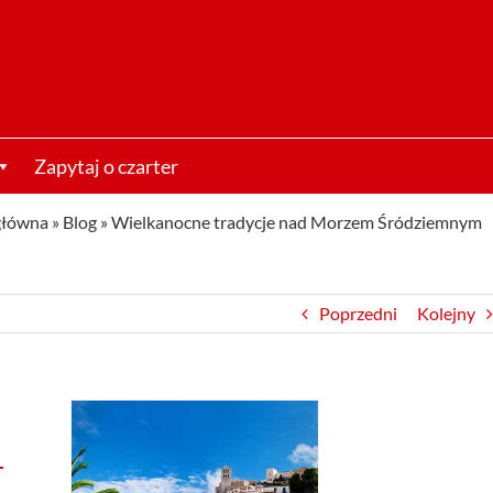
Zapytaj o czarter
główna
»
Blog
»
Wielkanocne tradycje nad Morzem Śródziemnym
Poprzedni
Kolejny