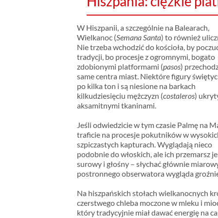
Hiszpania: ciężkie pla
W Hiszpanii, a szczególnie na Balearach,
Wielkanoc (
Semana Santa
) to również ulicz
Nie trzeba wchodzić do kościoła, by poczuć
tradycji, bo procesje z ogromnymi, bogato
zdobionymi platformami (
pasos
) przechod
same centra miast. Niektóre figury święty
po kilka ton i są niesione na barkach
kilkudziesięciu mężczyzn (
costaleros
) ukry
aksamitnymi tkaninami.
Jeśli odwiedzicie w tym czasie Palmę na M
traficie na procesje pokutników w wysokic
szpiczastych kapturach. Wyglądają nieco
podobnie do włoskich, ale ich przemarsz je
surowy i głośny – słychać głównie miarowy
postronnego obserwatora wygląda groźnie
Na hiszpańskich stołach wielkanocnych kr
czerstwego chleba moczone w mleku i miod
który tradycyjnie miał dawać energię na ca