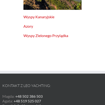
Wyspy Kanaryjskie
Azory
Wyspy Zielonego Przylądka
KONTAKT Z LEO YACHTING:
Magda:
+48 502 386 503
Agata:
+48 519 525 027