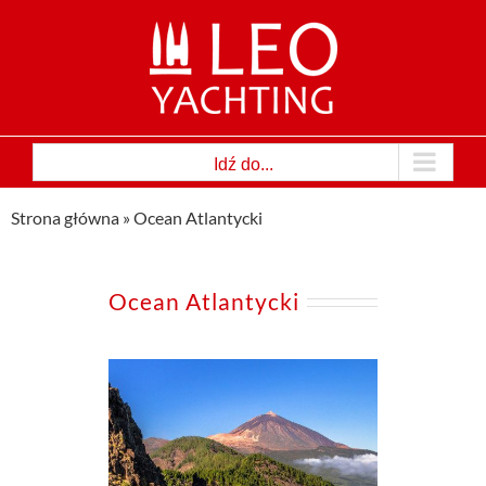
Przejdź
do
zawartości
Idź do...
Strona główna
»
Ocean Atlantycki
Ocean Atlantycki