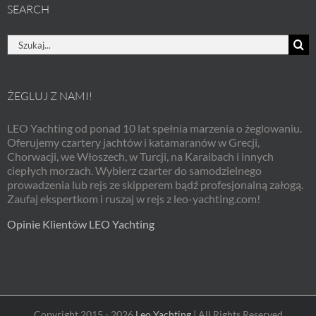
SEARCH
Szukaj
ŻEGLUJ Z NAMI!
LEO Yachting od ponad 10 lat spełnia marzenia o żeglowaniu.
Oferujemy czartery jachtów i katamaranów w Grecji,
Chorwacji, we Włoszech, w Turcji, na Karaibach i innych
ciepłych morzach. Wybierz czarter do samodzielnego
prowadzenia lub rejs ze skipperem bądź profesjonalną załogą.
Zaufaj ekspertkom i ruszaj w rejs z leo-yachting.com!
Opinie Klientów LEO Yachting
Copyright 2015 - 2026
Leo Yachting
| All Rights Reserved