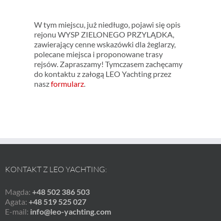
W tym miejscu, już niedługo, pojawi się opis
rejonu WYSP ZIELONEGO PRZYLĄDKA,
zawierający cenne wskazówki dla żeglarzy,
polecane miejsca i proponowane trasy
rejsów. Zapraszamy! Tymczasem zachęcamy
do kontaktu z załogą LEO Yachting przez
nasz
formularz
.
KONTAKT Z LEO YACHTING:
Magda:
+48 502 386 503
Agata:
+48 519 525 027
E-mail:
info@leo-yachting.com