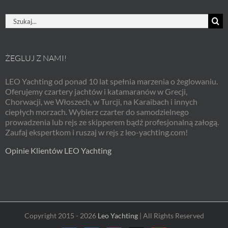
Szukaj
ŻEGLUJ Z NAMI!
LEO Yachting od ponad 10 lat spełnia marzenia o żeglowaniu.
Oferujemy czartery jachtów i katamaranów w Grecji,
Chorwacji, we Włoszech, w Turcji, na Karaibach i innych
ciepłych morzach. Wybierz czarter do samodzielnego
prowadzenia lub rejs ze skipperem bądź profesjonalną załogą.
Zaufaj ekspertkom i ruszaj w rejs z leo-yachting.com!
Opinie Klientów LEO Yachting
Copyright 2015 - 2026
Leo Yachting
| All Rights Reserved