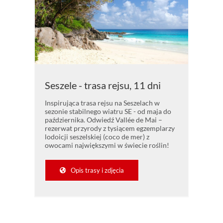
Seszele - trasa rejsu, 11 dni
Inspirująca trasa rejsu na Seszelach w
sezonie stabilnego wiatru SE - od maja do
października. Odwiedź Vallée de Mai –
rezerwat przyrody z tysiącem egzemplarzy
lodoicji seszelskiej (coco de mer) z
owocami największymi w świecie roślin!
Opis trasy i zdjęcia