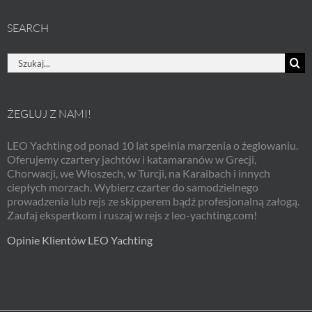
SEARCH
Szukaj
ŻEGLUJ Z NAMI!
LEO Yachting od ponad 10 lat spełnia marzenia o żeglowaniu.
Oferujemy czartery jachtów i katamaranów w Grecji,
Chorwacji, we Włoszech, w Turcji, na Karaibach i innych
ciepłych morzach. Wybierz czarter do samodzielnego
prowadzenia lub rejs ze skipperem bądź profesjonalną załogą.
Zaufaj ekspertkom i ruszaj w rejs z leo-yachting.com!
Opinie Klientów LEO Yachting