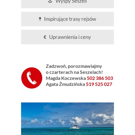
Wyspy Seszeli
Inspirujące trasy rejsów
Uprawnienia i ceny
Zadzwoń, p
orozmawiajmy
o czarterach na Seszelach
!
Magda Koczewska
502 386 503
Agata Żmudzińska
519 525 027