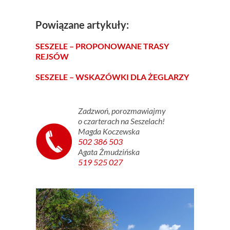
Powiązane artykuły:
SESZELE – PROPONOWANE TRASY
REJSÓW
SESZELE – WSKAZÓWKI DLA ŻEGLARZY
Zadzwoń, porozmawiajmy
o czarterach na Seszelach!
Magda Koczewska
502 386 503
Agata Żmudzińska
519 525 027