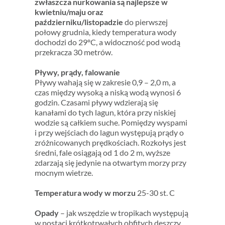
zwłaszcza nurkowania są najlepsze w
kwietniu/maju oraz
październiku/listopadzie
do pierwszej
połowy grudnia, kiedy temperatura wody
dochodzi do 29ºC, a widoczność pod wodą
przekracza 30 metrów.
Pływy, prądy, falowanie
Pływy wahają się w zakresie 0,9 – 2,0 m, a
czas między wysoką a niską wodą wynosi 6
godzin. Czasami pływy wdzierają się
kanałami do tych lagun, która przy niskiej
wodzie są całkiem suche. Pomiędzy wyspami
i przy wejściach do lagun występują prądy o
zróżnicowanych prędkościach. Rozkołys jest
średni, fale osiągają od 1 do 2 m, wyższe
zdarzają się jedynie na otwartym morzy przy
mocnym wietrze.
Temperatura wody w morzu
25-30 st. C
Opady
– jak wszędzie w tropikach występują
w postaci krótkotrwałych obfitych deszczy,