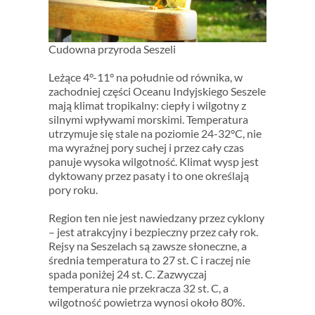
Cudowna przyroda Seszeli
Leżące 4°-11° na południe od równika, w
zachodniej części Oceanu Indyjskiego Seszele
mają klimat tropikalny: ciepły i wilgotny z
silnymi wpływami morskimi. Temperatura
utrzymuje się stale na poziomie 24-32°C, nie
ma wyraźnej pory suchej i przez cały czas
panuje wysoka wilgotność. Klimat wysp jest
dyktowany przez pasaty i to one określają
pory roku.
Region ten nie jest nawiedzany przez cyklony
– jest atrakcyjny i bezpieczny przez cały rok.
Rejsy na Seszelach są zawsze słoneczne, a
średnia temperatura to 27 st. C i raczej nie
spada poniżej 24 st. C. Zazwyczaj
temperatura nie przekracza 32 st. C, a
wilgotność powietrza wynosi około 80%.