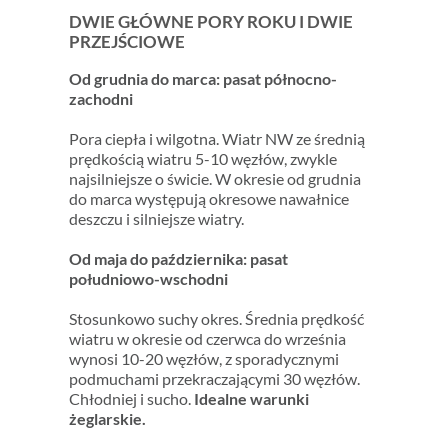
DWIE GŁÓWNE PORY ROKU I DWIE
PRZEJŚCIOWE
Od grudnia do marca: pasat północno-
zachodni
Pora ciepła i wilgotna. Wiatr NW ze średnią
prędkością wiatru 5-10 węzłów, zwykle
najsilniejsze o świcie. W okresie od grudnia
do marca występują okresowe nawałnice
deszczu i silniejsze wiatry.
Od maja do października: pasat
południowo-wschodni
Stosunkowo suchy okres. Średnia prędkość
wiatru w okresie od czerwca do września
wynosi 10-20 węzłów, z sporadycznymi
podmuchami przekraczającymi 30 węzłów.
Chłodniej i sucho.
Idealne warunki
żeglarskie.