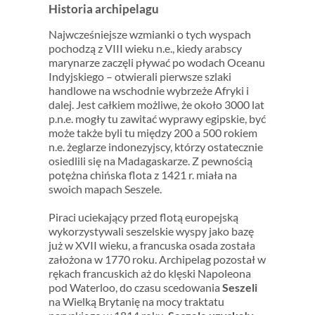
Historia archipelagu
Najwcześniejsze wzmianki o tych wyspach
pochodzą z VIII wieku n.e., kiedy arabscy ​​
marynarze zaczęli pływać po wodach Oceanu
Indyjskiego – otwierali pierwsze szlaki
handlowe na wschodnie wybrzeże Afryki i
dalej. Jest całkiem możliwe, że około 3000 lat
p.n.e. mogły tu zawitać wyprawy egipskie, być
może także byli tu między 200 a 500 rokiem
n.e. żeglarze indonezyjscy, którzy ostatecznie
osiedlili się na Madagaskarze. Z pewnością
potężna chińska flota z 1421 r. miała na
swoich mapach Seszele.
Piraci uciekający przed flotą europejską
wykorzystywali seszelskie wyspy jako bazę
już w XVII wieku, a francuska osada została
założona w 1770 roku. Archipelag pozostał w
rękach francuskich aż do klęski Napoleona
pod Waterloo, do czasu scedowania
Seszeli
na Wielką Brytanię na mocy traktatu