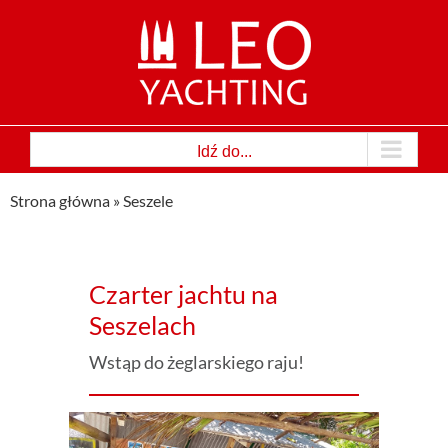
Przejdź
do
zawartości
Idź do...
Strona główna
»
Seszele
Czarter jachtu na
Seszelach
Wstąp do żeglarskiego raju!