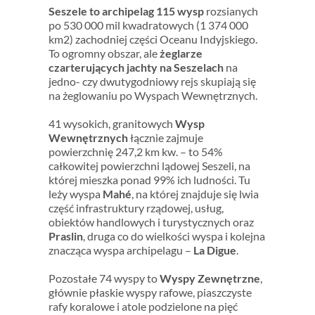
Seszele to archipelag 115 wysp
rozsianych
po 530 000 mil kwadratowych (1 374 000
km2) zachodniej części Oceanu Indyjskiego.
To ogromny obszar, ale
żeglarze
czarterujących jachty na Seszelach
na
jedno- czy dwutygodniowy rejs skupiają się
na żeglowaniu po Wyspach Wewnętrznych.
41 wysokich, granitowych
Wysp
Wewnętrznych
łącznie zajmuje
powierzchnię 247,2 km kw. – to 54%
całkowitej powierzchni lądowej Seszeli, na
której mieszka ponad 99% ich ludności. Tu
leży wyspa
Mahé
, na której znajduje się lwia
część infrastruktury rządowej, usług,
obiektów handlowych i turystycznych oraz
Praslin
, druga co do wielkości wyspa i kolejna
znacząca wyspa archipelagu –
La Digue
.
Pozostałe 74 wyspy to
Wyspy Zewnętrzne
,
głównie płaskie wyspy rafowe, piaszczyste
rafy koralowe i atole podzielone na pięć