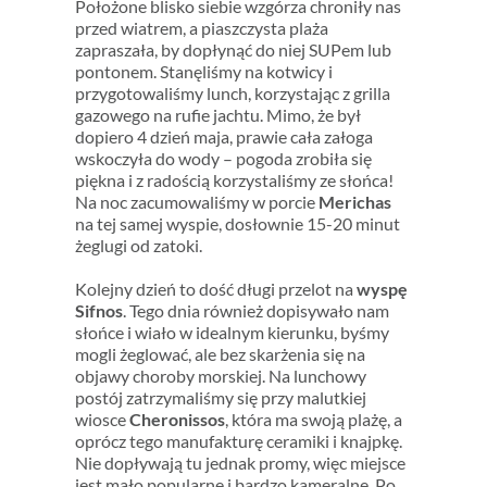
Położone blisko siebie wzgórza chroniły nas
przed wiatrem, a piaszczysta plaża
zapraszała, by dopłynąć do niej SUPem lub
pontonem. Stanęliśmy na kotwicy i
przygotowaliśmy lunch, korzystając z grilla
gazowego na rufie jachtu. Mimo, że był
dopiero 4 dzień maja, prawie cała załoga
wskoczyła do wody – pogoda zrobiła się
piękna i z radością korzystaliśmy ze słońca!
Na noc zacumowaliśmy w porcie
Merichas
na tej samej wyspie, dosłownie 15-20 minut
żeglugi od zatoki.
Kolejny dzień to dość długi przelot na
wyspę
Sifnos
. Tego dnia również dopisywało nam
słońce i wiało w idealnym kierunku, byśmy
mogli żeglować, ale bez skarżenia się na
objawy choroby morskiej. Na lunchowy
postój zatrzymaliśmy się przy malutkiej
wiosce
Cheronissos
, która ma swoją plażę, a
oprócz tego manufakturę ceramiki i knajpkę.
Nie dopływają tu jednak promy, więc miejsce
jest mało popularne i bardzo kameralne. Po