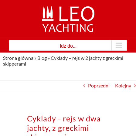
Przejdź
do
zawartości
Idź do...
Strona główna
»
Blog
»
Cyklady – rejs w 2 jachty z greckimi
skipperami
Poprzedni
Kolejny
Cyklady - rejs w dwa
jachty, z greckimi