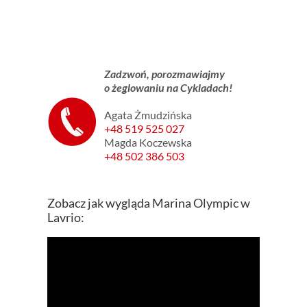
Zadzwoń, porozmawiajmy
o żeglowaniu na Cykladach!
Agata Żmudzińska
+48 519 525 027
Magda Koczewska
+48 502 386 503
Zobacz jak wygląda Marina Olympic w
Lavrio: