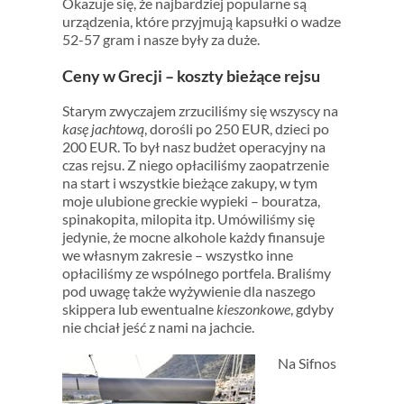
Okazuje się, że najbardziej popularne są
urządzenia, które przyjmują kapsułki o wadze
52-57 gram i nasze były za duże.
Ceny w Grecji – koszty bieżące rejsu
Starym zwyczajem zrzuciliśmy się wszyscy na
kasę jachtową
, dorośli po 250 EUR, dzieci po
200 EUR. To był nasz budżet operacyjny na
czas rejsu. Z niego opłaciliśmy zaopatrzenie
na start i wszystkie bieżące zakupy, w tym
moje ulubione greckie wypieki – bouratza,
spinakopita, milopita itp. Umówiliśmy się
jedynie, że mocne alkohole każdy finansuje
we własnym zakresie – wszystko inne
opłaciliśmy ze wspólnego portfela. Braliśmy
pod uwagę także wyżywienie dla naszego
skippera lub ewentualne
kieszonkowe
, gdyby
nie chciał jeść z nami na jachcie.
Na Sifnos