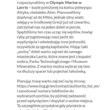
rozpoczynaliśmy w
Olympic Marine w
Lavrio
– bazie położonej na końcu półwyspu
Attyka, niedaleko Aten. Planowaliśmy
dopłynąć aż do Milos, jednak silny wiatr,
wiejący w środkowej Grecji już od czwartku,
zatrzymał nas na jeden dzień w porcie.
Spędziliśmy ten czas ucząc się węzłów, łowiąc
ryby, przygotowując nasz jacht do
wypłynięcia i odwiedzając inne jednostki,
oczywiście za zgodą kapitanów. Mając taki
„wolny” dzień warto zajrzeć do samego
miasteczka Lavrio, które znane jest z kopalni
srebra, Parku Technologicznego i Muzeum
Minerałów. Z mariny można wybrać się tam
na dłuższy spacer lub pojechać taksówką.
Planując trasę warto zajrzeć na tę stronę:
https://www.hcg.gr/en/contact/authority_list_en/
i zanotować numery telefonów do
wybranych portów, by póżniej zadzwonić
przed wpłynięciem i dopytać o wolne miejsca.
To szczególnie przydatne gdy płyniecie w