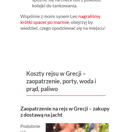
kolejki do tankowania.
Wspólnie z moim synem Leo
nagraliśmy
krótki spacer po marinie
, obejrzyj by
wiedzieć, czego spodziewać się na miejscu!
Koszty rejsu w Grecji –
zaopatrzenie, porty, woda i
prąd, paliwo
Zaopatrzenie na rejs w Grecji – zakupy
z dostawą na jacht
Podobnie
jak