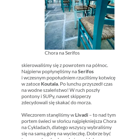
Chora na Serifos
skierowaliśmy się z powrotem na północ.
Najpierw popłynęliśmy na
Serifos
i wczesnym popołudniem rzuciliśmy kotwicę
w zatoce
Koutala
. Po lunchu przyszedł czas
na wodne szaleństwo! W ruch poszły
pontony i SUPy, nawet skipperzy
zdecydowali się skakać do morza.
Wieczorem stanęliśmy w
Livadi
– to nad tym
portem świeci w słońcu najpiękniejsza Chora
na Cykladach, dlatego wszyscy wybraliśmy
się na samą górę na wycieczkę. Dobrze być