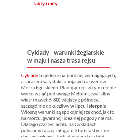
fakty i mity
Cyklady - warunki żeglarskie
w maju i nasza trasa rejsu
Cyklady
to jeden z najbardziej wymagających,
a zarazem satysfakcjonujących akwenów
Morza Egejskiego. Planując rejs w tym rejonie
warto wziąć pod uwagę Meltemi, czyli silny
wiatr (nawet 6-8B) wiejący z północy,
szczególnie dokuczliwy
w lipcu i sierpniu
.
Wiosną warunki są spokojniejsze choć, jak to
na morzu, gwarancji idealnej pogody nie ma.
Dlatego czarter jachtu na Cykladach
polecamy raczej załogom, które faktycznie
chcą
pożeglować
. Jeśli planujesz bardziej