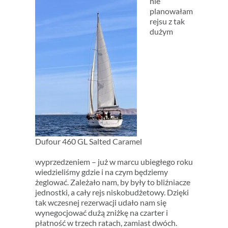
nie
planowałam
rejsu z tak
dużym
Dufour 460 GL Salted Caramel
wyprzedzeniem – już w marcu ubiegłego roku
wiedzieliśmy gdzie i na czym będziemy
żeglować. Zależało nam, by były to bliźniacze
jednostki, a cały rejs niskobudżetowy. Dzięki
tak wczesnej rezerwacji udało nam się
wynegocjować dużą zniżkę na czarter i
płatność w trzech ratach, zamiast dwóch.