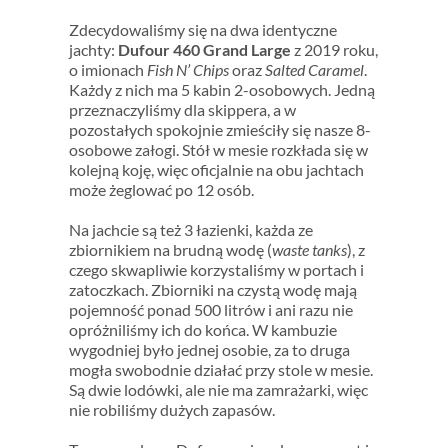
Zdecydowaliśmy się na dwa identyczne
jachty:
Dufour 460 Grand Large
z 2019 roku,
o imionach
Fish N’ Chips
oraz
Salted Caramel
.
Każdy z nich ma 5 kabin 2-osobowych. Jedną
przeznaczyliśmy dla skippera, a w
pozostałych spokojnie zmieściły się nasze 8-
osobowe załogi. Stół w mesie rozkłada się w
kolejną koję, więc oficjalnie na obu jachtach
może żeglować po 12 osób.
Na jachcie są też 3 łazienki, każda ze
zbiornikiem na brudną wodę (
waste tanks
), z
czego skwapliwie korzystaliśmy w portach i
zatoczkach. Zbiorniki na czystą wodę mają
pojemność ponad 500 litrów i ani razu nie
opróżniliśmy ich do końca. W kambuzie
wygodniej było jednej osobie, za to druga
mogła swobodnie działać przy stole w mesie.
Są dwie lodówki, ale nie ma zamrażarki, więc
nie robiliśmy dużych zapasów.