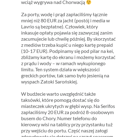
wciąż wygrywa nad Chorwacją
Za porty, wodę i prąd zapłaciliśmy łącznie
mniej niż 80 EUR za jacht (postój i media w
Lavrio są bezpłatne). Człowiek, który
inkasuje opłaty pojawia się zazwyczaj zanim
zacumujecie lub chwilę później. By skorzystać
z mediów trzeba kupić u niego kartę prepaid
(10-17 EUR). Podpinamy się pod pilar na kei,
zbliżamy kartę do ekranu i możemy korzystać
z prądu i wody – w ramach wykupionego
limitu. Ten system działa w większości
greckich portów, tak samo było jesienią na
wyspach Zatoki Sarońskiej.
W budżecie warto uwzględnić także
taksówki, które pomogą dostać się do
miasteczek ukrytych w głębi wysp. Na Serifos
zapłaciliśmy 20 EUR za podróż 8-osobowym
busem do Chory. Numer telefonu do
kierowcy wisi na tablicy przy przystanku tuż
przy wejściu do portu. Część naszej załogi
zdecydowała się dotrzeć na szczyt spacerem