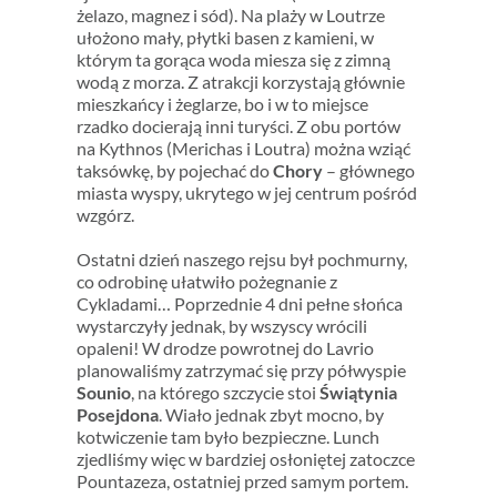
żelazo, magnez i sód). Na plaży w Loutrze
ułożono mały, płytki basen z kamieni, w
którym ta gorąca woda miesza się z zimną
wodą z morza. Z atrakcji korzystają głównie
mieszkańcy i żeglarze, bo i w to miejsce
rzadko docierają inni turyści. Z obu portów
na Kythnos (Merichas i Loutra) można wziąć
taksówkę, by pojechać do
Chory
– głównego
miasta wyspy, ukrytego w jej centrum pośród
wzgórz.
Ostatni dzień naszego rejsu był pochmurny,
co odrobinę ułatwiło pożegnanie z
Cykladami… Poprzednie 4 dni pełne słońca
wystarczyły jednak, by wszyscy wrócili
opaleni! W drodze powrotnej do Lavrio
planowaliśmy zatrzymać się przy półwyspie
Sounio
, na którego szczycie stoi
Świątynia
Posejdona
. Wiało jednak zbyt mocno, by
kotwiczenie tam było bezpieczne. Lunch
zjedliśmy więc w bardziej osłoniętej zatoczce
Pountazeza, ostatniej przed samym portem.