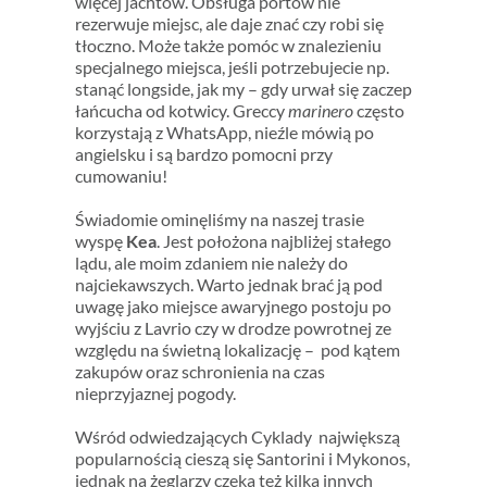
więcej jachtów. Obsługa portów nie
rezerwuje miejsc, ale daje znać czy robi się
tłoczno. Może także pomóc w znalezieniu
specjalnego miejsca, jeśli potrzebujecie np.
stanąć longside, jak my – gdy urwał się zaczep
łańcucha od kotwicy. Greccy
marinero
często
korzystają z WhatsApp, nieźle mówią po
angielsku i są bardzo pomocni przy
cumowaniu!
Świadomie ominęliśmy na naszej trasie
wyspę
Kea
. Jest położona najbliżej stałego
lądu, ale moim zdaniem nie należy do
najciekawszych. Warto jednak brać ją pod
uwagę jako miejsce awaryjnego postoju po
wyjściu z Lavrio czy w drodze powrotnej ze
względu na świetną lokalizację – pod kątem
zakupów oraz schronienia na czas
nieprzyjaznej pogody.
Wśród odwiedzających Cyklady największą
popularnością cieszą się Santorini i Mykonos,
jednak na żeglarzy czeka też kilka innych