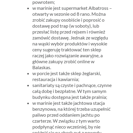
powrotem;
w marinie jest supermarket Albatross –
otwarty w sezonie od 8 rano. Można
zrobić zakupy osobiście i poprosić o
dostawę pod trap (w soboty), lub
przesłać listę przed rejsem i również
zamówić dostawę. Jednak ze względu
na wąski wybór produktów i wysokie
ceny sugeruję traktować ten sklep
raczej jako rozwiązanie awaryjne, a
główne zakupy zrobić online w
Balaskas.
w porcie jest także sklep żeglarski,
restauracja i kawiarnia;
sanitariaty są czyste i pachnące, czynne
całą dobę i bezpłatne. W tym samym
budynku dostępna jest także pralnia;
w marinie jest także jachtowa stacja
benzynowa, na której trzeba uzupełnić
paliwo przed oddaniem jachtu po
czarterze. W związku z tym warto
podpłynąć nieco wcześniej, by nie
spóźnić się na check out z powodu