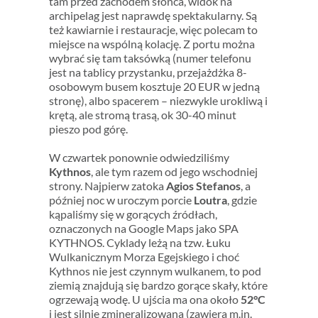
tam przed zachodem słońca, widok na
archipelag jest naprawdę spektakularny. Są
też kawiarnie i restauracje, więc polecam to
miejsce na wspólną kolację. Z portu można
wybrać się tam taksówką (numer telefonu
jest na tablicy przystanku, przejażdżka 8-
osobowym busem kosztuje 20 EUR w jedną
stronę), albo spacerem – niezwykle urokliwą i
krętą, ale stromą trasą, ok 30-40 minut
pieszo pod górę.
W czwartek ponownie odwiedziliśmy
Kythnos
, ale tym razem od jego wschodniej
strony. Najpierw zatoka
Agios Stefanos
, a
później noc w uroczym porcie
Loutra
, gdzie
kąpaliśmy się w gorących źródłach,
oznaczonych na Google Maps jako SPA
KYTHNOS. Cyklady leżą na tzw. Łuku
Wulkanicznym Morza Egejskiego i choć
Kythnos nie jest czynnym wulkanem, to pod
ziemią znajdują się bardzo gorące skały, które
ogrzewają wodę. U ujścia ma ona około
52°C
i jest silnie zmineralizowana (zawiera m.in.