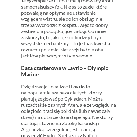
Te egzemplarze Dufour mają rolowany grot i
samochalsujący fok. Nie są to żagle, które
pozwalają na optymalne ustawienie
względem wiatru, ale do ich obsługi nie
trzeba wychodzić z kokpitu, więc to dobry
zestaw dla początkującej załogi. Co mnie
zaskoczyło, to jak ciężko chodziły liny i
wszystkie mechanizmy – to jednak kwestia
rozruchu po zimie. Nasz rejs był dla obu
jachtów pierwszym w tym sezonie.
Baza czarterowa w Lavrio – Olympic
Marine
Dzięki swojej lokalizacji
Lavrio
to
najpopularniejsza baza dla tych, którzy
planują żeglować po Cykladach. Można
ruszać także z samych Aten, ale ze względu na
odległości traci się pół dnia (lub nawet cały
dzień) na dotarcie do archipelagu. Niektórzy
startują z Lavrio na Zatokę Sarońską i
Argolidzką, szczególnie jeśli planują
odwiedzić Hydrę, Spetses czy Nafplio.