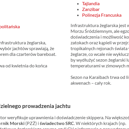
Tajlandia
Zanzibar
Polinezja Francuska
Infrastruktura żeglarska jest 
politańska
Morzu Śródziemnym, ale egzo
doświadczenia i możliwość ko
nfrastruktura żeglarska,
zatokach oraz kąpieli w przejr
 wybór jachtów sprawiają, że
tropikalnych rejonach świata
rem dla czarterów bareboat.
żeglarze, co wcale nie wyklucz
by wydłużyć sezon żeglarski lu
wa od kwietnia do końca
temperaturami w zimowych m
Sezon na Karaibach trwa od li
akwenach – cały rok.
ielnego prowadzenia jachtu
tor weryfikuje uprawnienia i doświadczenie skippera. Na większoś
rnik Morski
(PZŻ) i
świadectwo SRC
. W niektórych krajach (np.
odatkowo żeglarskiego
resume
, czyli CV z informacją o prowadzony