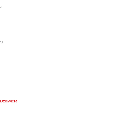
o,
ru
 Dziewicze