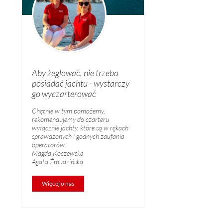
Aby żeglować, nie trzeba
posiadać jachtu - wystarczy
go wyczarterować
Chętnie w tym pomożemy,
rekomendujemy do czarteru
wyłącznie jachty, które są w rękach
sprawdzonych i godnych zaufania
operatorów.
Magda Koczewska
Agata Żmudzińska
Więcej o nas