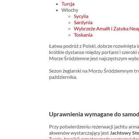
Turcja
Włochy
Sycylia
Sardynia
Wybrzeże Amalfi i Zatoka Nea
Toskania
Łatwa podróż z Polski, dobrze rozwinięta i
krótkie dystanse między portami i szeroki
Morze Śródziemne jest najczęstszym wybo
Sezon żeglarski na Morzu Śródziemnym tr
października.
Uprawnienia wymagane do samodz
Przy potwierdzeniu rezerwacji jachtu arma
akwenów wystarczający jest
Jachtowy Ste
Turcja, tropiki) armator może wymagać d