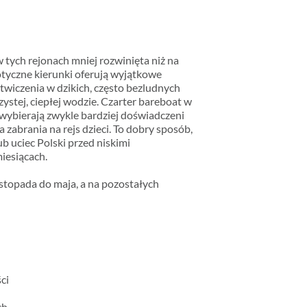
w tych rejonach mniej rozwinięta niż na
tyczne kierunki oferują wyjątkowe
twiczenia w dzikich, często bezludnych
zystej, ciepłej wodzie. Czarter bareboat w
 wybierają zwykle bardziej doświadczeni
a zabrania na rejs dzieci. To dobry sposób,
b uciec Polski przed niskimi
iesiącach.
stopada do maja, a na pozostałych
ci
ch