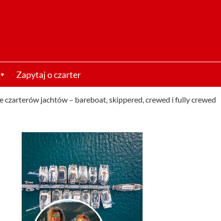
Zapytaj o czarter
e czarterów jachtów – bareboat, skippered, crewed i fully crewed