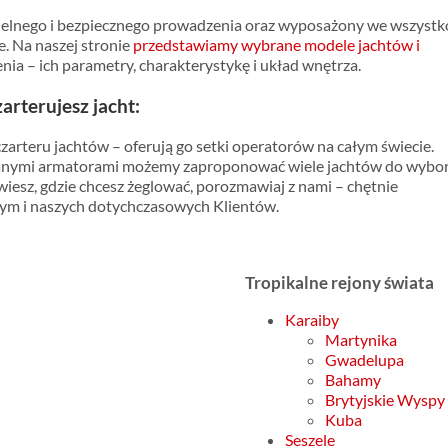
ielnego i bezpiecznego prowadzenia oraz wyposażony we wszystk
e. Na naszej stronie
przedstawiamy wybrane modele jachtów i
a – ich parametry, charakterystykę i układ wnętrza.
rterujesz jacht:
zarteru jachtów – oferują go setki operatorów na całym świecie.
fanymi armatorami możemy zaproponować wiele jachtów do wybo
ie wiesz, gdzie chcesz żeglować, porozmawiaj z nami – chętnie
zym i naszych dotychczasowych Klientów.
Tropikalne rejony świata
Karaiby
Martynika
Gwadelupa
Bahamy
Brytyjskie Wyspy
Kuba
Seszele