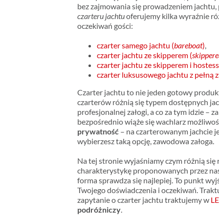
bez zajmowania się prowadzeniem jachtu, 
czarteru jachtu
oferujemy kilka wyraźnie r
oczekiwań gości:
czarter samego jachtu (
bareboat
)
,
czarter jachtu ze skipperem (
skipper
czarter jachtu ze skipperem i hostess
czarter luksusowego jachtu z pełną z
Czarter jachtu to nie jeden gotowy produk
czarterów różnią się typem dostępnych ja
profesjonalnej załogi, a co za tym idzie –
bezpośrednio wiąże się wachlarz możliwośc
prywatność
– na czarterowanym jachcie jes
wybierzesz taką opcję, zawodowa załoga.
Na tej stronie wyjaśniamy czym różnią się 
charakterystykę proponowanych przez nas 
forma sprawdza się najlepiej. To punkt w
Twojego doświadczenia i oczekiwań. Trakt
zapytanie o czarter jachtu traktujemy w
LE
podróżniczy
.