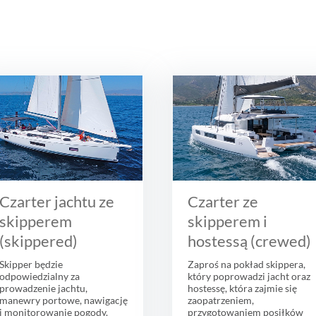
Czarter jachtu ze
Czarter ze
skipperem
skipperem i
(skippered)
hostessą (crewed)
Skipper będzie
Zaproś na pokład skippera,
odpowiedzialny za
który poprowadzi jacht oraz
prowadzenie jachtu,
hostessę, która zajmie się
manewry portowe, nawigację
zaopatrzeniem,
i monitorowanie pogody.
przygotowaniem posiłków