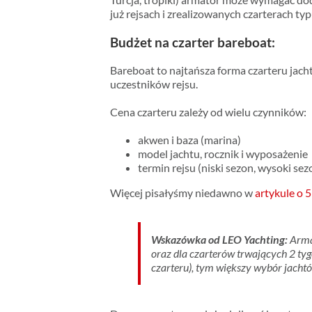
już rejsach i zrealizowanych czarterach ty
Budżet na czarter bareboat:
Bareboat to najtańsza forma czarteru jach
uczestników rejsu.
Cena czarteru zależy od wielu czynników:
akwen i baza (marina)
model jachtu, rocznik i wyposażenie
termin rejsu (niski sezon, wysoki sez
Więcej pisałyśmy niedawno w
artykule o 
Wskazówka od LEO Yachting:
A
rma
oraz dla czarterów trwających 2 tyg
czarteru), tym większy wybór jacht