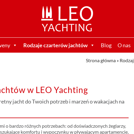
weny
Rodzaje czarterów jachtów
Blog
O nas
Strona główna
»
Rodzaj
achtów w LEO Yachting
retny jacht do Twoich potrzeb i marzeń o wakacjach na
mi o bardzo różnych potrzebach: od doświadczonych żeglarzy,
by szukające komfortu i wypoczynku w pływającym apartamencie,