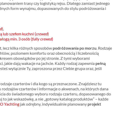
planowaniem trasy czy logistyką rejsu. Dlatego zamiast jednego
óżnych form wynajmu, dopasowanych do stylu podróżowania i
ed
)
,
ą lub szefem kuchni (
crewed
)
ałogą min. 3 osób (
fully
crewed
)
t, lecz kilka różnych sposobów
podróżowania po morzu
. Rodzaje
chtów, poziomem komfortu oraz obecnością i liczebnością
 zakresem obowiązków po jej stronie. Z tymi wyborami
i, jakie dają wakacje na jachcie. Każdy rodzaj zapewnia
pełną
teś wyłącznie Ty, zaproszona przez Ciebie grupa oraz, jeśli
rodzaje czarterów i dla kogo są przeznaczone. Znajdziesz tu
rodzajów czarterów i informacje o akwenach, na których dana
yjścia do świadomego wyboru rodzaju czarteru, dopasowanego do
uj to jak wskazówkę, a nie „gotowy katalog produktów” – każde
O Yachting
jak odrębny, indywidualnie planowany
projekt