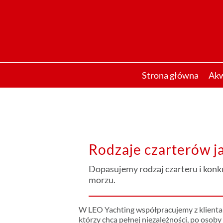
Przejdź
do
zawartości
Strona główna
Ak
Rodzaje czarterów j
Dopasujemy rodzaj czarteru i konk
morzu.
W LEO Yachting współpracujemy z klienta
którzy chcą pełnej niezależności, po oso