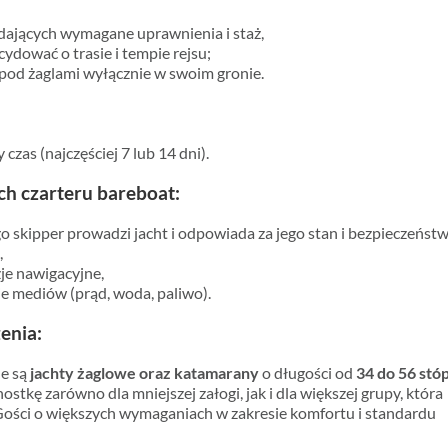
dających wymagane uprawnienia i staż,
cydować o trasie i tempie rejsu;
e pod żaglami wyłącznie w swoim gronie.
zas (najczęściej 7 lub 14 dni).
h czarteru bareboat:
o skipper prowadzi jacht i odpowiada za jego stan i bezpieczeństw
,
zje nawigacyjne,
ie mediów (prąd, woda, paliwo).
enia:
ne są
jachty żaglowe oraz katamarany
o długości od
34 do 56 stó
tkę zarówno dla mniejszej załogi, jak i dla większej grupy, która
a Gości o większych wymaganiach w zakresie komfortu i standardu