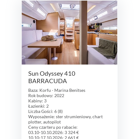
Sun Odyssey 410
BARRACUDA
Baza: Korfu - Marina Benitses
Rok budowy: 2022
Kabiny: 3
Łazienki: 2
Liczba Gości: 6 (8)
Wyposażenie: ster strumieniowy, chart
plotter, autopilot
Ceny czarteru po rabacie:
03.10-10.10.2026: 3 324 €
10.10-17.10.2026: 2 661 €