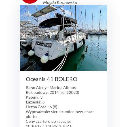
Magda Koczewska
+48 502 386 503
Oceanis 41 BOLERO
Baza: Ateny - Marina Alimos
Rok budowy: 2014 (refit 2020)
Kabiny: 3
Łazienki: 3
Liczba Gości: 6 (8)
Wyposażenie: ster strumieniowy, chart
plotter
Ceny czarteru po rabacie:
10.10-17.10.2026: 1 782 €