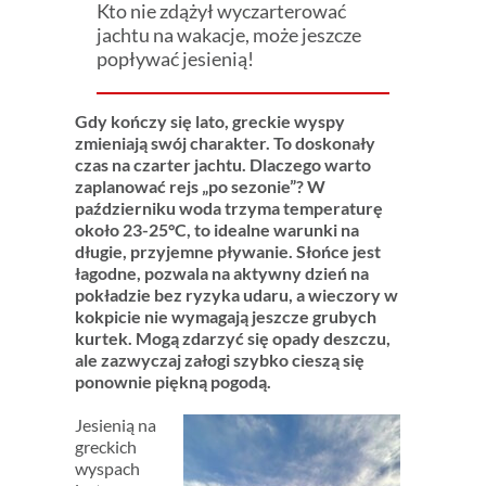
Kto nie zdążył wyczarterować
jachtu na wakacje, może jeszcze
popływać jesienią!
Gdy kończy się lato, greckie wyspy
zmieniają swój charakter. To doskonały
czas na czarter jachtu.
Dlaczego warto
zaplanować rejs „po sezonie”?
W
październiku woda trzyma temperaturę
około 23-25°C, to idealne warunki na
długie, przyjemne pływanie. Słońce jest
łagodne, pozwala na aktywny dzień na
pokładzie bez ryzyka udaru, a wieczory w
kokpicie nie wymagają jeszcze grubych
kurtek. Mogą zdarzyć się opady deszczu,
ale zazwyczaj załogi szybko cieszą się
ponownie piękną pogodą.
Jesienią na
greckich
wyspach