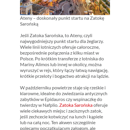
Ateny – doskonały punkt startu na Zatokę
Sarońską
Jeśli Zatoka Sarońska, to Ateny, czyli
najwygodniejszy punkt startu dla żeglarzy.
Wiele linii lotniczych oferuje całoroczne,
bezpośrednie połączenia z kilku miast w
Polsce. Po krótkim transferze z lotniska do
Mariny Alimos lub innej w okolicy, można
wyruszyć w rejs, który łączy łatwą nawigację,
krótkie przeloty i bogactwo atrakcji na lądzie.
W październiku powietrze staje się rześkie i
klarowne, idealne do zwiedzania antycznych
zabytków w Epidauros czy wspinaczkę do
twierdzy w Nafplio.
Zatoka Sarońska
oferuje
wiele ciekawych miejsc i zacisznych zatok,
jeśli zechcecie kotwiczyć na lunch i kąpiele
lub na całą noc. Ten akwen szczególnie
polecamy początkującym załogom, ale