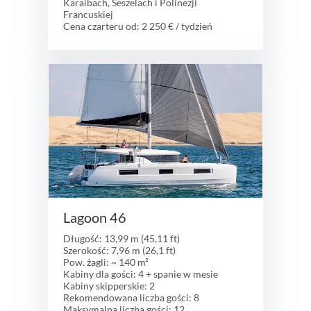
Karaibach, Seszelach i Polinezji
Francuskiej
Cena czarteru od: 2 250 € / tydzień
Lagoon 46
Długość: 13,99 m (45,11 ft)
Szerokość: 7,96 m (26,1 ft)
Pow. żagli: ~ 140 m²
Kabiny dla gości: 4 + spanie w mesie
Kabiny skipperskie: 2
Rekomendowana liczba gości: 8
Maksymalna liczba gości: 12