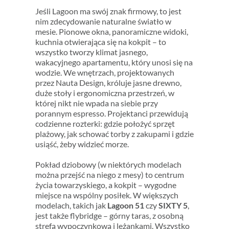
Jeśli Lagoon ma swój znak firmowy, to jest
nim zdecydowanie naturalne światło w
mesie. Pionowe okna, panoramiczne widoki,
kuchnia otwierająca się na kokpit – to
wszystko tworzy klimat jasnego,
wakacyjnego apartamentu, który unosi się na
wodzie.
We wnętrzach, projektowanych
przez Nauta Design, króluje jasne drewno,
duże stoły i ergonomiczna przestrzeń, w
której nikt nie wpada na siebie przy
porannym espresso. Projektanci przewidują
codzienne rozterki: gdzie położyć sprzęt
plażowy, jak schować torby z zakupami i gdzie
usiąść, żeby widzieć morze.
Pokład dziobowy (w niektórych modelach
można przejść na niego z mesy) to centrum
życia towarzyskiego, a kokpit – wygodne
miejsce na wspólny posiłek. W większych
modelach, takich jak
Lagoon 51
czy
SIXTY 5
,
jest także flybridge – górny taras, z osobną
strefą wypoczynkową i leżankami. Wszystko