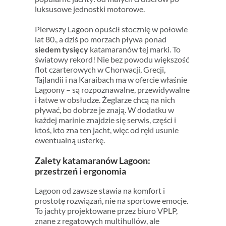
luksusowe jednostki motorowe.
Pierwszy Lagoon opuścił stocznię w połowie
lat 80., a dziś po morzach pływa ponad
siedem tysięcy
katamaranów tej marki. To
światowy rekord! Nie bez powodu większość
flot czarterowych w Chorwacji, Grecji,
Tajlandii i na Karaibach ma w ofercie właśnie
Lagoony – są rozpoznawalne, przewidywalne
i łatwe w obsłudze. Żeglarze chcą na nich
pływać, bo dobrze je znają. W dodatku w
każdej marinie znajdzie się serwis, części i
ktoś, kto zna ten jacht, więc od ręki usunie
ewentualną usterkę.
Zalety katamaranów Lagoon:
przestrzeń i ergonomia
Lagoon od zawsze stawia na komfort i
prostotę rozwiązań, nie na sportowe emocje.
To jachty projektowane przez biuro VPLP,
znane z regatowych multihullów, ale