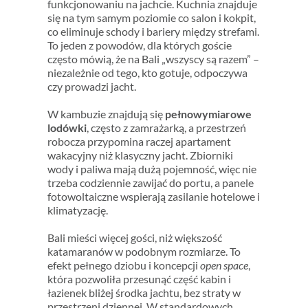
funkcjonowaniu na jachcie. Kuchnia znajduje
się na tym samym poziomie co salon i kokpit,
co eliminuje schody i bariery między strefami.
To jeden z powodów, dla których goście
często mówią, że na Bali „wszyscy są razem” –
niezależnie od tego, kto gotuje, odpoczywa
czy prowadzi jacht.
W kambuzie znajdują się
pełnowymiarowe
lodówki
, często z zamrażarką, a przestrzeń
robocza przypomina raczej apartament
wakacyjny niż klasyczny jacht. Zbiorniki
wody i paliwa mają dużą pojemność, więc nie
trzeba codziennie zawijać do portu, a panele
fotowoltaiczne wspierają zasilanie hotelowe i
klimatyzację.
Bali mieści więcej gości, niż większość
katamaranów w podobnym rozmiarze. To
efekt pełnego dziobu i koncepcji
open space
,
która pozwoliła przesunąć część kabin i
łazienek bliżej środka jachtu, bez straty w
przestrzeni dziennej. W standardowych