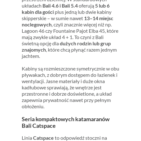
układach
Bali 4.6 i Bali 5.4
oferują
5 lub 6
kabin dla gości
plus jedną lub dwie kabiny
skipperskie – w sumie nawet
13–14 miejsc
noclegowych
, czyli znacznie więcej niż np.
Lagoon 46 czy Fountaine Pajot Elba 45, które
mają zwykle układ 4 + 1. To czyni z Bali
świetną opcję dla
dużych rodzin lub grup
znajomych
, które chcą płynąć razem jednym
jachtem.
Kabiny są rozmieszczone symetrycznie w obu
pływakach, z dobrym dostępem do łazienek i
wentylacji. Jasne materiały i duże okna
kadłubowe sprawiają, że wnętrze jest
przestronne i dobrze doświetlone, a układ
zapewnia prywatność nawet przy pełnym
obłożeniu.
Seria kompaktowych katamaranów
Bali Catspace
Linia
Catspace
to odpowiedź stoczni na