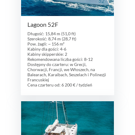
Lagoon 52F
Długość: 15,84 m (51,0 ft)
Szerokość: 8,74 m (28,7 ft)
Pow. żagli: ~ 156 m²
Kabiny dla gości: 4-6
Kabiny skipperskie: 2
Rekomendowana liczba gości: 8-12
Dostępny do czarteru: w Grecji,
Chorwacji, Francji, we Włoszech, na
Balearach, Karaibach, Seszelach i Polinezji
Francuskiej
Cena czarteru od: 6 200 € / tydzień