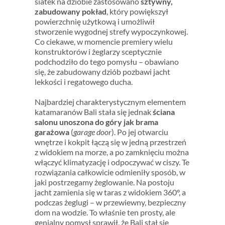
siatek na dziobie zastosowano
sztywny,
zabudowany pokład
, który powiększył
powierzchnię użytkową i umożliwił
stworzenie wygodnej strefy wypoczynkowej.
Co ciekawe, w momencie premiery wielu
konstruktorów i żeglarzy sceptycznie
podchodziło do tego pomysłu – obawiano
się, że zabudowany dziób pozbawi jacht
lekkości i regatowego ducha.
Najbardziej charakterystycznym elementem
katamaranów Bali stała się jednak
ściana
salonu unoszona do góry jak brama
garażowa
(
garage door
). Po jej otwarciu
wnętrze i kokpit łączą się w jedną przestrzeń
z widokiem na morze, a po zamknięciu można
włączyć klimatyzację i odpoczywać w ciszy. Te
rozwiązania całkowicie odmieniły sposób, w
jaki postrzegamy żeglowanie. Na postoju
jacht zamienia się w taras z widokiem 360°, a
podczas żeglugi – w przewiewny, bezpieczny
dom na wodzie. To właśnie ten prosty, ale
genialny pomysł sprawił, że Bali stał się