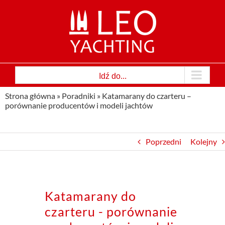
Przejdź
do
zawartości
Idź do...
Strona główna
»
Poradniki
»
Katamarany do czarteru –
porównanie producentów i modeli jachtów
Poprzedni
Kolejny
Katamarany do
czarteru - porównanie