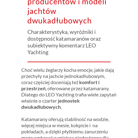
producentów i modeli
jachtów
dwukadłubowych
Charakterystyka, wyróżniki i
dostępność katamaranów oraz
subiektywny komentarz LEO
Yachting
Choć wielu żeglarzy kocha emocje, jakie dają
przechyły na jachcie jednokadłubowym,
coraz częściej doceniają też
komfort i
przestrzeń
, oferowane przez katamarany.
Dlatego do LEO Yachting trafia wiele zapytań
właśnie o czarter
jednostek
dwukadłubowych
.
Katamarany oferują
stabilność na wodzie
,
więcej miejsca w mesie, kokpicie i na
pokładach
, a dzięki płytkiemu zanurzeniu
mogą wpływać w miejsca niedostępne dla