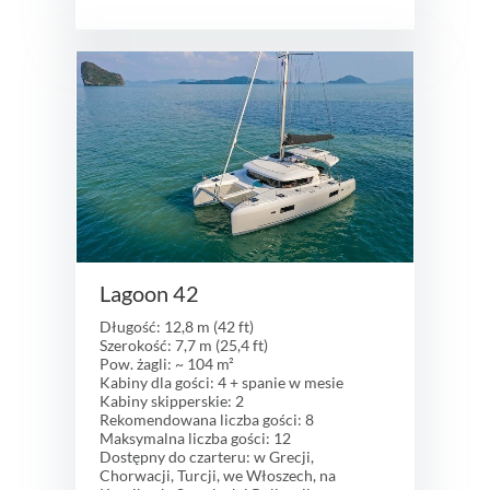
Lagoon 42
Długość: 12,8 m (42 ft)
Szerokość: 7,7 m (25,4 ft)
Pow. żagli: ~ 104 m²
Kabiny dla gości: 4 + spanie w mesie
Kabiny skipperskie: 2
Rekomendowana liczba gości: 8
Maksymalna liczba gości: 12
Dostępny do czarteru: w Grecji,
Chorwacji, Turcji, we Włoszech, na