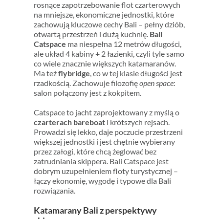
rosnące zapotrzebowanie flot czarterowych
na mniejsze, ekonomiczne jednostki, które
zachowują kluczowe cechy Bali – pełny dziób,
otwartą przestrzeń i dużą kuchnię.
Bali
Catspace
ma niespełna 12 metrów długości,
ale układ 4 kabiny + 2 łazienki, czyli tyle samo
co wiele znacznie większych katamaranów.
Ma też
flybridge
, co w tej klasie długości jest
rzadkością. Zachowuje filozofię
open space
:
salon połączony jest z kokpitem.
Catspace to jacht zaprojektowany z myślą o
czarterach bareboat
i krótszych rejsach.
Prowadzi się lekko, daje poczucie przestrzeni
większej jednostki i jest chętnie wybierany
przez załogi, które chcą żeglować bez
zatrudniania skippera. Bali Catspace jest
dobrym uzupełnieniem floty turystycznej –
łączy ekonomię, wygodę i typowe dla Bali
rozwiązania.
Katamarany Bali z perspektywy