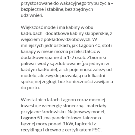
przystosowane do wakacyjnego trybu życia –
bezpieczne i stabilne, bez zbędnych
udziwnień.
Większość modeli ma kabiny w obu
kadłubach i dodatkowe kabiny skipperskie, z
wejściem z pokładów dziobowych. W
mniejszych jednostkach, jak Lagoon 40, stół i
kanapy w mesie można przekształcić w
dodatkowe spanie dla 1-2 osób.
Zbiorniki
paliwa i wody są zdublowane (po jednym w
każdym kadłubie), a ich pojemność zależy od
modelu, ale zwykle pozwalają na kilka dni
spokojnej żeglugi, bez konieczności zawijania
do portu.
W ostatnich latach Lagoon coraz mocniej
inwestuje w energię słoneczną i materiały
przyjazne środowisku. Najnowszy model,
Lagoon 51
, ma panele fotowoltaiczne o
łącznej mocy ponad 3 kW, tapicerki z
recyklingu i drewno z certyfikatem FSC.