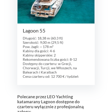
Lagoon 55
Długość: 18,38 m (60.3 ft)
Szerokość: 9,00 m (29,5 ft)
Pow. żagli: ~ 178 m²
Kabiny dla gości: 4-6
Kabiny skipperskie: 2
Rekomendowana liczba gości: 8-12
Dostępny do czarteru: w Grecji,
Chorwacji, Turcji, we Włoszech, na
Balearach i Karaibach
Cena czarteru od: 12 700 € / tydzień
Polecane przez LEO Yachting
katamarany Lagoon dostępne do
czarteru wyłącznie z profesjonalną
załogą: