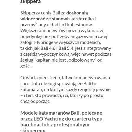
skippera
Skipperzy cenią Bali za
doskonałą
widoczność ze stanowiska sternika
i
przemyślany układ lin i kabestanów.
Większość manewrów można wykonać w
pojedynkę, bez potrzeby angażowania całej
załogi. Flybridge w większych modelach,
takich jak
Bali 4.6
i
Bali 5.4
, jest zintegrowany
z częścią wypoczynkową, więc nawet podczas
żeglugi kapitan nie jest „odizolowany” od
gości.
Otwarta przestrzeń, łatwość manewrowania
i prostota obsługi sprawiają, że Bali to
katamaran, na którym każdy czuje się pewnie
– i ten, kto prowadzi, i ci, którzy po prostu
chcą odpocząć.
Modele katamaranów Bali, polecane
przez LEO Yachting do czarteru typu
bareboat lub z profesjonalnym
skipperem: