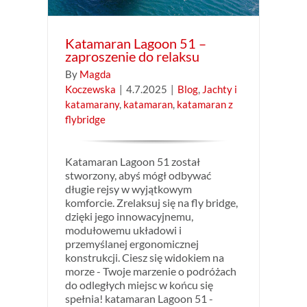
Katamaran Lagoon 51 –
zaproszenie do relaksu
By
Magda
Koczewska
|
4.7.2025
|
Blog
,
Jachty i
katamarany
,
katamaran
,
katamaran z
flybridge
Katamaran Lagoon 51 został
stworzony, abyś mógł odbywać
długie rejsy w wyjątkowym
komforcie. Zrelaksuj się na fly bridge,
dzięki jego innowacyjnemu,
modułowemu układowi i
przemyślanej ergonomicznej
konstrukcji. Ciesz się widokiem na
morze - Twoje marzenie o podróżach
do odległych miejsc w końcu się
spełnia! katamaran Lagoon 51 -