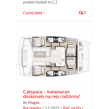
przedni kokpit to [...]
Czytaj dalej
0
onały
maran
Catspace – katamaran
doskonały na rejs rodzinny!
By
Magda
Koczewska
|
3.1.2025
|
Bali
,
Jachty i