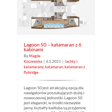
 6
ran
Lagoon 50 – katamaran z 6
kabinami
By
Magda
Koczewska
|
6.5.2021
|
Jachty i
katamarany
,
katamaran
,
katamaran z
flybridge
Lagoon 50 jest atrakcyjną opcją dla
nawigatorów poszukujących dużej i
nowoczesnej jednostki. Lagoon 50
jest elegancki, w środki niezwykle
jasny, kształty kadłuba są przyjemne