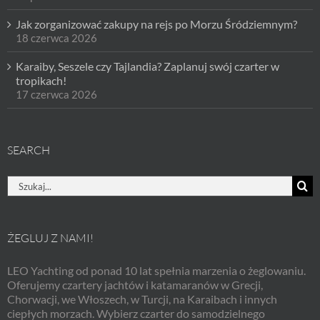
Jak zorganizować zakupy na rejs po Morzu Śródziemnym?
18 czerwca 2026
Karaiby, Seszele czy Tajlandia? Zaplanuj swój czarter w
tropikach!
17 czerwca 2026
SEARCH
Szukaj
ŻEGLUJ Z NAMI!
LEO Yachting od ponad 10 lat spełnia marzenia o żeglowaniu.
Oferujemy czartery jachtów i katamaranów w Grecji,
Chorwacji, we Włoszech, w Turcji, na Karaibach i innych
ciepłych morzach. Wybierz czarter do samodzielnego