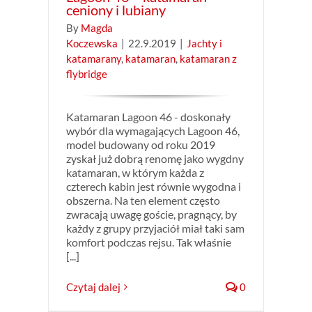
ceniony i lubiany
By
Magda
Koczewska
|
22.9.2019
|
Jachty i
katamarany
,
katamaran
,
katamaran z
flybridge
Katamaran Lagoon 46 - doskonały
wybór dla wymagających Lagoon 46,
model budowany od roku 2019
zyskał już dobrą renomę jako wygdny
katamaran, w którym każda z
czterech kabin jest równie wygodna i
obszerna. Na ten element często
zwracają uwagę goście, pragnący, by
każdy z grupy przyjaciół miał taki sam
komfort podczas rejsu. Tak właśnie
[...]
Czytaj dalej
0