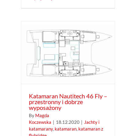
ly –
ażony
ran
Katamaran Nautitech 46 Fly –
przestronny i dobrze
wyposażony
By
Magda
Koczewska
|
18.12.2020
|
Jachty i
katamarany
,
katamaran
,
katamaran z
flybridge