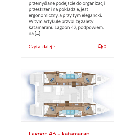
przemyślane podejście do organizacji
przestrzeni na pokładzie, jest
ergonomiczny, a przy tym elegancki.
W tym artykule przybliżę zalety
katamaranu Lagoon 42, podpowiem,
na [...]
Czytaj dalej
0
ony i
ran
Lagoon 46 – katamaran