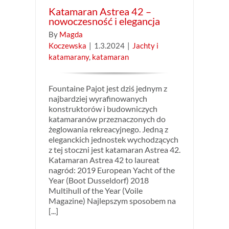
Katamaran Astrea 42 –
nowoczesność i elegancja
By
Magda
Koczewska
|
1.3.2024
|
Jachty i
katamarany
,
katamaran
Fountaine Pajot jest dziś jednym z
najbardziej wyrafinowanych
konstruktorów i budowniczych
katamaranów przeznaczonych do
żeglowania rekreacyjnego. Jedną z
eleganckich jednostek wychodzących
z tej stoczni jest katamaran Astrea 42.
Katamaran Astrea 42 to laureat
nagród: 2019 European Yacht of the
Year (Boot Dusseldorf) 2018
Multihull of the Year (Voile
Magazine) Najlepszym sposobem na
[...]