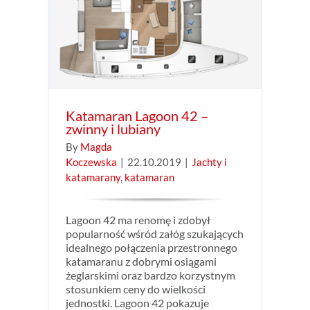
nny i
ran
Katamaran Lagoon 42 –
zwinny i lubiany
By
Magda
Koczewska
|
22.10.2019
|
Jachty i
katamarany
,
katamaran
Lagoon 42 ma renomę i zdobył
popularność wśród załóg szukających
idealnego połączenia przestronnego
katamaranu z dobrymi osiągami
żeglarskimi oraz bardzo korzystnym
stosunkiem ceny do wielkości
jednostki. Lagoon 42 pokazuje