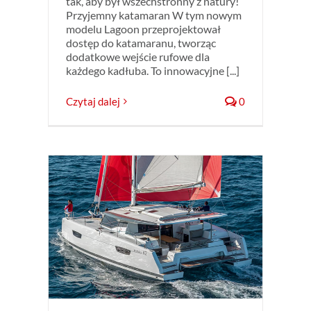
tak, aby był wszechstronny z natury!
Przyjemny katamaran W tym nowym
modelu Lagoon przeprojektował
dostęp do katamaranu, tworząc
dodatkowe wejście rufowe dla
każdego kadłuba. To innowacyjne [...]
Czytaj dalej
0
–
ja
ran