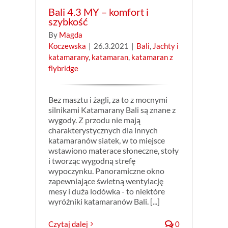
Bali 4.3 MY – komfort i
szybkość
By
Magda
Koczewska
|
26.3.2021
|
Bali
,
Jachty i
katamarany
,
katamaran
,
katamaran z
flybridge
Bez masztu i żagli, za to z mocnymi
silnikami Katamarany Bali są znane z
wygody. Z przodu nie mają
charakterystycznych dla innych
katamaranów siatek, w to miejsce
wstawiono materace słoneczne, stoły
i tworząc wygodną strefę
wypoczynku. Panoramiczne okno
zapewniające świetną wentylację
mesy i duża lodówka - to niektóre
wyróżniki katamaranów Bali. [...]
Czytaj dalej
0