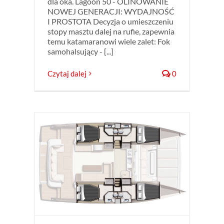
dla oka. Lagoon 50 - OLINOWANIE
NOWEJ GENERACJI: WYDAJNOŚĆ
I PROSTOTA Decyzja o umieszczeniu
stopy masztu dalej na rufie, zapewnia
temu katamaranowi wiele zalet: Fok
samohalsujący - [...]
Czytaj dalej
0
bkość
maran