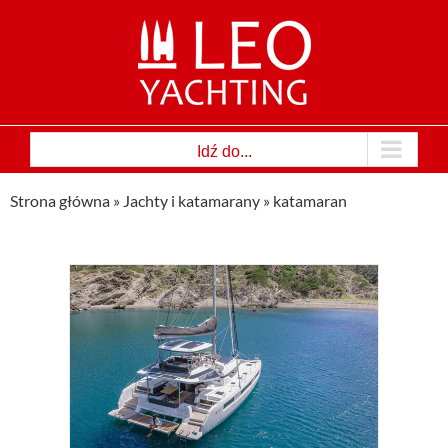
Przejdź
do
zawartości
Idź do...
Strona główna
»
Jachty i katamarany
»
katamaran
–
maran