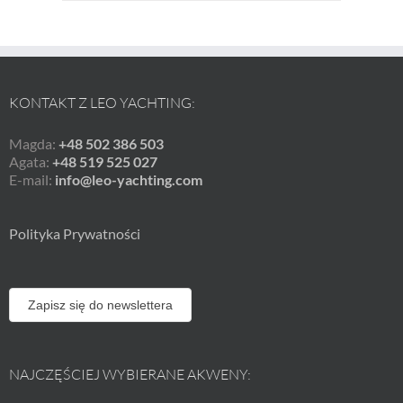
KONTAKT Z LEO YACHTING:
Magda:
+48 502 386 503
Agata:
+48 519 525 027
E-mail:
info@leo-yachting.com
Polityka Prywatności
Zapisz się do newslettera
NAJCZĘŚCIEJ WYBIERANE AKWENY: