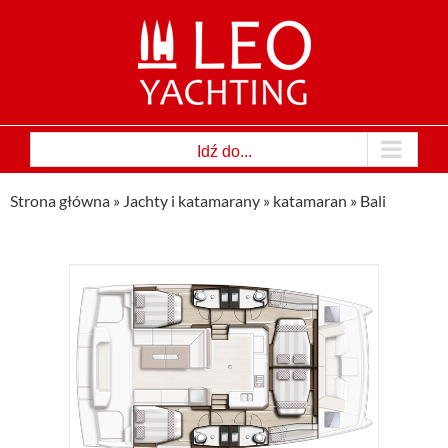
Przejdź
do
zawartości
Idź do...
Strona główna
»
Jachty i katamarany
»
katamaran
»
Bali
onały
maran