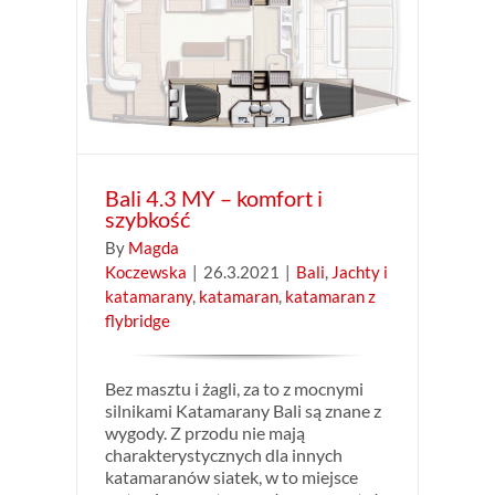
bkość
maran
Bali 4.3 MY – komfort i
szybkość
By
Magda
Koczewska
|
26.3.2021
|
Bali
,
Jachty i
katamarany
,
katamaran
,
katamaran z
flybridge
Bez masztu i żagli, za to z mocnymi
silnikami Katamarany Bali są znane z
wygody. Z przodu nie mają
charakterystycznych dla innych
katamaranów siatek, w to miejsce