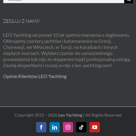
ŻEGLUJ Z NAMI!
LEO Yachting od ponad 10 lat spełnia marzenia o żeglowaniu.
Oferujemy czartery jachtów i katamaranów w Grecji,
Chorwacji, we Włoszech, w Turcji, na Karaibach i innych
ciepłych morzach. Wybierz czarter do samodzielnego
prowadzenia lub rejs ze skipperem bądź profesjonalną załogą.
Zaufaj ekspertkom i ruszaj w rejs z leo-yachting.com!
Opinie Klientów LEO Yachting
Copyright 2015 - 2026
Leo Yachting
| All Rights Reserved
Facebook
LinkedIn
Instagram
Tiktok
YouTube