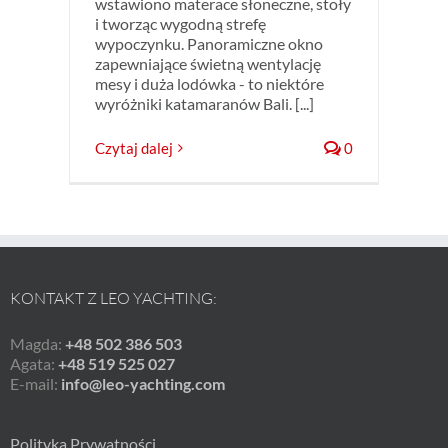
wstawiono materace słoneczne, stoły
i tworząc wygodną strefę
wypoczynku. Panoramiczne okno
zapewniające świetną wentylację
mesy i duża lodówka - to niektóre
wyróżniki katamaranów Bali. [...]
Czytaj dalej
0
KONTAKT Z LEO YACHTING:
Magda:
+48 502 386 503
Agata:
+48 519 525 027
E-mail:
info@leo-yachting.com
Polityka Prywatności