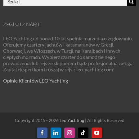
ŻEGLUJ Z NAMI!
LEO Yachting od ponad 10 lat spełnia marzenia o żeglowaniu.
Oferujemy czartery jachtów i katamaranów w Grecji,
Chorwacji, we Włoszech, w Turcji, na Karaibach i innych
ciepłych morzach. Wybierz czarter do samodzielnego
prowadzenia lub rejs ze skipperem bądź profesjonalną załogą.
Zaufaj ekspertkom i ruszaj w rejs z leo-yachting.com!
Opinie Klientów LEO Yachting
Copyright 2015 - 2026
Leo Yachting
| All Rights Reserved
Facebook
LinkedIn
Instagram
Tiktok
YouTube