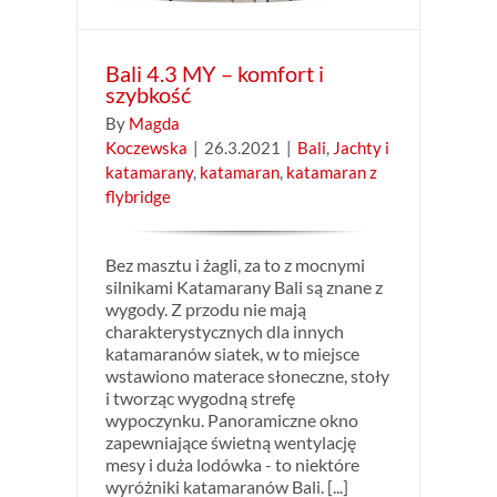
Bali 4.3 MY – komfort i
szybkość
By
Magda
Koczewska
|
26.3.2021
|
Bali
,
Jachty i
katamarany
,
katamaran
,
katamaran z
flybridge
Bez masztu i żagli, za to z mocnymi
silnikami Katamarany Bali są znane z
wygody. Z przodu nie mają
charakterystycznych dla innych
katamaranów siatek, w to miejsce
wstawiono materace słoneczne, stoły
i tworząc wygodną strefę
wypoczynku. Panoramiczne okno
zapewniające świetną wentylację
mesy i duża lodówka - to niektóre
wyróżniki katamaranów Bali. [...]