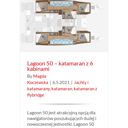
 6
ran
Lagoon 50 – katamaran z 6
kabinami
By
Magda
Koczewska
|
6.5.2021
|
Jachty i
katamarany
,
katamaran
,
katamaran z
flybridge
Lagoon 50 jest atrakcyjną opcją dla
nawigatorów poszukujących dużej i
nowoczesnej jednostki. Lagoon 50