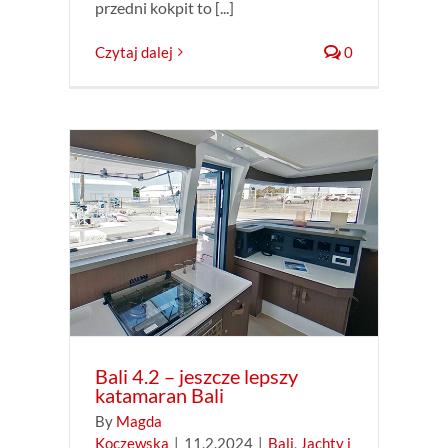
przedni kokpit to [...]
Czytaj dalej
0
amaran
maran
Bali 4.2 – jeszcze lepszy
katamaran Bali
By
Magda
Koczewska
|
11.2.2024
|
Bali
,
Jachty i