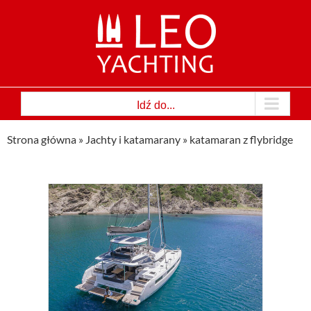
Przejdź
do
zawartości
Idź do...
Strona główna
»
Jachty i katamarany
»
katamaran z flybridge
–
maran