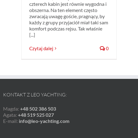
czterech kabin jest równie wygodna i
obszerna. Na ten element często
zwracają uwagę goście, pragnący, by
każdy z grupy przyjaciół miał taki sam
komfort podczas rejsu. Tak właśnie
[...]
Czytaj dalej
0
KONTAKT Z LEO YACHTING:
Magda:
+48 502 386 503
Agata:
+48 519 525 027
E-mail:
info@leo-yachting.com