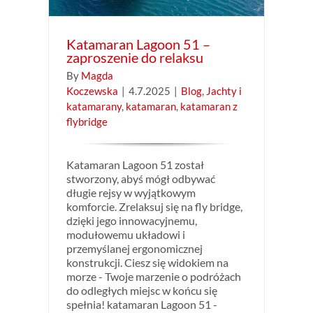
Katamaran Lagoon 51 –
zaproszenie do relaksu
By
Magda
Koczewska
|
4.7.2025
|
Blog
,
Jachty i
katamarany
,
katamaran
,
katamaran z
flybridge
Katamaran Lagoon 51 został
stworzony, abyś mógł odbywać
długie rejsy w wyjątkowym
komforcie. Zrelaksuj się na fly bridge,
dzięki jego innowacyjnemu,
modułowemu układowi i
przemyślanej ergonomicznej
konstrukcji. Ciesz się widokiem na
morze - Twoje marzenie o podróżach
do odległych miejsc w końcu się
spełnia! katamaran Lagoon 51 -