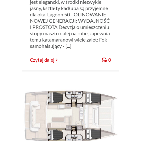
jest elegancki, w środki niezwykle
jasny, kształty kadłuba są przyjemne
dla oka. Lagoon 50 - OLINOWANIE
NOWEJ GENERACJI: WYDAJNOŚĆ
I PROSTOTA Decyzja o umieszczeniu
stopy masztu dalej na rufie, zapewnia
temu katamaranowi wiele zalet: Fok
samohalsujący - [...]
Czytaj dalej
0
bkość
maran