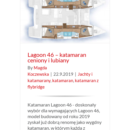
ony i
ran
Lagoon 46 – katamaran
ceniony i lubiany
By
Magda
Koczewska
|
22.9.2019
|
Jachty i
katamarany
,
katamaran
,
katamaran z
flybridge
Katamaran Lagoon 46 - doskonały
wybór dla wymagających Lagoon 46,
model budowany od roku 2019
zyskał już dobrą renomę jako wygdny
katamaran, w którym każda z