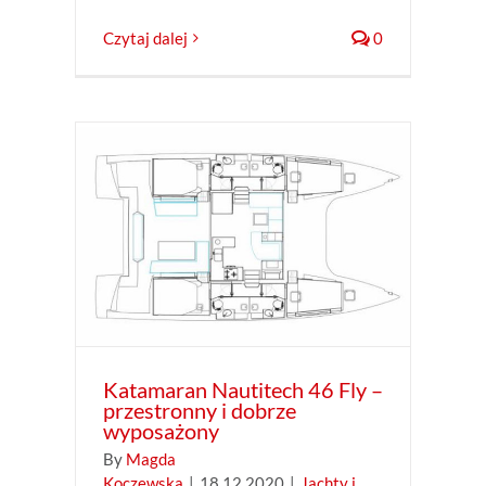
Czytaj dalej
0
ly –
ażony
ran
Katamaran Nautitech 46 Fly –
przestronny i dobrze
wyposażony
By
Magda
Koczewska
|
18.12.2020
|
Jachty i