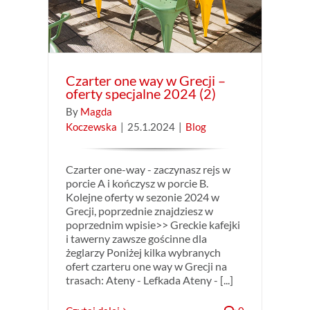
Czarter one way w Grecji –
oferty specjalne 2024 (2)
By
Magda
Koczewska
|
25.1.2024
|
Blog
Czarter one-way - zaczynasz rejs w
porcie A i kończysz w porcie B.
Kolejne oferty w sezonie 2024 w
Grecji, poprzednie znajdziesz w
poprzednim wpisie>> Greckie kafejki
i tawerny zawsze gościnne dla
żeglarzy Poniżej kilka wybranych
ofert czarteru one way w Grecji na
trasach: Ateny - Lefkada Ateny - [...]