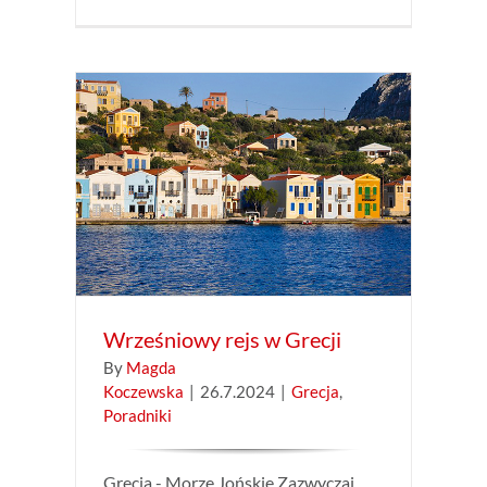
ji
Wrześniowy rejs w Grecji
By
Magda
Koczewska
|
26.7.2024
|
Grecja
,
Poradniki
Grecja - Morze Jońskie Zazwyczaj