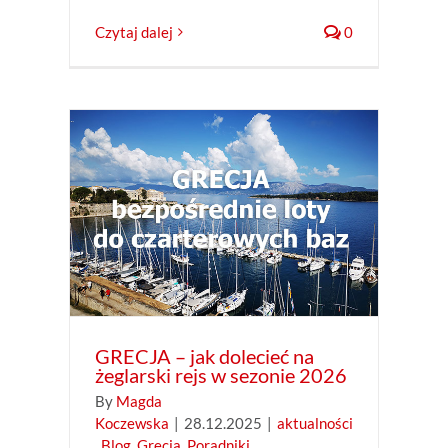
Czytaj dalej
0
larski
dniki
GRECJA – jak dolecieć na
żeglarski rejs w sezonie 2026
By
Magda
Koczewska
|
28.12.2025
|
aktualności
,
Blog
,
Grecja
,
Poradniki