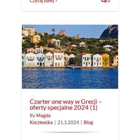
Czytaj dalej
0
oferty
Czarter one way w Grecji –
oferty specjalne 2024 (1)
By
Magda
Koczewska
|
21.1.2024
|
Blog