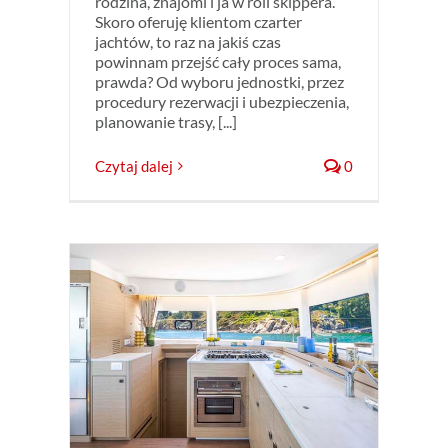
rodzina, znajomi i ja w roli skippera.
Skoro oferuję klientom czarter
jachtów, to raz na jakiś czas
powinnam przejść cały proces sama,
prawda? Od wyboru jednostki, przez
procedury rezerwacji i ubezpieczenia,
planowanie trasy, [...]
Czytaj dalej
0
e
maran