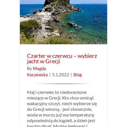
 jacht
Czarter w czerwcu – wybierz
jacht w Grecji
By
Magda
Koczewska
|
5.1.2022
|
Blog
Maj i czerwiec to niedocenione
miesiące w Grecji. Kto chce ominąć
wakacyjny szczyt, niech wybierze się
do Grecji wiosną - jest słonecznie,
woda w morzu już ma temperaturę
odpowiednią do kąpieli, a dzień jest
bardzo długi. Można żeglować i