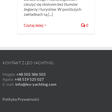
cieszyć się słońcem bez tłumów
żeglarzy i turystów. W poniższych
zakładkach są [...]
Czytaj dalej
0
KONTAKT Z LEO YACHTING:
Magda:
+48 502 386 503
Agata:
+48 519 525 027
E-mail:
info@leo-yachting.com
Polityka Prywatności