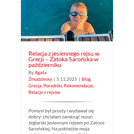
Grecji
erniku
dacje
Relacja z jesiennego rejsu w
Grecji – Zatoka Sarońska w
październiku
By
Agata
Żmudzińska
|
5.11.2025
|
Blog
,
Grecja
,
Poradniki
,
Rekomendacje
,
Relacje z rejsów
Pomysł był prosty i wydawał się
dobry: chciałam zamknąć sezon
żeglarski jesiennym rejsem po Zatoce
Sarońskiej. Na pokładzie moja