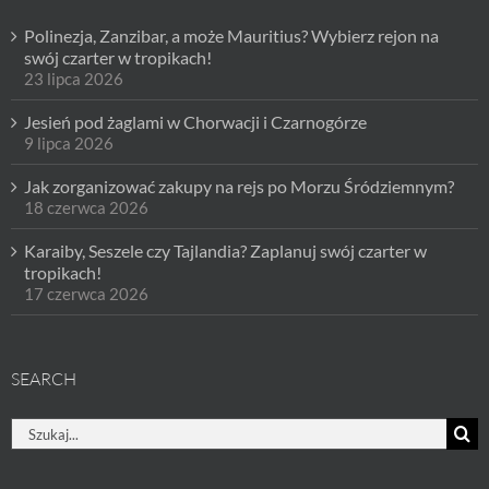
Polinezja, Zanzibar, a może Mauritius? Wybierz rejon na
swój czarter w tropikach!
23 lipca 2026
Jesień pod żaglami w Chorwacji i Czarnogórze
9 lipca 2026
Jak zorganizować zakupy na rejs po Morzu Śródziemnym?
18 czerwca 2026
Karaiby, Seszele czy Tajlandia? Zaplanuj swój czarter w
tropikach!
17 czerwca 2026
SEARCH
Szukaj