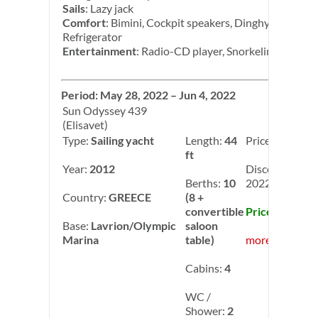
Sails
: Lazy jack
Comfort
: Bimini, Cockpit speakers, Dinghy, Inverter,
Refrigerator
Entertainment
: Radio-CD player, Snorkeling equip
Period: May 28, 2022 – Jun 4, 2022
Sun Odyssey 439
(Elisavet)
Type:
Sailing yacht
Length:
44
Price:
2,900.00
ft
Year:
2012
Discount
Berths:
10
2022: -10.00%
Country:
GREECE
(8 +
convertible
Price: 2,610.0
Base:
Lavrion/Olympic
saloon
Marina
table)
more info
Cabins:
4
WC /
Shower:
2