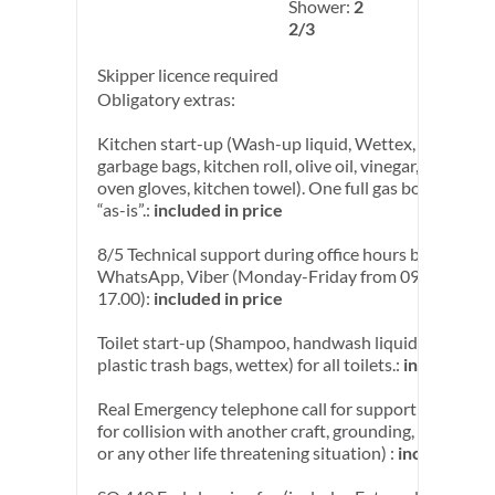
Shower:
2
2/3
Skipper licence required
Obligatory extras:
Kitchen start-up (Wash-up liquid, Wettex, sponge, pl
garbage bags, kitchen roll, olive oil, vinegar, salt, pepp
oven gloves, kitchen towel). One full gas bottle and 
“as-is”.:
included in price
8/5 Technical support during office hours by call and
WhatsApp, Viber (Monday-Friday from 09.00 to
17.00):
included in price
Toilet start-up (Shampoo, handwash liquid, 2 toilet ro
plastic trash bags, wettex) for all toilets.:
included in 
Real Emergency telephone call for support (availabl
for collision with another craft, grounding, loss of co
or any other life threatening situation) :
included in 