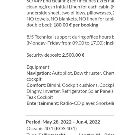
SO 449 End cleaning fee (includes External & interna
cleaning,fresh initial Linen for each cabin (Mattress c
underside sheet, two pillows, pillowcases, 2 single sh
NO towels, NO blankets, NO linen for table conversi
double bed]:
180.00 € per booking
8/5 Technical support during office hours by call and
(Monday-Friday from 09.00 to 17.00):
included in pr
Security deposit:
2,500.00 €
Equipment:
Navigation
: Autopilot, Bow thruster, Chart plotter in
cockpit
Comfort
: Bimini, Cockpit cushions, Cockpit speakers
Dinghy, Inverter, Refrigerator, Solar Panels, Sprayhoo
Teak Cockpit
Entertainment
: Radio-CD player, Snorkeling equip
Period: May 28, 2022 – Jun 4, 2022
Oceanis 40.1 (KOS 40.1)
Type:
Sailing yacht
Length:
41
Price:
3,000.00