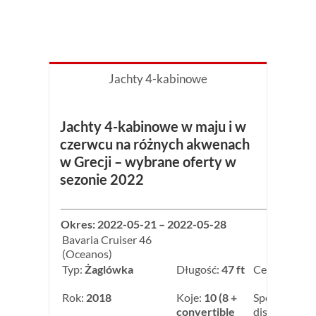
Jachty 4-kabinowe
Jachty 4-kabinowe w maju i w
czerwcu na różnych akwenach
w Grecji – wybrane oferty w
sezonie 2022
Okres: 2022-05-21 – 2022-05-28
Bavaria Cruiser 46
(Oceanos)
Typ:
Żaglówka
Długość:
47 ft
Cena:
3 900,
Rok:
2018
Koje:
10 (8 +
Special week
convertible
discount: -5