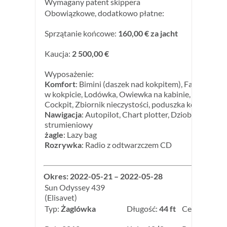
Wymagany patent skippera
Obowiązkowe, dodatkowo płatne:
Sprzątanie końcowe:
160,00 € za jacht
Kaucja:
2 500,00 €
Wyposażenie:
Komfort
: Bimini (daszek nad kokpitem), Falownik, G
w kokpicie, Lodówka, Owiewka na kabinie, Ponton, T
Cockpit, Zbiornik nieczystości, poduszka kokpitu
Nawigacja
: Autopilot, Chart plotter, Dziobowy ster
strumieniowy
żagle
: Lazy bag
Rozrywka
: Radio z odtwarzczem CD
Okres: 2022-05-21 – 2022-05-28
Sun Odyssey 439
(Elisavet)
Typ:
Żaglówka
Długość:
44 ft
Cena:
2 700,