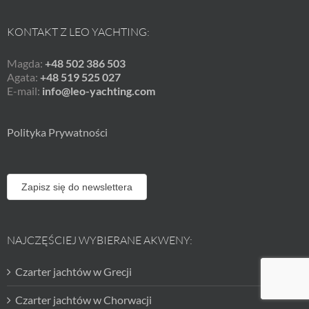
KONTAKT Z LEO YACHTING:
Magda:
+48 502 386 503
Agata:
+48 519 525 027
E-mail:
info@leo-yachting.com
Polityka Prywatności
Zapisz się do newslettera
NAJCZĘŚCIEJ WYBIERANE AKWENY:
Czarter jachtów w Grecji
Czarter jachtów w Chorwacji