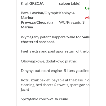
Kraj:
GRECJA
saloon table)
Cena: 1 950,
Baza:
Lavrion/Olympic
Kabiny:
4
Marina-
więcej inform
Preveza/Cleopatra
WC/Prysznic:
3
Marina
Wymagany patent skippera
:valid for Sailing Yachts 
chartered bareboat.
Fuel is extra and paid upon return of the boat.
Obowiązkowe, dodatkowo płatne:
Dinghy+outboard engine+5 liters gasoline:
w cenie
Rozrusznik pakiet (payable at the base in cash) : end
cleaning, bed sheets & towels, spare gaz bottle:
190,0
jacht
Sprzątanie końcowe:
w cenie