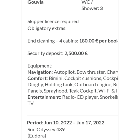
Gouvia
WC /
Shower:
3
Skipper licence required
Obligatory extras:
End cleaning – 4 cabins:
180.00 € per booking
Security deposit:
2,500.00 €
Equipment:
Navigation
: Autopilot, Bow thruster, Chart plotter
Comfort
: Bimini, Cockpit cushions, Cockpit speakers
Dinghy, Holding tank, Outboard engine, Refrigerator,
Panels, Sprayhood, Teak Cockpit, Wi-Fi & Internet
Entertainment
: Radio-CD player, Snorkeling equipm
TV
Period: Jun 10, 2022 – Jun 17, 2022
Sun Odyssey 439
(Eudora)