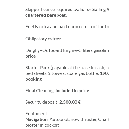
Skipper licence required
:valid for Sailing Yachts if
chartered bareboat.
Fuel is extra and paid upon return of the boat.
Obligatory extras:
Dinghy+Outboard Engine+5 liters gasoline:
included
price
Starter Pack (payable at the base in cash): end cleani
bed sheets & towels, spare gas bottle:
190.00 € per
booking
Final Cleaning:
included in price
Security deposit:
2,500.00 €
Equipment:
Navigation
: Autopilot, Bow thruster, Chart plotter, 
plotter in cockpit