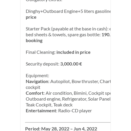
Dinghy+Outboard Engine+5 liters gasoline:
included
price
Starter Pack (payable at the base in cash): end cleani
bed sheets & towels, spare gas bottle:
190.00 € per
booking
Final Cleaning:
included in price
Security deposit:
3,000.00 €
Equipment:
Navigation
: Autopilot, Bow thruster, Chart plotter in
cockpit
Comfort
: Air condition, Bimini, Cockpit speakers, Di
Outboard engine, Refrigerator, Solar Panels, Sprayh
Teak Cockpit, Teak deck
Entertainment
: Radio-CD player
Period: May 28, 2022 – Jun 4, 2022