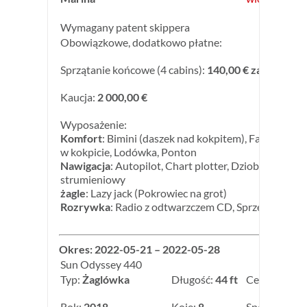
Wymagany patent skippera
Obowiązkowe, dodatkowo płatne:
Sprzątanie końcowe (4 cabins):
140,00 € za jacht
Kaucja:
2 000,00 €
Wyposażenie:
Komfort
: Bimini (daszek nad kokpitem), Falownik, G
w kokpicie, Lodówka, Ponton
Nawigacja
: Autopilot, Chart plotter, Dziobowy ster
strumieniowy
żagle
: Lazy jack (Pokrowiec na grot)
Rozrywka
: Radio z odtwarzczem CD, Sprzęt do nur
Okres: 2022-05-21 – 2022-05-28
Sun Odyssey 440
Typ:
Żaglówka
Długość:
44 ft
Cena:
3 190,
Rok:
2018
Koje:
8
Special week