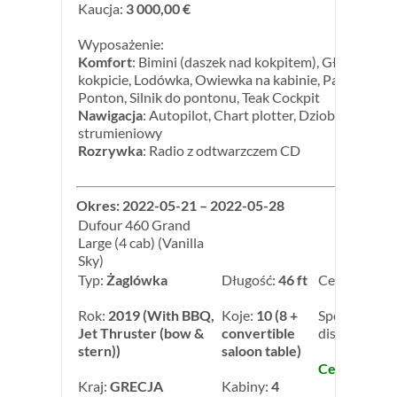
Kaucja:
3 000,00 €
Wyposażenie:
Komfort
: Bimini (daszek nad kokpitem), Głośniki w
kokpicie, Lodówka, Owiewka na kabinie, Panel Słone
Ponton, Silnik do pontonu, Teak Cockpit
Nawigacja
: Autopilot, Chart plotter, Dziobowy ster
strumieniowy
Rozrywka
: Radio z odtwarzczem CD
Okres: 2022-05-21 – 2022-05-28
Dufour 460 Grand
Large (4 cab) (Vanilla
Sky)
Typ:
Żaglówka
Długość:
46 ft
Cena:
4 200,
Rok:
2019 (With BBQ,
Koje:
10 (8 +
Special week
Jet Thruster (bow &
convertible
discount: -5
stern))
saloon table)
Cena: 2 100,
Kraj:
GRECJA
Kabiny:
4