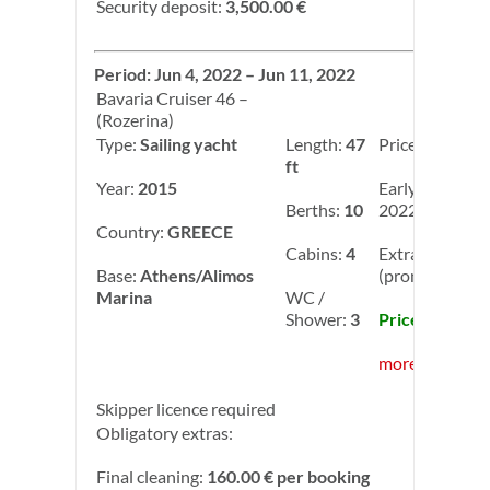
Security deposit:
3,500.00 €
Period: Jun 4, 2022 – Jun 11, 2022
Bavaria Cruiser 46 –
(Rozerina)
Type:
Sailing yacht
Length:
47
Price:
3,795.00
ft
Year:
2015
Early Booking
Berths:
10
2022: -15.00%
Country:
GREECE
Cabins:
4
Extra discoun
Base:
Athens/Alimos
(promo A): -1
Marina
WC /
Shower:
3
Price: 2,903.0
more info
Skipper licence required
Obligatory extras:
Final cleaning:
160.00 € per booking