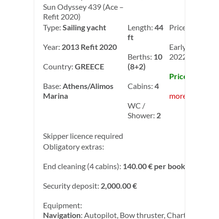
Sun Odyssey 439 (Ace –
Refit 2020)
Type:
Sailing yacht
Length:
44
Price:
2,750.00
ft
Year:
2013 Refit 2020
Early Booking
Berths:
10
2022: -10.00%
Country:
GREECE
(8+2)
Price: 2,475.0
Base:
Athens/Alimos
Cabins:
4
Marina
more info
WC /
Shower:
2
Skipper licence required
Obligatory extras:
End cleaning (4 cabins):
140.00 € per booking
Security deposit:
2,000.00 €
Equipment:
Navigation
: Autopilot, Bow thruster, Chart plotter