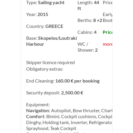
Type:
Sailing yacht
Length:
44
Price:
3,200.00
ft
Year:
2015
Early
Berths:
8 +2
Booking: -10.
Country:
GREECE
Cabins:
4
Price: 2,880.0
Base:
Skopelos/Loutraki
Harbour
WC /
more info
Shower:
2
Skipper licence required
Obligatory extras:
End Cleaning:
160.00 € per booking
Security deposit:
2,500.00 €
Equipment:
Navigation
: Autopilot, Bow thruster, Chart plotter
Comfort
: Bimini, Cockpit cushions, Cockpit speakers
Dinghy, Holding tank, Inverter, Refrigerator, Solar Pa
Sprayhood, Teak Cockpit