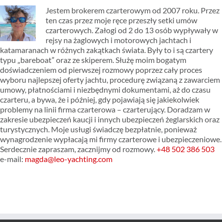
Jestem brokerem czarterowym od 2007 roku. Przez
ten czas przez moje ręce przeszły setki umów
czarterowych. Załogi od 2 do 13 osób wypływały w
rejsy na żaglowych i motorowych jachtach i
katamaranach w różnych zakątkach świata. Były to i są czartery
typu „bareboat” oraz ze skiperem. Służę moim bogatym
doświadczeniem od pierwszej rozmowy poprzez cały proces
wyboru najlepszej oferty jachtu, procedurę związaną z zawarciem
umowy, płatnościami i niezbędnymi dokumentami, aż do czasu
czarteru, a bywa, że i później, gdy pojawiają się jakiekolwiek
problemy na linii firma czarterowa – czarterujący. Doradzam w
zakresie ubezpieczeń kaucji i innych ubezpieczeń żeglarskich oraz
turystycznych. Moje usługi świadczę bezpłatnie, ponieważ
wynagrodzenie wypłacają mi firmy czarterowe i ubezpieczeniowe.
Serdecznie zapraszam, zacznijmy od rozmowy.
+48 502 386 503
e-mail:
magda@leo-yachting.com