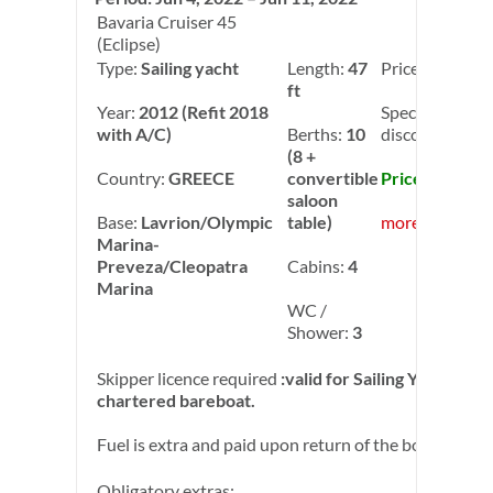
Bavaria Cruiser 45
(Eclipse)
Type:
Sailing yacht
Length:
47
Price:
3,200.00
ft
Year:
2012 (Refit 2018
Special week
with A/C)
Berths:
10
discount: -50
(8 +
Country:
GREECE
convertible
Price: 1,600.0
saloon
Base:
Lavrion/Olympic
table)
more info
Marina-
Preveza/Cleopatra
Cabins:
4
Marina
WC /
Shower:
3
Skipper licence required
:valid for Sailing Yachts if
chartered bareboat.
Fuel is extra and paid upon return of the boat.
Obligatory extras: