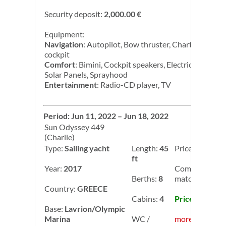
Security deposit:
2,000.00 €
Equipment:
Navigation
: Autopilot, Bow thruster, Chart plotter in
cockpit
Comfort
: Bimini, Cockpit speakers, Electric toilet, He
Solar Panels, Sprayhood
Entertainment
: Radio-CD player, TV
Period: Jun 11, 2022 – Jun 18, 2022
Sun Odyssey 449
(Charlie)
Type:
Sailing yacht
Length:
45
Price:
3,506.00
ft
Year:
2017
Competition
Berths:
8
matching_2: -
Country:
GREECE
Cabins:
4
Price: 2,980.0
Base:
Lavrion/Olympic
Marina
WC /
more info