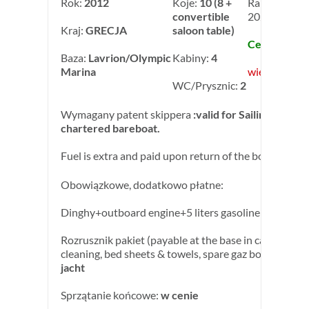
Rok:
2012
Koje:
10 (8 +
Rabat
convertible
2022: -10,0
Kraj:
GRECJA
saloon table)
Cena: 2 430,
Baza:
Lavrion/Olympic
Kabiny:
4
Marina
więcej inform
WC/Prysznic:
2
Wymagany patent skippera
:valid for Sailing Yachts 
chartered bareboat.
Fuel is extra and paid upon return of the boat.
Obowiązkowe, dodatkowo płatne:
Dinghy+outboard engine+5 liters gasoline:
w cenie
Rozrusznik pakiet (payable at the base in cash) : end
cleaning, bed sheets & towels, spare gaz bottle:
190,0
jacht
Sprzątanie końcowe:
w cenie