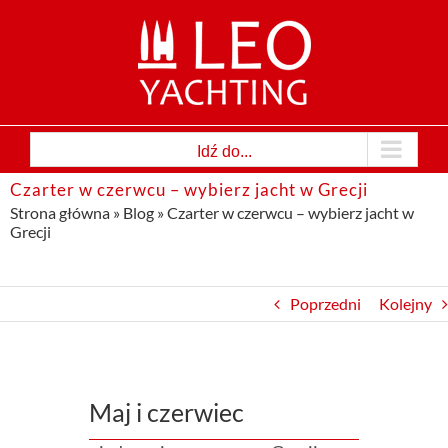
Przejdź
do
zawartości
Idź do...
Czarter w czerwcu – wybierz jacht w Grecji
Strona główna
»
Blog
»
Czarter w czerwcu – wybierz jacht w
Grecji
Poprzedni
Kolejny
Maj i czerwiec