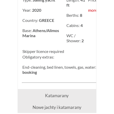
ft
Year:
2020
more info
Berths:
8
Country:
GREECE
Cabins:
4
Base:
Athens/Alimos
Marina
WC /
Shower:
2
Skipper licence required
Obligatory extras:
End-cleaning, bed linen, towels, gas, water:
140.00 € 
booking
Katamarany
Nowe jachty i katamarany