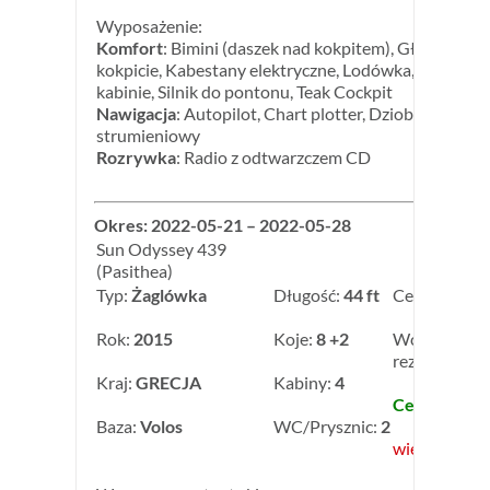
Wyposażenie:
Komfort
: Bimini (daszek nad kokpitem), Głośniki w
kokpicie, Kabestany elektryczne, Lodówka, Owiewka
kabinie, Silnik do pontonu, Teak Cockpit
Nawigacja
: Autopilot, Chart plotter, Dziobowy ster
strumieniowy
Rozrywka
: Radio z odtwarzczem CD
Okres: 2022-05-21 – 2022-05-28
Sun Odyssey 439
(Pasithea)
Typ:
Żaglówka
Długość:
44 ft
Cena:
2 500,
Rok:
2015
Koje:
8 +2
Wczesna
rezerwacja: 
Kraj:
GRECJA
Kabiny:
4
Cena: 2 250,
Baza:
Volos
WC/Prysznic:
2
więcej inform