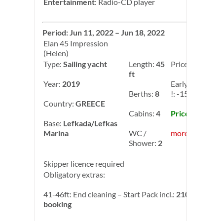
Entertainment
: Radio-CD player
Period: Jun 11, 2022 – Jun 18, 2022
Elan 45 Impression
(Helen)
Type:
Sailing yacht
Length:
45
Price:
3,400.00
ft
Year:
2019
Early Booking
Berths:
8
!: -15.00%
Country:
GREECE
Cabins:
4
Price: 2,890.0
Base:
Lefkada/Lefkas
Marina
WC /
more info
Shower:
2
Skipper licence required
Obligatory extras:
41-46ft: End cleaning – Start Pack incl.:
210.00 € per
booking