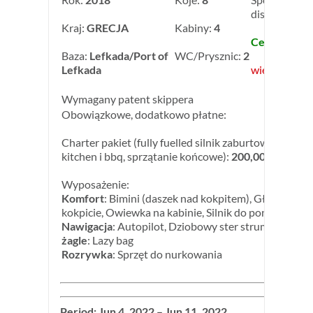
discount: -2
Kraj:
GRECJA
Kabiny:
4
Cena: 2 552,
Baza:
Lefkada/Port of
WC/Prysznic:
2
Lefkada
więcej inform
Wymagany patent skippera
Obowiązkowe, dodatkowo płatne:
Charter pakiet (fully fuelled silnik zaburtowy engine, 
kitchen i bbq, sprzątanie końcowe):
200,00 € za jach
Wyposażenie:
Komfort
: Bimini (daszek nad kokpitem), Głośniki w
kokpicie, Owiewka na kabinie, Silnik do pontonu
Nawigacja
: Autopilot, Dziobowy ster strumieniowy
żagle
: Lazy bag
Rozrywka
: Sprzęt do nurkowania
Period: Jun 4, 2022 – Jun 11, 2022