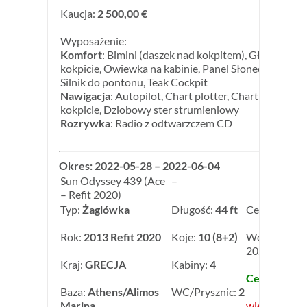
Kaucja:
2 500,00 €
Wyposażenie:
Komfort
: Bimini (daszek nad kokpitem), Głośniki w
kokpicie, Owiewka na kabinie, Panel Słoneczny, Pont
Silnik do pontonu, Teak Cockpit
Nawigacja
: Autopilot, Chart plotter, Chart plotter w
kokpicie, Dziobowy ster strumieniowy
Rozrywka
: Radio z odtwarzczem CD
Okres: 2022-05-28 – 2022-06-04
Sun Odyssey 439 (Ace
–
– Refit 2020)
Typ:
Żaglówka
Długość:
44 ft
Cena:
2 750,
Rok:
2013 Refit 2020
Koje:
10 (8+2)
Wczesna rez
2022: -10,0
Kraj:
GRECJA
Kabiny:
4
Cena: 2 475,
Baza:
Athens/Alimos
WC/Prysznic:
2
Marina
więcej inform