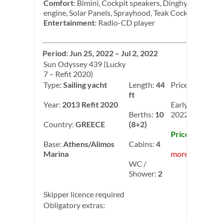
Comfort
: Bimini, Cockpit speakers, Dinghy, Outboar
engine, Solar Panels, Sprayhood, Teak Cockpit
Entertainment
: Radio-CD player
Period: Jun 25, 2022 – Jul 2, 2022
Sun Odyssey 439 (Lucky
7 – Refit 2020)
Type:
Sailing yacht
Length:
44
Price:
2,950.00
ft
Year:
2013 Refit 2020
Early Booking
Berths:
10
2022: -10.00%
Country:
GREECE
(8+2)
Price: 2,655.0
Base:
Athens/Alimos
Cabins:
4
Marina
more info
WC /
Shower:
2
Skipper licence required
Obligatory extras: