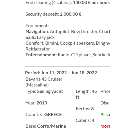
End cleaning (4 cabins):
140.00 € per booking
Security deposit:
2,000.00 €
Equipment:
Navigation
: Autopilot, Bow thruster, Chart plotter
Sails
: Lazy jack
Comfort
: Bimini, Cockpit speakers, Dinghy, Inverter,
Refrigerator
Entertainment
: Radio-CD player, Snorkeling equip
Period: Jun 11, 2022 – Jun 18, 2022
Bavaria 45 Cruiser
(Messalina)
Type:
Sailing yacht
Length:
45
Price:
3,000.00
ft
Year:
2013
Disc C 1.1: -1
Berths:
8
Country:
GREECE
Price: 2,700.0
Cabins:
4
Base:
Corfu/Marina
more info