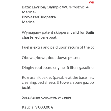
więcej inform
Baza:
Lavrion/Olympic
WC/Prysznic:
4
Marina-
Preveza/Cleopatra
Marina
Wymagany patent skippera
:valid for Sailing Yachts 
chartered bareboat.
Fuel is extra and paid upon return of the boat.
Obowiązkowe, dodatkowo płatne:
Dinghy+outboard engine+5 liters gasoline:
w cenie
Rozrusznik pakiet (payable at the base in cash) : end
cleaning, bed sheets & towels, spare gaz bottle:
190,0
jacht
Sprzątanie końcowe:
w cenie
Kaucja:
3 000,00 €