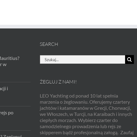
SEARCH
Szukaj
Mauritius?
r w
ŻEGLUJ Z NAMI!
ji i
LEO Yachting od ponad 10 lat spełnia
marzenia o żeglowaniu. Oferujemy czartery
jachtów i katamaranów w Grecji, Chorwacji,
rejs po
we Włoszech, w Turcji, na Karaibach i innych
ciepłych morzach. Wybierz czarter do
samodzielnego prowadzenia lub rejs ze
skipperem bądź profesjonalną załogą. Zaufaj
a? Zaplanuj