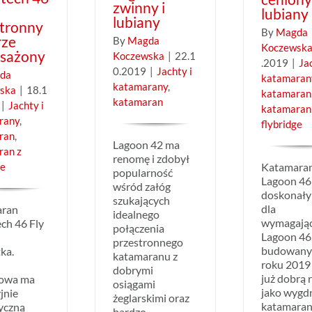
zwinny i
lubiany
lubiany
stronny
By
Magda
rze
By
Magda
Koczewsk
sażony
Koczewska
|
22.1
.2019
|
Ja
0.2019
|
Jachty i
da
katamaran
katamarany
,
ska
|
18.1
katamaran
katamaran
|
Jachty i
katamaran
rany
,
flybridge
ran
,
Lagoon 42 ma
ran z
renomę i zdobył
Katamara
ge
popularność
Lagoon 46
wśród załóg
doskonały
szukających
dla
aran
idealnego
wymagają
ch 46 Fly
połączenia
Lagoon 46
a
przestronnego
budowany
ka.
katamaranu z
roku 2019
dobrymi
już dobrą
rowa ma
osiągami
jako wygd
jnie
żeglarskimi oraz
katamaran
yczną
bardzo