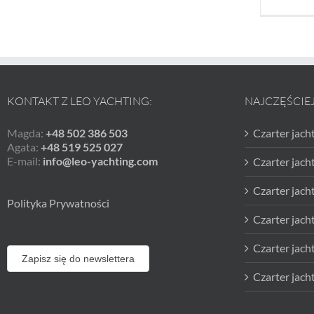
KONTAKT Z LEO YACHTING:
NAJCZĘŚCIE
Magda:
+48 502 386 503
Czarter jach
Agata:
+48 519 525 027
E-mail:
info@leo-yachting.com
Czarter jac
Czarter jach
Polityka Prywatności
Czarter jach
Czarter jach
Zapisz się do newslettera
Czarter jach