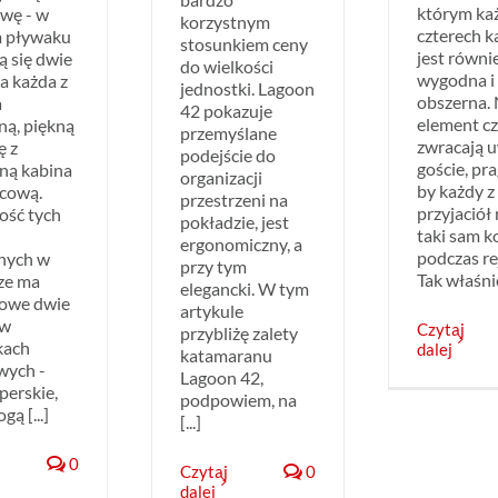
którym ka
wę - w
korzystnym
czterech k
 pływaku
stosunkiem ceny
jest równi
ą się dwie
do wielkości
wygodna i
 a każda z
jednostki. Lagoon
obszerna. 
a
42 pokazuje
element c
ną, piękną
przemyślane
zwracają 
ę z
podejście do
goście, pr
lną kabina
organizacji
by każdy z
icową.
przestrzeni na
przyjaciół
ość tych
pokładzie, jest
taki sam k
ergonomiczny, a
podczas re
nych w
przy tym
Tak właśnie 
rze ma
elegancki. W tym
owe dwie
artykule
 w
Czytaj
przybliżę zalety
kach
dalej
katamaranu
wych -
Lagoon 42,
iperskie,
podpowiem, na
gą [...]
[...]
0
Czytaj
0
dalej