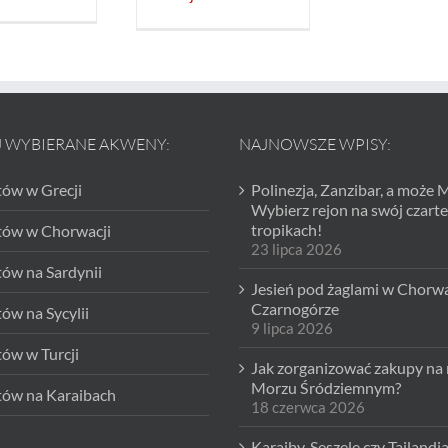
J WYBIERANE AKWENY:
NAJNOWSZE WPISY:
tów w Grecji
Polinezja, Zanzibar, a może 
Wybierz rejon na swój czarte
tropikach!
htów w Chorwacji
23 lipca 2026
tów na Sardynii
Jesień pod żaglami w Chorwac
Czarnogórze
tów na Sycylii
9 lipca 2026
tów w Turcji
Jak zorganizować zakupy na 
Morzu Śródziemnym?
tów na Karaibach
18 czerwca 2026
Karaiby, Seszele czy Tajlandi