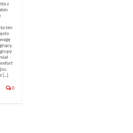
żda z
abin
e
Na ten
zęsto
uwagę
agnący,
 grupy
 miał
omfort
jsu.
[...]
0