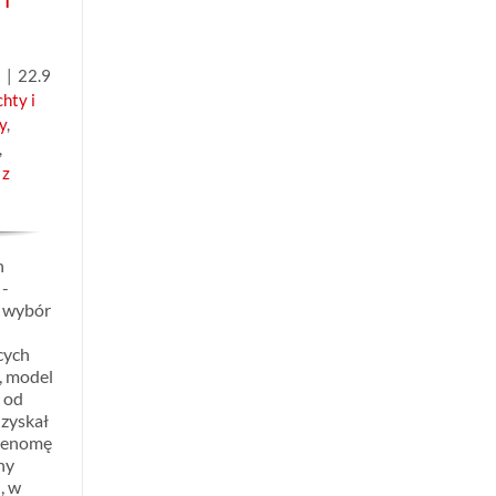
a
|
22.9
chty i
y
,
,
 z
n
 -
 wybór
cych
, model
 od
 zyskał
 renomę
ny
, w