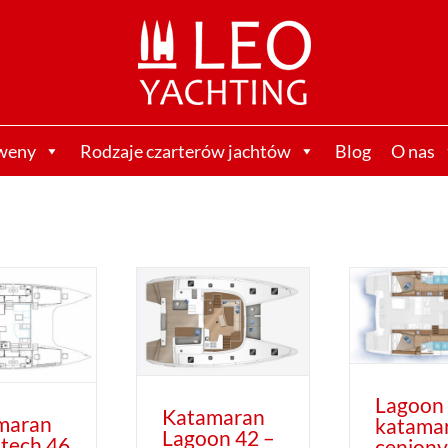
weny
Rodzaje czarterów jachtów
Blog
O nas
Lagoon 46 –
katamaran
Katamaran
ceniony i lubiany
Lagoon 42 –
Jachty i
zwinny i lubiany
katamarany
Jachty i
katamaran
katamarany
katamaran z
katamaran
Lagoon 
Katamaran
flybridge
maran
katama
Lagoon 42 –
tech 46
ceniony