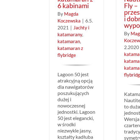
6 kabinami
Fly –
prze
By
Magda
i dob
Koczewska
|
6.5.
wypo
2021
|
Jachty i
By
Mag
katamarany
,
Koczew
katamaran
,
2.2020
katamaran z
katama
flybridge
katama
katama
Lagoon 50 jest
flybrid
atrakcyjną opcją
dla nawigatorów
poszukujących
Katam
dużej i
Nautite
nowoczesnej
to duż
jednostki. Lagoon
jednost
50 jest elegancki,
Wersja
w środki
czarte
niezwykle jasny,
tradycy
kształty kadłuba
symetr