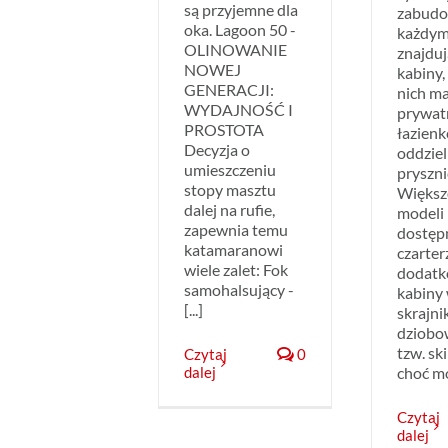
są przyjemne dla
zabudo
oka. Lagoon 50 -
każdym
OLINOWANIE
znajduj
NOWEJ
kabiny,
GENERACJI:
nich m
WYDAJNOŚĆ I
prywat
PROSTOTA
łazienk
Decyzja o
oddzie
umieszczeniu
pryszn
stopy masztu
Większ
dalej na rufie,
modeli
zapewnia temu
dostęp
katamaranowi
czarte
wiele zalet: Fok
dodatk
samohalsujący -
kabiny
[...]
skrajni
dziobo
tzw. sk
Czytaj
0
dalej
choć mo
Czytaj
dalej