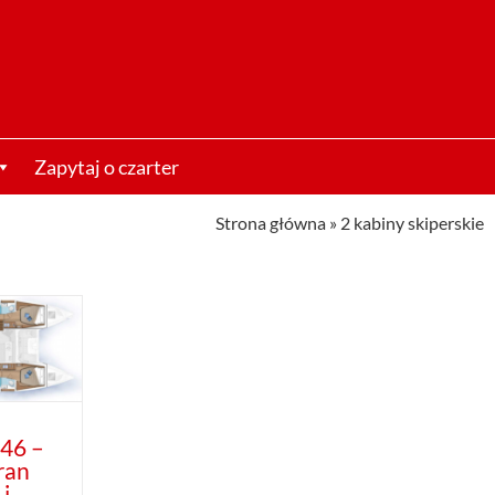
Zapytaj o czarter
Strona główna
»
2 kabiny skiperskie
46 –
ran
 i