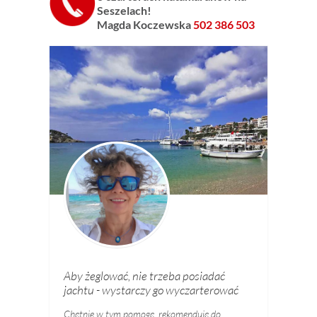
Seszelach!
Magda Koczewska
502 386 503
Aby żeglować, nie trzeba posiadać
jachtu - wystarczy go wyczarterować
Chętnie w tym pomogę, rekomenduję do