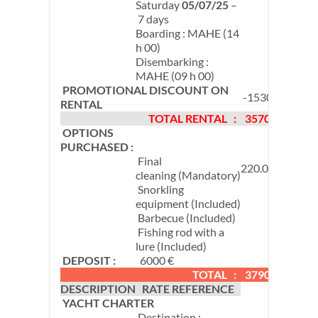
Saturday
05/07/25
–
7 days
Boarding : MAHE (14
h 00)
Disembarking :
MAHE (09 h 00)
PROMOTIONAL DISCOUNT ON
-1530 €
RENTAL
TOTAL RENTAL :
3570 €
OPTIONS
PURCHASED :
Final
220.00 €
cleaning (Mandatory)
Snorkling
equipment (Included)
Barbecue (Included)
Fishing rod with a
lure (Included)
DEPOSIT :
6000 €
TOTAL :
3790 €
DESCRIPTION
RATE REFERENCE
YACHT CHARTER
Destination :