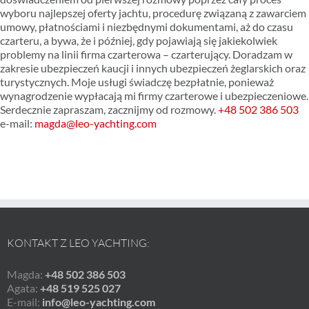
wyboru najlepszej oferty jachtu, procedurę związaną z zawarciem
umowy, płatnościami i niezbędnymi dokumentami, aż do czasu
czarteru, a bywa, że i później, gdy pojawiają się jakiekolwiek
problemy na linii firma czarterowa – czarterujący. Doradzam w
zakresie ubezpieczeń kaucji i innych ubezpieczeń żeglarskich oraz
turystycznych. Moje usługi świadczę bezpłatnie, ponieważ
wynagrodzenie wypłacają mi firmy czarterowe i ubezpieczeniowe.
Serdecznie zapraszam, zacznijmy od rozmowy.
+48 502 386 503
e-mail:
magda@leo-yachting.com
KONTAKT Z LEO YACHTING:
Magda:
+48 502 386 503
Agata:
+48 519 525 027
E-mail:
info@leo-yachting.com