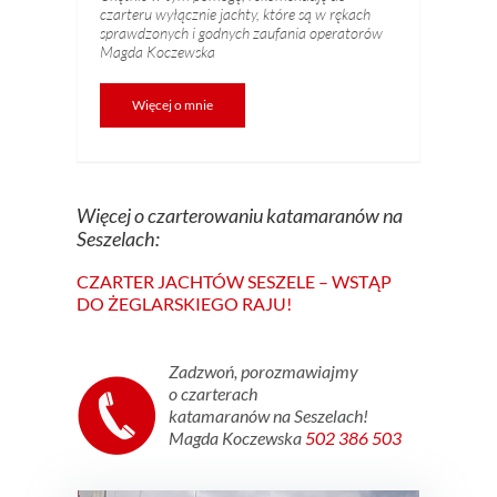
czarteru wyłącznie jachty, które są w rękach
sprawdzonych i godnych zaufania operatorów
Magda Koczewska
Więcej o mnie
Więcej o czarterowaniu katamaranów na
Seszelach:
CZARTER JACHTÓW SESZELE – WSTĄP
DO ŻEGLARSKIEGO RAJU!
Zadzwoń, porozmawiajmy
o czarterach
katamaranów na Seszelach!
Magda Koczewska
502 386 503