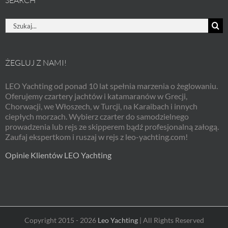
SEARCH
Szukaj
ŻEGLUJ Z NAMI!
LEO Yachting od ponad 10 lat spełnia marzenia o żeglowaniu.
Oferujemy czartery jachtów i katamaranów w Grecji,
Chorwacji, we Włoszech, w Turcji, na Karaibach i innych
ciepłych morzach. Wybierz czarter do samodzielnego
prowadzenia lub rejs ze skipperem bądź profesjonalną załogą.
Zaufaj ekspertkom i ruszaj w rejs z leo-yachting.com!
Opinie Klientów LEO Yachting
Copyright 2015 - 2026
Leo Yachting
| All Rights Reserved