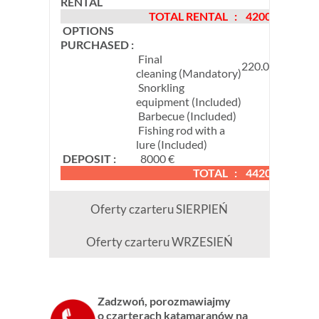
RENTAL
TOTAL RENTAL :
4200 €
OPTIONS
PURCHASED :
Final
220.00 €
cleaning (Mandatory)
Snorkling
equipment (Included)
Barbecue (Included)
Fishing rod with a
lure (Included)
DEPOSIT :
8000 €
TOTAL :
4420 €
Oferty czarteru SIERPIEŃ
Oferty czarteru WRZESIEŃ
Zadzwoń, porozmawiajmy
o czarterach katamaranów na