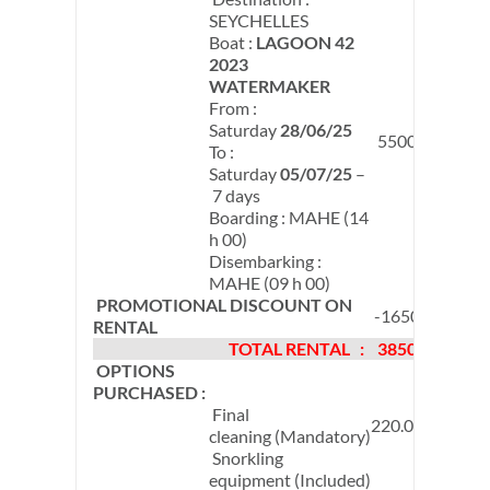
SEYCHELLES
Boat :
LAGOON 42
2023
WATERMAKER
From :
Saturday
28/06/25
5500 €
To :
Saturday
05/07/25
–
7 days
Boarding : MAHE (14
h 00)
Disembarking :
MAHE (09 h 00)
PROMOTIONAL DISCOUNT ON
-1650 €
RENTAL
TOTAL RENTAL :
3850 €
OPTIONS
PURCHASED :
Final
220.00 €
cleaning (Mandatory)
Snorkling
equipment (Included)