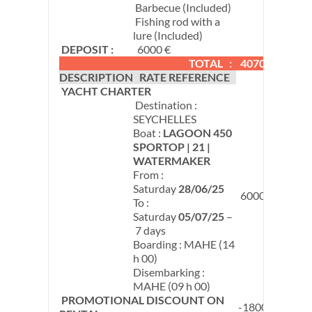
Barbecue (Included)
Fishing rod with a
lure (Included)
DEPOSIT :
6000 €
TOTAL :
4070 €
DESCRIPTION
RATE REFERENCE
YACHT CHARTER
Destination :
SEYCHELLES
Boat :
LAGOON 450
SPORTOP | 21 |
WATERMAKER
From :
Saturday
28/06/25
6000 €
To :
Saturday
05/07/25
–
7 days
Boarding : MAHE (14
h 00)
Disembarking :
MAHE (09 h 00)
PROMOTIONAL DISCOUNT ON
-1800 €