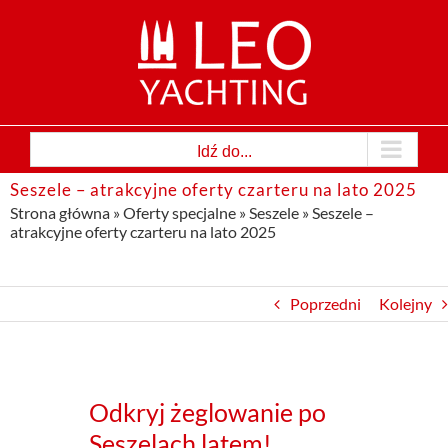
Przejdź
do
zawartości
Idź do...
Seszele – atrakcyjne oferty czarteru na lato 2025
Strona główna
»
Oferty specjalne
»
Seszele
»
Seszele –
atrakcyjne oferty czarteru na lato 2025
Poprzedni
Kolejny
Odkryj żeglowanie po
Seszelach latem!