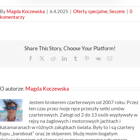
By
Magda Koczewska
|
6.4.2025
|
Oferty specjalne
,
Seszele
|
0
komentarzy
Share This Story, Choose Your Platform!
Facebook
X
Reddit
LinkedIn
Tumblr
Pinterest
Vk
Email
O autorze:
Magda Koczewska
Jestem brokerem czarterowym od 2007 roku. Przez
ten czas przez moje ręce przeszły setki umów
czarterowych. Załogi od 2 do 13 osób wypływały w
rejsy na żaglowych i motorowych jachtach i
katamaranach w różnych zakątkach świata. Były to i są czartery
typu „bareboat” oraz ze skiperem. Służę moim bogatym
doświadczeniem od pierwszej rozmowy poprzez cały proces