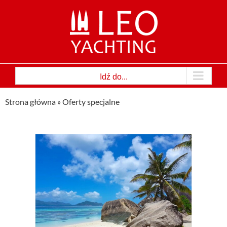
Przejdź
do
zawartości
Idź do...
Strona główna
»
Oferty specjalne
ty