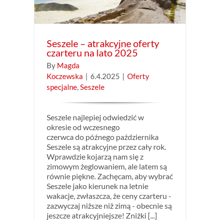
Seszele – atrakcyjne oferty
czarteru na lato 2025
By
Magda
Koczewska
|
6.4.2025
|
Oferty
specjalne
,
Seszele
Seszele najlepiej odwiedzić w
okresie od wczesnego
czerwca do późnego października
Seszele są atrakcyjne przez cały rok.
Wprawdzie kojarzą nam się z
zimowym żeglowaniem, ale latem są
równie piękne. Zachęcam, aby wybrać
Seszele jako kierunek na letnie
wakacje, zwłaszcza, że ceny czarteru -
zazwyczaj niższe niż zimą - obecnie są
jeszcze atrakcyjniejsze! Zniżki [...]