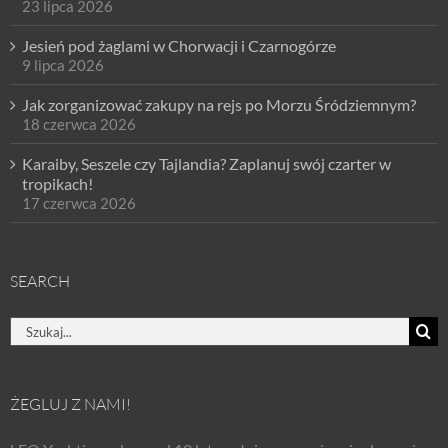
23 lipca 2026
Jesień pod żaglami w Chorwacji i Czarnogórze
9 lipca 2026
Jak zorganizować zakupy na rejs po Morzu Śródziemnym?
18 czerwca 2026
Karaiby, Seszele czy Tajlandia? Zaplanuj swój czarter w
tropikach!
17 czerwca 2026
SEARCH
Szukaj
ŻEGLUJ Z NAMI!