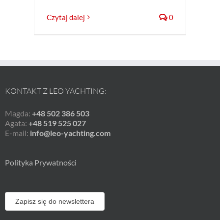
Czytaj dalej
0
KONTAKT Z LEO YACHTING:
Magda:
+48 502 386 503
Agata:
+48 519 525 027
E-mail:
info@leo-yachting.com
Polityka Prywatności
Zapisz się do newslettera