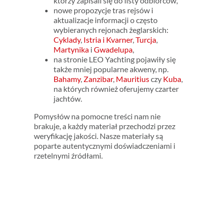
którzy zapisali się do listy odbiorców,
nowe propozycje tras rejsów i
aktualizacje informacji o często
wybieranych rejonach żeglarskich:
Cyklady
,
Istria i Kvarner
,
Turcja
,
Martynika
i
Gwadelupa
,
na stronie LEO Yachting pojawiły się
także mniej popularne akweny, np.
Bahamy
,
Zanzibar
,
Mauritius
czy
Kuba
,
na których również oferujemy czarter
jachtów.
Pomysłów na pomocne treści nam nie
brakuje, a każdy materiał przechodzi przez
weryfikację jakości. Nasze materiały są
poparte autentycznymi doświadczeniami i
rzetelnymi źródłami.