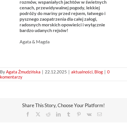
rozmów, wspaniałych jachtów w świetnych
cenach, przewidywalnej pogody, lekkiej
podróży do mariny przed rejsem, łatwego i
pysznego zaopatrzenia dla całej załogi,
radosnych morskich opowieści i wyłącznie
bardzo udanych rejsów!
Agata & Magda
By
Agata Żmudzińska
|
22.12.2025
|
aktualności
,
Blog
|
0
komentarzy
Share This Story, Choose Your Platform!
Facebook
X
Reddit
LinkedIn
Tumblr
Pinterest
Vk
Email