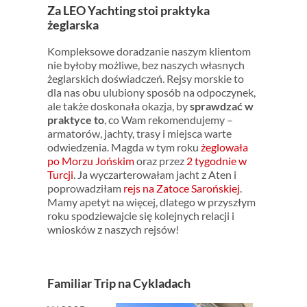
Za LEO Yachting stoi praktyka
żeglarska
Kompleksowe doradzanie naszym klientom
nie byłoby możliwe, bez naszych własnych
żeglarskich doświadczeń. Rejsy morskie to
dla nas obu ulubiony sposób na odpoczynek,
ale także doskonała okazja, by
sprawdzać w
praktyce to
, co Wam rekomendujemy –
armatorów, jachty, trasy i miejsca warte
odwiedzenia. Magda w tym roku
żeglowała
po Morzu Jońskim
oraz przez
2 tygodnie w
Turcji
. Ja wyczarterowałam jacht z Aten i
poprowadziłam
rejs na Zatoce Sarońskiej
.
Mamy apetyt na więcej, dlatego w przyszłym
roku spodziewajcie się kolejnych relacji i
wniosków z naszych rejsów!
Familiar Trip na Cykladach