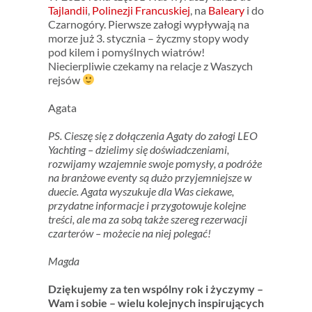
Tajlandii
,
Polinezji Francuskiej
, na
Baleary
i do
Czarnogóry. Pierwsze załogi wypływają na
morze już 3. stycznia – życzmy stopy wody
pod kilem i pomyślnych wiatrów!
Niecierpliwie czekamy na relacje z Waszych
rejsów
Agata
PS. Cieszę się z dołączenia Agaty do załogi LEO
Yachting – dzielimy się doświadczeniami,
rozwijamy wzajemnie swoje pomysły, a podróże
na branżowe eventy są dużo przyjemniejsze w
duecie. Agata wyszukuje dla Was ciekawe,
przydatne informacje i przygotowuje kolejne
treści, ale ma za sobą także szereg rezerwacji
czarterów – możecie na niej polegać!
Magda
Dziękujemy za ten wspólny rok i życzymy –
Wam i sobie – wielu kolejnych inspirujących