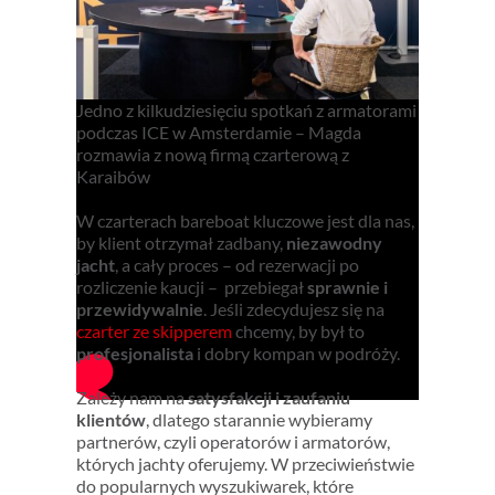
Jedno z kilkudziesięciu spotkań z armatorami
podczas ICE w Amsterdamie – Magda
rozmawia z nową firmą czarterową z
Karaibów
W czarterach bareboat kluczowe jest dla nas,
by klient otrzymał zadbany,
niezawodny
jacht
, a cały proces – od rezerwacji po
rozliczenie kaucji – przebiegał
sprawnie i
przewidywalnie
. Jeśli zdecydujesz się na
czarter ze skipperem
chcemy, by był to
profesjonalista
i dobry kompan w podróży.
Zależy nam na
satysfakcji i zaufaniu
klientów
, dlatego starannie wybieramy
partnerów, czyli operatorów i armatorów,
których jachty oferujemy. W przeciwieństwie
do popularnych wyszukiwarek, które