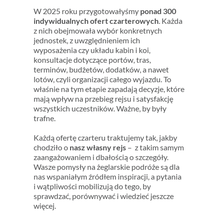
W 2025 roku przygotowałyśmy
ponad 300
indywidualnych ofert czarterowych
. Każda
z nich obejmowała wybór konkretnych
jednostek, z uwzględnieniem ich
wyposażenia czy układu kabin i koi,
konsultacje dotyczące portów, tras,
terminów, budżetów, dodatków, a nawet
lotów, czyli organizacji całego wyjazdu. To
właśnie na tym etapie zapadają decyzje, które
mają wpływ na przebieg rejsu i satysfakcję
wszystkich uczestników. Ważne, by były
trafne.
Każdą ofertę czarteru traktujemy tak, jakby
chodziło o
nasz własny rejs
– z takim samym
zaangażowaniem i dbałością o szczegóły.
Wasze pomysły na żeglarskie podróże są dla
nas wspaniałym źródłem inspiracji, a pytania
i wątpliwości mobilizują do tego, by
sprawdzać, porównywać i wiedzieć jeszcze
więcej.