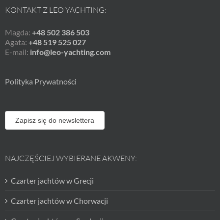
KONTAKT Z LEO YACHTING:
Magda:
+48 502 386 503
Agata:
+48 519 525 027
E-mail:
info@leo-yachting.com
Polityka Prywatności
Zapisz się do newslettera
NAJCZĘŚCIEJ WYBIERANE AKWENY:
Czarter jachtów w Grecji
Czarter jachtów w Chorwacji