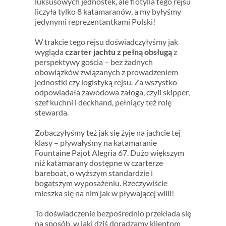
luksusowych jednostek, ale flotylla tego rejsu
liczyła tylko 8 katamaranów, a my byłyśmy
jedynymi reprezentantkami Polski!
W trakcie tego rejsu doświadczyłyśmy jak
wygląda
czarter jachtu z pełną obsługą
z
perspektywy gościa – bez żadnych
obowiązków związanych z prowadzeniem
jednostki czy logistyką rejsu. Za wszystko
odpowiadała zawodowa załoga, czyli skipper,
szef kuchni i deckhand, pełniący też rolę
stewarda.
Zobaczyłyśmy też jak się żyje na jachcie tej
klasy – pływałyśmy na katamaranie
Fountaine Pajot Alegria 67. Dużo większym
niż katamarany dostępne w czarterze
bareboat, o wyższym standardzie i
bogatszym wyposażeniu. Rzeczywiście
mieszka się na nim jak w pływającej willi!
To doświadczenie bezpośrednio przekłada się
na sposób, w jaki dziś doradzamy klientom