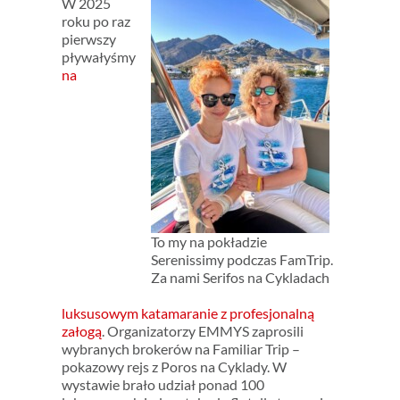
W 2025
roku po raz
pierwszy
pływałyśmy
na
To my na pokładzie
Serenissimy podczas FamTrip.
Za nami Serifos na Cykladach
luksusowym katamaranie z profesjonalną
załogą
. Organizatorzy EMMYS zaprosili
wybranych brokerów na Familiar Trip –
pokazowy rejs z Poros na Cyklady. W
wystawie brało udział ponad 100