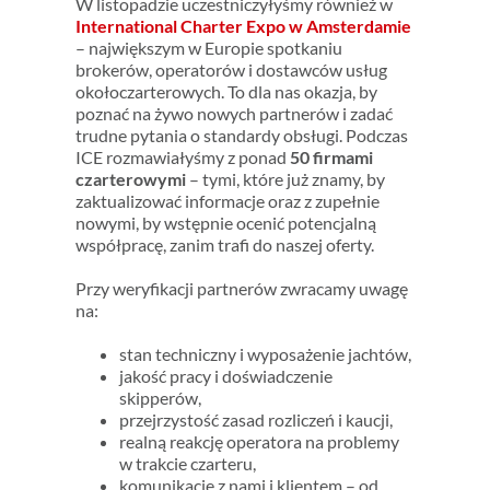
W listopadzie uczestniczyłyśmy również w
International Charter Expo w Amsterdamie
– największym w Europie spotkaniu
brokerów, operatorów i dostawców usług
okołoczarterowych. To dla nas okazja, by
poznać na żywo nowych partnerów i zadać
trudne pytania o standardy obsługi. Podczas
ICE rozmawiałyśmy z ponad
50 firmami
czarterowymi
– tymi, które już znamy, by
zaktualizować informacje oraz z zupełnie
nowymi, by wstępnie ocenić potencjalną
współpracę, zanim trafi do naszej oferty.
Przy weryfikacji partnerów zwracamy uwagę
na:
stan techniczny i wyposażenie jachtów,
jakość pracy i doświadczenie
skipperów,
przejrzystość zasad rozliczeń i kaucji,
realną reakcję operatora na problemy
w trakcie czarteru,
komunikację z nami i klientem – od