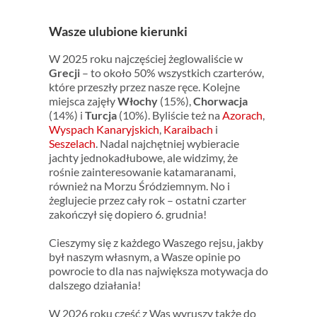
Wasze ulubione kierunki
W 2025 roku najczęściej żeglowaliście w
Grecji
– to około 50% wszystkich czarterów,
które przeszły przez nasze ręce. Kolejne
miejsca zajęły
Włochy
(15%),
Chorwacja
(14%) i
Turcja
(10%). Byliście też na
Azorach
,
Wyspach Kanaryjskich
,
Karaibach
i
Seszelach
. Nadal najchętniej wybieracie
jachty jednokadłubowe, ale widzimy, że
rośnie zainteresowanie katamaranami,
również na Morzu Śródziemnym. No i
żeglujecie przez cały rok – ostatni czarter
zakończył się dopiero 6. grudnia!
Cieszymy się z każdego Waszego rejsu, jakby
był naszym własnym, a Wasze opinie po
powrocie to dla nas największa motywacja do
dalszego działania!
W 2026 roku część z Was wyruszy także do