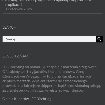
tropikach!
17 czerwca 2026
SEARCH
Szukaj
ŻEGLUJ Z NAMI!
LEO Yachting od ponad 10 lat spełnia marzenia o żeglowaniu.
Oferujemy czartery jachtów i katamaranów w Grecji,
Chorwacji, we Włoszech, w Turcji, na Karaibach i innych
ciepłych morzach. Wybierz czarter do samodzielnego
prowadzenia lub rejs ze skipperem bądź profesjonalną załogą.
Zaufaj ekspertkom i ruszaj w rejs z leo-yachting.com!
Opinie Klientów LEO Yachting