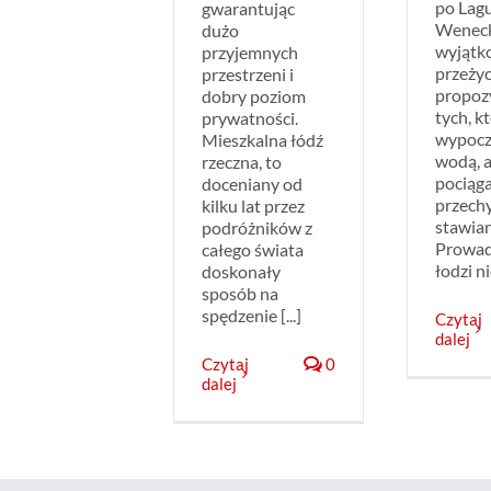
po Lag
gwarantując
Weneck
dużo
wyjątk
przyjemnych
przeżyc
przestrzeni i
propozy
dobry poziom
tych, k
prywatności.
wypocz
Mieszkalna łódź
wodą, a
rzeczna, to
pociągaj
doceniany od
przechy
kilku lat przez
stawian
podróżników z
Prowad
całego świata
łodzi nie
doskonały
sposób na
spędzenie [...]
Czytaj
dalej
Czytaj
0
dalej