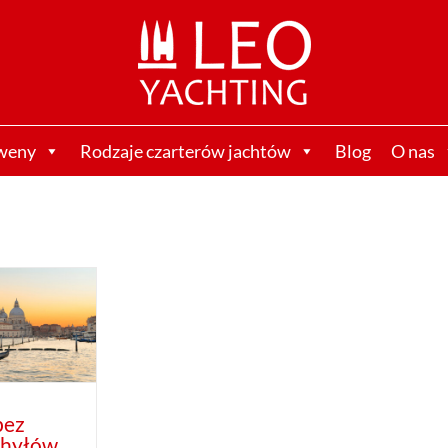
weny
Rodzaje czarterów jachtów
Blog
O nas
bez
chyłów