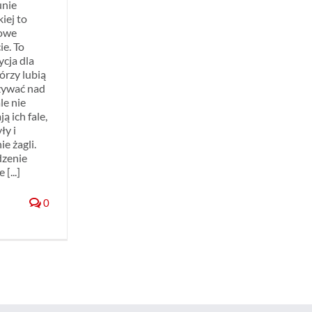
unie
iej to
owe
ie. To
cja dla
tórzy lubią
ywać nad
le nie
ą ich fale,
ły i
ie żagli.
zenie
 [...]
0