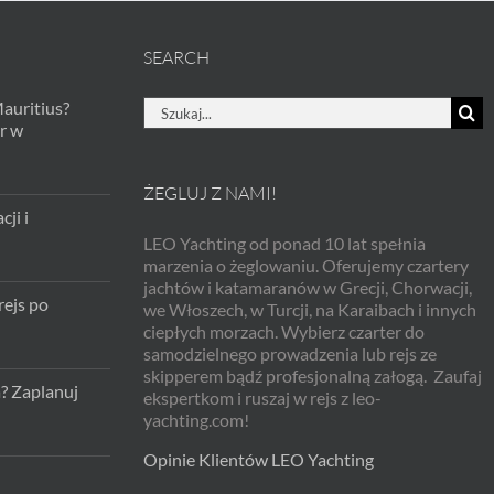
SEARCH
Szukaj
Mauritius?
r w
ŻEGLUJ Z NAMI!
ji i
LEO Yachting od ponad 10 lat spełnia
marzenia o żeglowaniu. Oferujemy czartery
jachtów i katamaranów w Grecji, Chorwacji,
rejs po
we Włoszech, w Turcji, na Karaibach i innych
ciepłych morzach. Wybierz czarter do
samodzielnego prowadzenia lub rejs ze
skipperem bądź profesjonalną załogą. Zaufaj
a? Zaplanuj
ekspertkom i ruszaj w rejs z leo-
yachting.com!
Opinie Klientów LEO Yachting