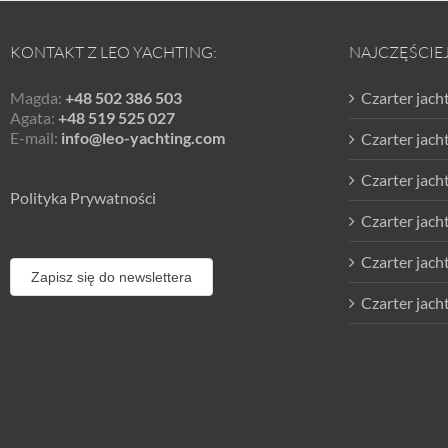
KONTAKT Z LEO YACHTING:
NAJCZĘŚCIE
Magda:
+48 502 386 503
Czarter jach
Agata:
+48 519 525 027
E-mail:
info@leo-yachting.com
Czarter jac
Czarter jach
Polityka Prywatności
Czarter jach
Czarter jach
Zapisz się do newslettera
Czarter jach