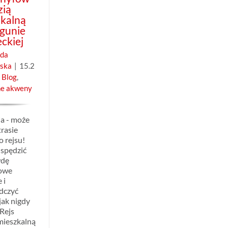
zią
zkalną
gunie
ckiej
da
ska
|
15.2
Blog
,
ne akweny
a - może
trasie
 rejsu!
 spędzić
wdę
owe
 i
dczyć
jak nigdy
Rejs
mieszkalną