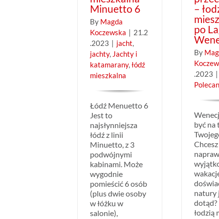
Minuetto 6
– łod
mies
By
Magda
po La
Koczewska
|
21.2
Wene
.2023
|
jacht
,
By
Mag
jachty
,
Jachty i
Koczew
katamarany
,
łódź
.2023
|
mieszkalna
Poleca
Łódź Menuetto 6
Wenecj
Jest to
być na 
najsłynniejsza
Twojego
łódź z linii
Chcesz
Minuetto, z 3
napra
podwójnymi
wyjątk
kabinami. Może
wakacje
wygodnie
doświa
pomieścić 6 osób
natury 
(plus dwie osoby
dotąd? 
w łóżku w
łodzią 
salonie),