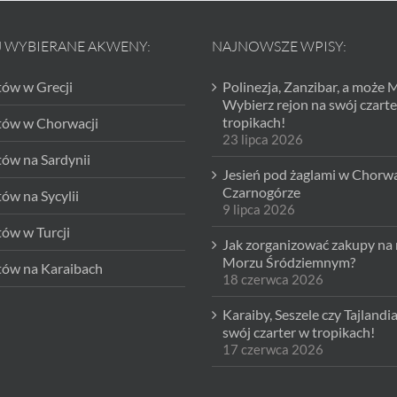
J WYBIERANE AKWENY:
NAJNOWSZE WPISY:
tów w Grecji
Polinezja, Zanzibar, a może 
Wybierz rejon na swój czarte
tropikach!
htów w Chorwacji
23 lipca 2026
tów na Sardynii
Jesień pod żaglami w Chorwac
Czarnogórze
tów na Sycylii
9 lipca 2026
tów w Turcji
Jak zorganizować zakupy na 
Morzu Śródziemnym?
tów na Karaibach
18 czerwca 2026
Karaiby, Seszele czy Tajlandi
swój czarter w tropikach!
17 czerwca 2026