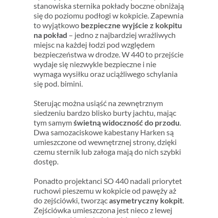
stanowiska sternika pokłady boczne obniżają
się do poziomu podłogi w kokpicie. Zapewnia
to wyjątkowo
bezpieczne wyjście z kokpitu
na pokład
– jedno z najbardziej wrażliwych
miejsc na każdej łodzi pod względem
bezpieczeństwa w drodze. W 440 to przejście
wydaje się niezwykle bezpieczne i nie
wymaga wysiłku oraz uciążliwego schylania
się pod. bimini.
Sterując można usiąść na zewnętrznym
siedzeniu bardzo blisko burty jachtu, mając
tym samym
świetną widoczność do przodu
.
Dwa samozaciskowe kabestany Harken są
umieszczone od wewnętrznej strony, dzięki
czemu sternik lub załoga mają do nich szybki
dostęp.
Ponadto projektanci SO 440 nadali priorytet
ruchowi pieszemu w kokpicie od pawęży aż
do zejściówki, tworząc
asymetryczny kokpit
.
Zejściówka umieszczona jest nieco z lewej