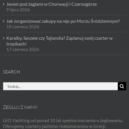
Jesień pod żaglami w Chorwacji i Czarnogórze
9 lipca 2026
Jak zorganizować zakupy na rejs po Morzu Śródziemnym?
18 czerwca 2026
Karaiby, Seszele czy Tajlandia? Zaplanuj swój czarter w
tropikach!
17 czerwca 2026
SEARCH
Szukaj
ŻEGLUJ Z NAMI!
LEO Yachting od ponad 10 lat spełnia marzenia o żeglowaniu.
Oferujemy czartery jachtów i katamaranów w Grecji,