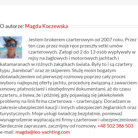
O autorze:
Magda Koczewska
Jestem brokerem czarterowym od 2007 roku. Przez
ten czas przez moje ręce przeszły setki umów
czarterowych. Załogi od 2 do 13 osób wypływały w
rejsy na żaglowych i motorowych jachtach i
katamaranach w różnych zakątkach świata. Były to i są czartery
typu „bareboat” oraz ze skiperem. Służę moim bogatym
doświadczeniem od pierwszej rozmowy poprzez cały proces
wyboru najlepszej oferty jachtu, procedurę związaną z zawarciem
umowy, płatnościami i niezbędnymi dokumentami, aż do czasu
czarteru, a bywa, że i później, gdy pojawiają się jakiekolwiek
problemy na linii firma czarterowa – czarterujący. Doradzam w
zakresie ubezpieczeń kaucji i innych ubezpieczeń żeglarskich oraz
turystycznych. Moje usługi świadczę bezpłatnie, ponieważ
wynagrodzenie wypłacają mi firmy czarterowe i ubezpieczeniowe.
Serdecznie zapraszam, zacznijmy od rozmowy.
+48 502 386 503
e-mail:
magda@leo-yachting.com