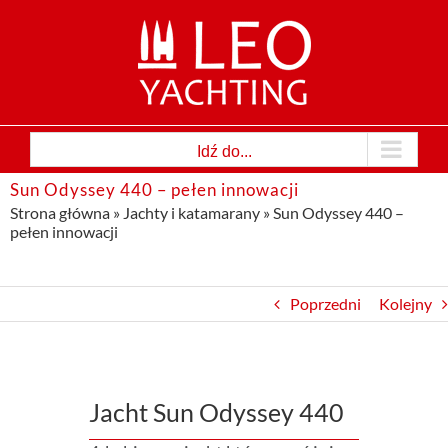
Przejdź
do
zawartości
Idź do...
Sun Odyssey 440 – pełen innowacji
Strona główna
»
Jachty i katamarany
»
Sun Odyssey 440 –
pełen innowacji
Poprzedni
Kolejny
Jacht Sun Odyssey 440