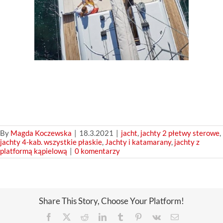
By
Magda Koczewska
|
18.3.2021
|
jacht
,
jachty 2 płetwy sterowe
,
jachty 4-kab. wszystkie płaskie
,
Jachty i katamarany
,
jachty z
platformą kąpielową
|
0 komentarzy
Share This Story, Choose Your Platform!
Facebook
X
Reddit
LinkedIn
Tumblr
Pinterest
Vk
Email