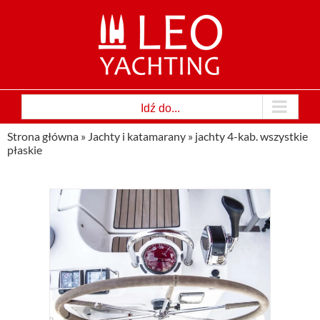
Przejdź
do
zawartości
Idź do...
Strona główna
»
Jachty i katamarany
»
jachty 4-kab. wszystkie
płaskie
le
!
terowa
Jachty
iperską