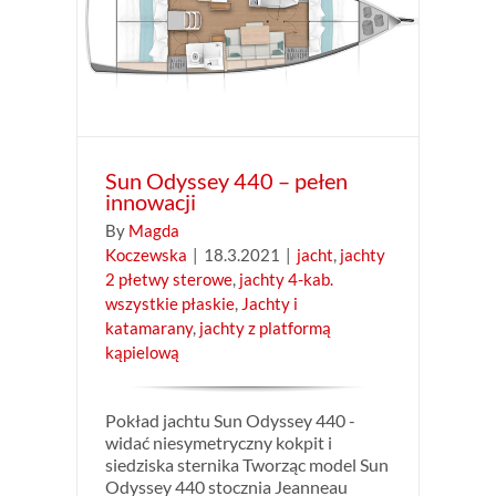
jachty
ty i
rmą
Sun Odyssey 440 – pełen
innowacji
By
Magda
Koczewska
|
18.3.2021
|
jacht
,
jachty
2 płetwy sterowe
,
jachty 4-kab.
wszystkie płaskie
,
Jachty i
katamarany
,
jachty z platformą
kąpielową
Pokład jachtu Sun Odyssey 440 -
widać niesymetryczny kokpit i
siedziska sternika Tworząc model Sun
Odyssey 440 stocznia Jeanneau