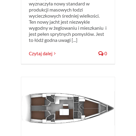
wyznaczyła nowy standard w
produkcji masowych łodzi
wycieczkowych średniej wielkości.
Ten nowy jacht jest niezwykle
wygodny w żeglowaniu i mieszkaniu i
jest pełen sprytnych pomysłów. Jest
to łódź godna uwagi [...]
Czytaj dalej
0
arny
jachty
ty i
rmą