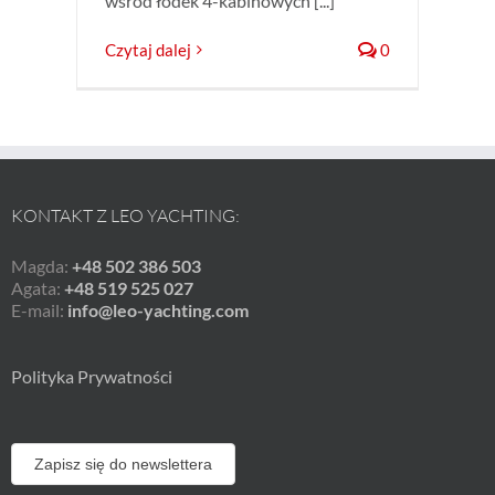
wśród łódek 4-kabinowych [...]
Czytaj dalej
0
KONTAKT Z LEO YACHTING:
Magda:
+48 502 386 503
Agata:
+48 519 525 027
E-mail:
info@leo-yachting.com
Polityka Prywatności
Zapisz się do newslettera