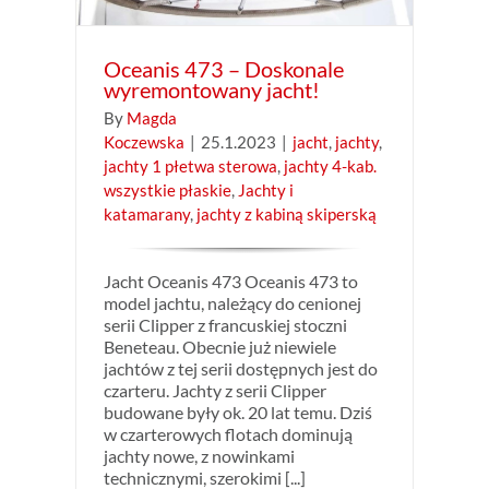
Oceanis 473 – Doskonale
wyremontowany jacht!
By
Magda
Koczewska
|
25.1.2023
|
jacht
,
jachty
,
jachty 1 płetwa sterowa
,
jachty 4-kab.
wszystkie płaskie
,
Jachty i
katamarany
,
jachty z kabiną skiperską
Jacht Oceanis 473 Oceanis 473 to
model jachtu, należący do cenionej
serii Clipper z francuskiej stoczni
Beneteau. Obecnie już niewiele
jachtów z tej serii dostępnych jest do
czarteru. Jachty z serii Clipper
budowane były ok. 20 lat temu. Dziś
w czarterowych flotach dominują
jachty nowe, z nowinkami
technicznymi, szerokimi [...]