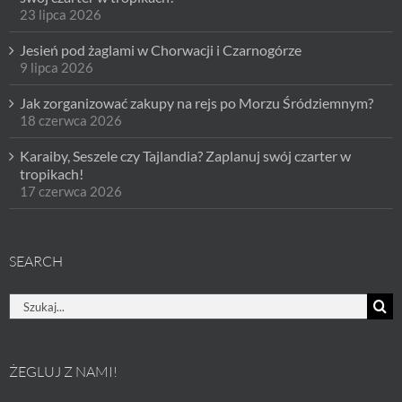
23 lipca 2026
Jesień pod żaglami w Chorwacji i Czarnogórze
9 lipca 2026
Jak zorganizować zakupy na rejs po Morzu Śródziemnym?
18 czerwca 2026
Karaiby, Seszele czy Tajlandia? Zaplanuj swój czarter w
tropikach!
17 czerwca 2026
SEARCH
Szukaj
ŻEGLUJ Z NAMI!