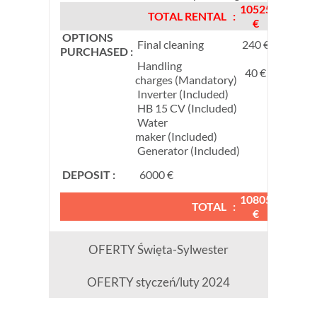
10525
TOTAL RENTAL :
€
OPTIONS
Final cleaning
240 €
PURCHASED :
Handling
40 €
charges (Mandatory)
Inverter (Included)
HB 15 CV (Included)
Water
maker (Included)
Generator (Included)
DEPOSIT :
6000 €
€
10805
TOTAL :
€
OFERTY Święta-Sylwester
OFERTY styczeń/luty 2024