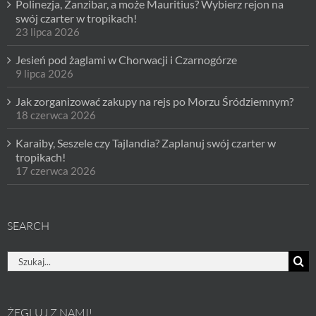
Polinezja, Zanzibar, a może Mauritius? Wybierz rejon na
swój czarter w tropikach!
23 lipca 2026
Jesień pod żaglami w Chorwacji i Czarnogórze
9 lipca 2026
Jak zorganizować zakupy na rejs po Morzu Śródziemnym?
18 czerwca 2026
Karaiby, Seszele czy Tajlandia? Zaplanuj swój czarter w
tropikach!
17 czerwca 2026
SEARCH
Szukaj
ŻEGLUJ Z NAMI!