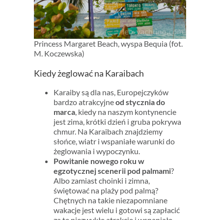
Princess Margaret Beach, wyspa Bequia (fot.
M. Koczewska)
Kiedy żeglować na Karaibach
Karaiby są dla nas, Europejczyków
bardzo atrakcyjne
od stycznia do
marca
, kiedy na naszym kontynencie
jest zima, krótki dzień i gruba pokrywa
chmur. Na Karaibach znajdziemy
słońce, wiatr i wspaniałe warunki do
żeglowania i wypoczynku.
Powitanie nowego roku w
egzotycznej scenerii pod palmami
?
Albo zamiast choinki i zimna,
świętować na plaży pod palmą?
Chętnych na takie niezapomniane
wakacje jest wielu i gotowi są zapłacić
za te niezwykłe atrakcje i wspaniałe