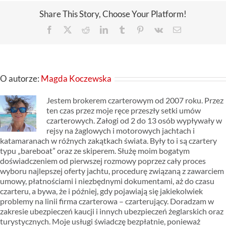
Share This Story, Choose Your Platform!
Facebook
X
Reddit
LinkedIn
Tumblr
Pinterest
Vk
Email
O autorze:
Magda Koczewska
Jestem brokerem czarterowym od 2007 roku. Przez
ten czas przez moje ręce przeszły setki umów
czarterowych. Załogi od 2 do 13 osób wypływały w
rejsy na żaglowych i motorowych jachtach i
katamaranach w różnych zakątkach świata. Były to i są czartery
typu „bareboat” oraz ze skiperem. Służę moim bogatym
doświadczeniem od pierwszej rozmowy poprzez cały proces
wyboru najlepszej oferty jachtu, procedurę związaną z zawarciem
umowy, płatnościami i niezbędnymi dokumentami, aż do czasu
czarteru, a bywa, że i później, gdy pojawiają się jakiekolwiek
problemy na linii firma czarterowa – czarterujący. Doradzam w
zakresie ubezpieczeń kaucji i innych ubezpieczeń żeglarskich oraz
turystycznych. Moje usługi świadczę bezpłatnie, ponieważ