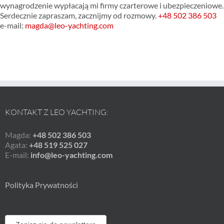
wynagrodzenie wypłacają mi firmy czarterowe i ubezpieczeniowe.
Serdecznie zapraszam, zacznijmy od rozmowy.
+48 502 386 503
e-mail:
magda@leo-yachting.com
KONTAKT Z LEO YACHTING:
Magda:
+48 502 386 503
Agata:
+48 519 525 027
E-mail:
info@leo-yachting.com
Polityka Prywatności