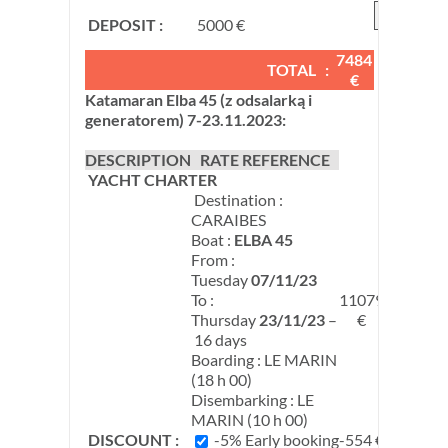
DEPOSIT :
5000 €
€
7484
TOTAL :
€
Katamaran Elba 45 (z odsalarką i
generatorem) 7-23.11.2023:
DESCRIPTION
RATE REFERENCE
YACHT CHARTER
Destination :
CARAIBES
Boat :
ELBA 45
From :
Tuesday
07/11/23
To :
11079
Thursday
23/11/23
–
€
16 days
Boarding : LE MARIN
(18 h 00)
Disembarking : LE
MARIN (10 h 00)
DISCOUNT :
-5% Early booking
-554 €