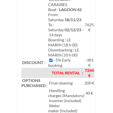
CARAIBES
Boat :
LAGOON 42
From :
Saturday
18/11/23
To :
7625
Saturday
02/12/23
–
€
14 days
Boarding : LE
MARIN (18 h 00)
Disembarking : LE
MARIN (10 h 00)
-5% Early
-381
DISCOUNT :
€
booking
7244
TOTAL RENTAL :
€
OPTIONS
Final cleaning
200 €
PURCHASED :
Handling
40 €
charges (Mandatory)
Inverter (Included)
Water
maker (Included)