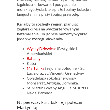
kąpiele, snorkowanie i podglądanie
morskiego życia, białe plaże i palmy, kolacje z
langustami na plaży i bujną przyrodę.
Karaiby to rozległy region, planując
żeglarski rejs na wyczarterowanym
katamaranie lub jachcie możemy wybrać
jeden w szeregu akwenów
Wyspy Dziewicze
(Brytyjskie i
Amerykańskie)
Bahamy
Kuba
Martynika
i rejon na południe – St.
Lucia oraz St. Vincent i Grenadyny
Gwadelupa i okoliczne wyspy
Monserrat, Antigua, Dominika..
St. Martin i wyspy Anguilla, St. Kitts i
Navis, Barbuda…
Na pierwszy karaibski rejs polecam
Martynikę