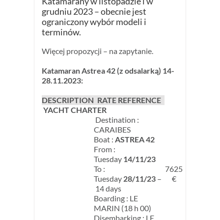
Katamarany w listopadzie i w
grudniu 2023 – obecnie jest
ograniczony wybór modeli i
terminów.
Więcej propozycji – na zapytanie.
Katamaran Astrea 42 (z odsalarką) 14-
28.11.2023:
DESCRIPTION
RATE REFERENCE
YACHT CHARTER
Destination :
CARAIBES
Boat :
ASTREA 42
From :
Tuesday
14/11/23
To :
7625
Tuesday
28/11/23
–
€
14 days
Boarding : LE
MARIN (18 h 00)
Disembarking : LE