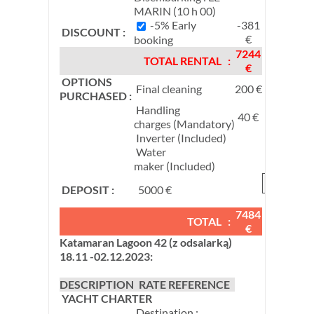
MARIN (10 h 00)
-5% Early
-381
DISCOUNT :
€
booking
7244
TOTAL RENTAL :
€
OPTIONS
Final cleaning
200 €
PURCHASED :
Handling
40 €
charges (Mandatory)
Inverter (Included)
Water
maker (Included)
DEPOSIT :
5000 €
€
7484
TOTAL :
€
Katamaran Lagoon 42 (z odsalarką)
18.11 -02.12.2023:
DESCRIPTION
RATE REFERENCE
YACHT CHARTER
Destination :