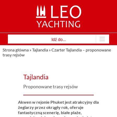
Przejdź
do
zawartości
Idź do...
Strona główna
»
Tajlandia
»
Czarter Tajlandia – proponowane
trasy rejsów
Tajlandia
Proponowane trasy rejsów
Akwen w rejonie Phuket jest atrakcyjny dla
żeglarzy przez okrągły rok, oferuje
fantastyczną scenerię, białe plaże,