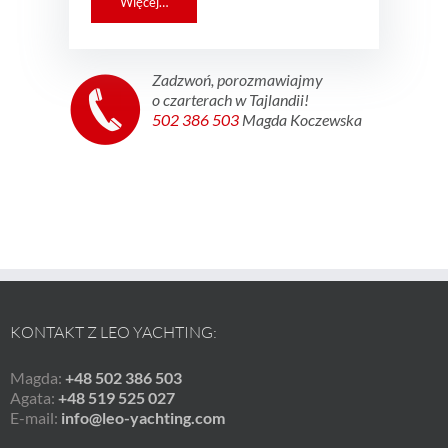
Więcej…
Zadzwoń, porozmawiajmy
o czarterach w Tajlandii!
502 386 503
Magda Koczewska
KONTAKT Z LEO YACHTING:
Magda:
+48 502 386 503
Agata:
+48 519 525 027
E-mail:
info@leo-yachting.com