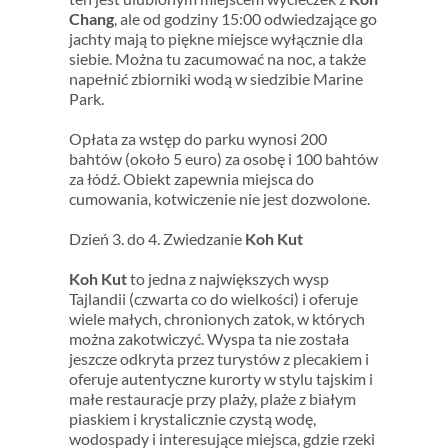
Chang
, ale od godziny 15:00 odwiedzające go
jachty mają to piękne miejsce wyłącznie dla
siebie. Można tu zacumować na noc, a także
napełnić zbiorniki wodą w siedzibie Marine
Park.
Opłata za wstęp do parku wynosi 200
bahtów (około 5 euro) za osobę i 100 bahtów
za łódź. Obiekt zapewnia miejsca do
cumowania, kotwiczenie nie jest dozwolone.
Dzień 3. do 4. Zwiedzanie
Koh Kut
Koh Kut
to jedna z największych wysp
Tajlandii (czwarta co do wielkości) i oferuje
wiele małych, chronionych zatok, w których
można zakotwiczyć. Wyspa ta nie została
jeszcze odkryta przez turystów z plecakiem i
oferuje autentyczne kurorty w stylu tajskim i
małe restauracje przy plaży, plaże z białym
piaskiem i krystalicznie czystą wodę,
wodospady i interesujące miejsca, gdzie rzeki