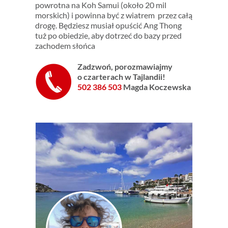
powrotna na Koh Samui (około 20 mil
morskich) i powinna być z wiatrem przez całą
drogę. Będziesz musiał opuścić Ang Thong
tuż po obiedzie, aby dotrzeć do bazy przed
zachodem słońca
Zadzwoń, p
orozmawiajmy
o czarterach
w Tajlandii!
502 386 503
Magda Koczewska