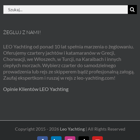
Szukaj
ŻEGLUJ Z NAMI!
LEO Yachting od ponad 10 lat spełnia marzenia o żeglowaniu.
Oferujemy czartery jachtów i katamaranów w Grecji,
Chorwacji, we Włoszech, w Turcji, na Karaibach i innych
ciepłych morzach. Wybierz czarter do samodzielnego
prowadzenia lub rejs ze skipperem bądź profesjonalną załogą.
Zaufaj ekspertkom i ruszaj w rejs z leo-yachting.com!
Opinie Klientów LEO Yachting
Copyright 2015 - 2026
Leo Yachting
| All Rights Reserved