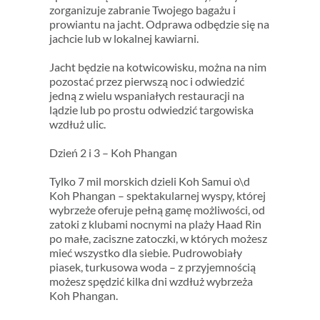
zorganizuje zabranie Twojego bagażu i
prowiantu na jacht. Odprawa odbędzie się na
jachcie lub w lokalnej kawiarni.
Jacht będzie na kotwicowisku, można na nim
pozostać przez pierwszą noc i odwiedzić
jedną z wielu wspaniałych restauracji na
lądzie lub po prostu odwiedzić targowiska
wzdłuż ulic.
Dzień 2 i 3 – Koh Phangan
Tylko 7 mil morskich dzieli Koh Samui o\d
Koh Phangan – spektakularnej wyspy, której
wybrzeże oferuje pełną gamę możliwości, od
zatoki z klubami nocnymi na plaży Haad Rin
po małe, zaciszne zatoczki, w których możesz
mieć wszystko dla siebie. Pudrowobiały
piasek, turkusowa woda – z przyjemnością
możesz spędzić kilka dni wzdłuż wybrzeża
Koh Phangan.