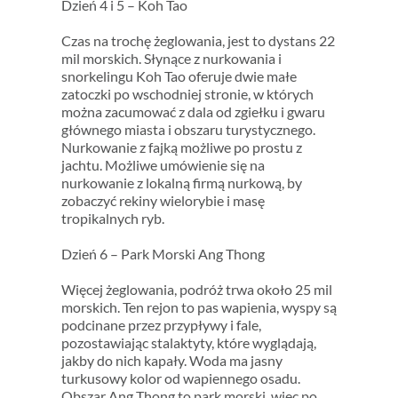
Dzień 4 i 5 – Koh Tao
Czas na trochę żeglowania, jest to dystans 22
mil morskich. Słynące z nurkowania i
snorkelingu Koh Tao oferuje dwie małe
zatoczki po wschodniej stronie, w których
można zacumować z dala od zgiełku i gwaru
głównego miasta i obszaru turystycznego.
Nurkowanie z fajką możliwe po prostu z
jachtu. Możliwe umówienie się na
nurkowanie z lokalną firmą nurkową, by
zobaczyć rekiny wielorybie i masę
tropikalnych ryb.
Dzień 6 – Park Morski Ang Thong
Więcej żeglowania, podróż trwa około 25 mil
morskich. Ten rejon to pas wapienia, wyspy są
podcinane przez przypływy i fale,
pozostawiając stalaktyty, które wyglądają,
jakby do nich kapały. Woda ma jasny
turkusowy kolor od wapiennego osadu.
Obszar Ang Thong to park morski, więc po