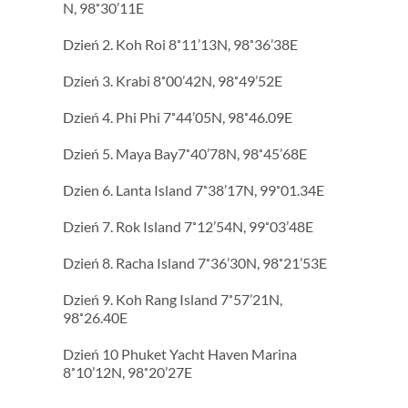
N, 98˚30’11E
Dzień 2. Koh Roi 8˚11’13N, 98˚36’38E
Dzień 3. Krabi 8˚00’42N, 98˚49’52E
Dzień 4. Phi Phi 7˚44’05N, 98˚46.09E
Dzień 5. Maya Bay7˚40’78N, 98˚45’68E
Dzien 6. Lanta Island 7˚38’17N, 99˚01.34E
Dzień 7. Rok Island 7˚12’54N, 99˚03’48E
Dzień 8. Racha Island 7˚36’30N, 98˚21’53E
Dzień 9. Koh Rang Island 7˚57’21N,
98˚26.40E
Dzień 10 Phuket Yacht Haven Marina
8˚10’12N, 98˚20’27E