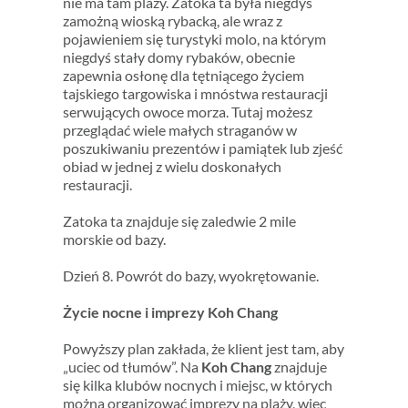
nie ma tam plaży. Zatoka ta była niegdyś
zamożną wioską rybacką, ale wraz z
pojawieniem się turystyki molo, na którym
niegdyś stały domy rybaków, obecnie
zapewnia osłonę dla tętniącego życiem
tajskiego targowiska i mnóstwa restauracji
serwujących owoce morza. Tutaj możesz
przeglądać wiele małych straganów w
poszukiwaniu prezentów i pamiątek lub zjeść
obiad w jednej z wielu doskonałych
restauracji.
Zatoka ta znajduje się zaledwie 2 mile
morskie od bazy.
Dzień 8. Powrót do bazy, wyokrętowanie.
Życie nocne i imprezy Koh Chang
Powyższy plan zakłada, że klient jest tam, aby
„uciec od tłumów”. Na
Koh Chang
znajduje
się kilka klubów nocnych i miejsc, w których
można organizować imprezy na plaży, więc