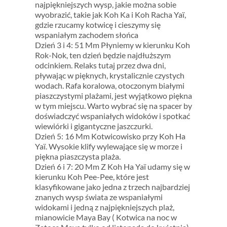
najpiękniejszych wysp, jakie można sobie
wyobrazić, takie jak Koh Ka i Koh Racha Yaï,
gdzie rzucamy kotwicę i cieszymy się
wspaniałym zachodem słońca
Dzień 3 i 4: 51 Mm Płyniemy w kierunku Koh
Rok-Nok, ten dzień będzie najdłuższym
odcinkiem. Relaks tutaj przez dwa dni,
pływając w pięknych, krystalicznie czystych
wodach. Rafa koralowa, otoczonym białymi
piaszczystymi plażami, jest wyjątkowo piękna
w tym miejscu. Warto wybrać się na spacer by
doświadczyć wspaniałych widoków i spotkać
wiewiórki i gigantyczne jaszczurki.
Dzień 5: 16 Mm Kotwicowisko przy Koh Ha
Yaï. Wysokie klify wylewające się w morze i
piękna piaszczysta plaża.
Dzień 6 i 7: 20 Mm Z Koh Ha Yaï udamy się w
kierunku Koh Pee-Pee, które jest
klasyfikowane jako jedna z trzech najbardziej
znanych wysp świata ze wspaniałymi
widokami i jedną z najpiękniejszych plaż,
mianowicie Maya Bay ( Kotwica na noc w