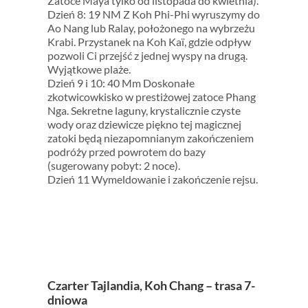
Zatoce Maya tylko od listopada do kwietnia).
Dzień 8: 19 NM Z Koh Phi-Phi wyruszymy do
Ao Nang lub Ralay, położonego na wybrzeżu
Krabi. Przystanek na Koh Kaï, gdzie odpływ
pozwoli Ci przejść z jednej wyspy na drugą.
Wyjątkowe plaże.
Dzień 9 i 10: 40 Mm Doskonałe
zkotwicowkisko w prestiżowej zatoce Phang
Nga. Sekretne laguny, krystalicznie czyste
wody oraz dziewicze piękno tej magicznej
zatoki będą niezapomnianym zakończeniem
podróży przed powrotem do bazy
(sugerowany pobyt: 2 noce).
Dzień 11 Wymeldowanie i zakończenie rejsu.
Czarter Tajlandia, Koh Chang – trasa 7-
dniowa