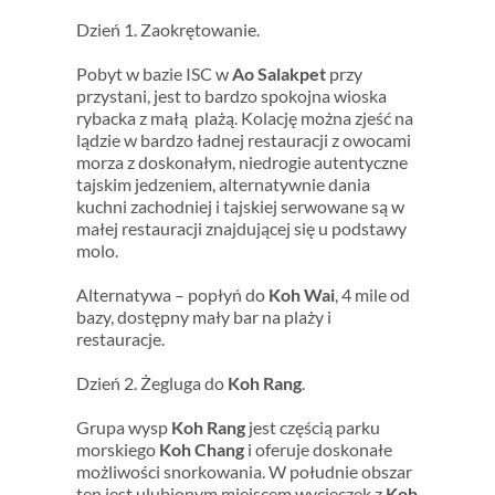
Dzień 1. Zaokrętowanie.
Pobyt w bazie ISC w
Ao Salakpet
przy
przystani, jest to bardzo spokojna wioska
rybacka z małą plażą. Kolację można zjeść na
lądzie w bardzo ładnej restauracji z owocami
morza z doskonałym, niedrogie autentyczne
tajskim jedzeniem, alternatywnie dania
kuchni zachodniej i tajskiej serwowane są w
małej restauracji znajdującej się u podstawy
molo.
Alternatywa – popłyń do
Koh Wai
, 4 mile od
bazy, dostępny mały bar na plaży i
restauracje.
Dzień 2. Żegluga do
Koh Rang
.
Grupa wysp
Koh Rang
jest częścią parku
morskiego
Koh Chang
i oferuje doskonałe
możliwości snorkowania. W południe obszar
ten jest ulubionym miejscem wycieczek z
Koh