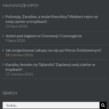
NAJNOWSZE WPISY:
Polinezja, Zanzibar, a może Mauritius? Wybierz rejon na
swój czarter w tropikach!
23 lipca 2026
Jesień pod żaglami w Chorwacji i Czarnogórze
9 lipca 2026
Jak zorganizować zakupy na rejs po Morzu Śródziemnym?
18 czerwca 2026
Karaiby, Seszele czy Tajlandia? Zaplanuj swój czarter w
tropikach!
17 czerwca 2026
SEARCH
Szukaj