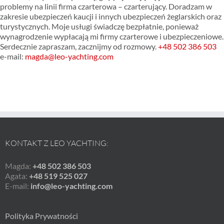
problemy na linii firma czarterowa – czarterujący. Doradzam w
zakresie ubezpieczeń kaucji i innych ubezpieczeń żeglarskich oraz
turystycznych. Moje usługi świadczę bezpłatnie, ponieważ
wynagrodzenie wypłacają mi firmy czarterowe i ubezpieczeniowe.
Serdecznie zapraszam, zacznijmy od rozmowy.
+48 502 386 503
e-mail:
magda@leo-yachting.com
KONTAKT Z LEO YACHTING:
Magda:
+48 502 386 503
Agata:
+48 519 525 027
E-mail:
info@leo-yachting.com
Polityka Prywatności