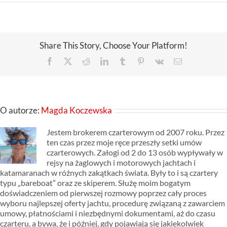
Share This Story, Choose Your Platform!
Facebook
X
Reddit
LinkedIn
Tumblr
Pinterest
Vk
Email
O autorze:
Magda Koczewska
Jestem brokerem czarterowym od 2007 roku. Przez
ten czas przez moje ręce przeszły setki umów
czarterowych. Załogi od 2 do 13 osób wypływały w
rejsy na żaglowych i motorowych jachtach i
katamaranach w różnych zakątkach świata. Były to i są czartery
typu „bareboat” oraz ze skiperem. Służę moim bogatym
doświadczeniem od pierwszej rozmowy poprzez cały proces
wyboru najlepszej oferty jachtu, procedurę związaną z zawarciem
umowy, płatnościami i niezbędnymi dokumentami, aż do czasu
czarteru, a bywa, że i później, gdy pojawiają się jakiekolwiek