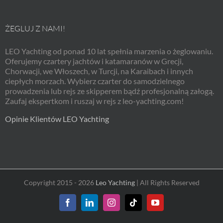
ŻEGLUJ Z NAMI!
LEO Yachting od ponad 10 lat spełnia marzenia o żeglowaniu.
Oferujemy czartery jachtów i katamaranów w Grecji,
Chorwacji, we Włoszech, w Turcji, na Karaibach i innych
ciepłych morzach. Wybierz czarter do samodzielnego
prowadzenia lub rejs ze skipperem bądź profesjonalną załogą.
Zaufaj ekspertkom i ruszaj w rejs z leo-yachting.com!
Opinie Klientów LEO Yachting
Copyright 2015 - 2026
Leo Yachting
| All Rights Reserved
Facebook
LinkedIn
Instagram
Tiktok
YouTube