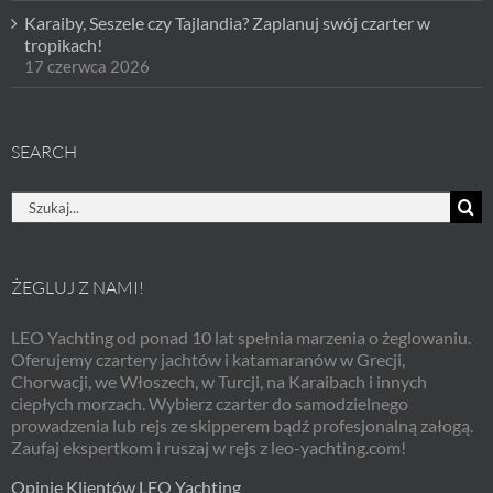
Karaiby, Seszele czy Tajlandia? Zaplanuj swój czarter w
tropikach!
17 czerwca 2026
SEARCH
Szukaj
ŻEGLUJ Z NAMI!
LEO Yachting od ponad 10 lat spełnia marzenia o żeglowaniu.
Oferujemy czartery jachtów i katamaranów w Grecji,
Chorwacji, we Włoszech, w Turcji, na Karaibach i innych
ciepłych morzach. Wybierz czarter do samodzielnego
prowadzenia lub rejs ze skipperem bądź profesjonalną załogą.
Zaufaj ekspertkom i ruszaj w rejs z leo-yachting.com!
Opinie Klientów LEO Yachting