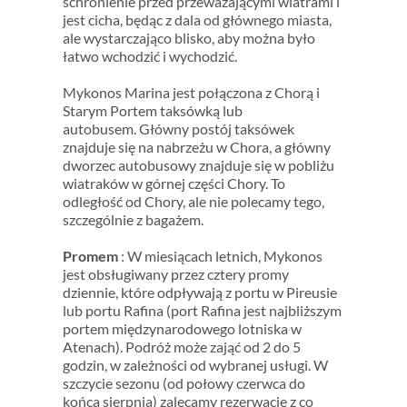
schronienie przed przeważającymi wiatrami i
jest cicha, będąc z dala od głównego miasta,
ale wystarczająco blisko, aby można było
łatwo wchodzić i wychodzić.
Mykonos Marina jest połączona z Chorą i
Starym Portem taksówką lub
autobusem. Główny postój taksówek
znajduje się na nabrzeżu w Chora, a główny
dworzec autobusowy znajduje się w pobliżu
wiatraków w górnej części Chory. To
odległość od Chory, ale nie polecamy tego,
szczególnie z bagażem.
Promem
: W miesiącach letnich, Mykonos
jest obsługiwany przez cztery promy
dziennie, które odpływają z portu w Pireusie
lub portu Rafina (port Rafina jest najbliższym
portem międzynarodowego lotniska w
Atenach). Podróż może zająć od 2 do 5
godzin, w zależności od wybranej usługi. W
szczycie sezonu (od połowy czerwca do
końca sierpnia) zalecamy rezerwację z co