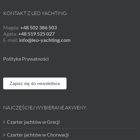
KONTAKT Z LEO YACHTING:
Magda:
+48 502 386 503
Agata:
+48 519 525 027
E-mail:
info@leo-yachting.com
Polityka Prywatności
Zapisz się do newslettera
NAJCZĘŚCIEJ WYBIERANE AKWENY:
Czarter jachtów w Grecji
Czarter jachtów w Chorwacji