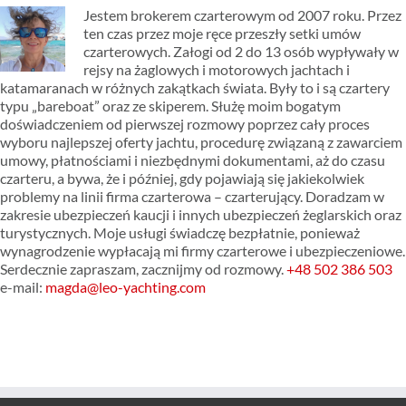
Jestem brokerem czarterowym od 2007 roku. Przez
ten czas przez moje ręce przeszły setki umów
czarterowych. Załogi od 2 do 13 osób wypływały w
rejsy na żaglowych i motorowych jachtach i
katamaranach w różnych zakątkach świata. Były to i są czartery
typu „bareboat” oraz ze skiperem. Służę moim bogatym
doświadczeniem od pierwszej rozmowy poprzez cały proces
wyboru najlepszej oferty jachtu, procedurę związaną z zawarciem
umowy, płatnościami i niezbędnymi dokumentami, aż do czasu
czarteru, a bywa, że i później, gdy pojawiają się jakiekolwiek
problemy na linii firma czarterowa – czarterujący. Doradzam w
zakresie ubezpieczeń kaucji i innych ubezpieczeń żeglarskich oraz
turystycznych. Moje usługi świadczę bezpłatnie, ponieważ
wynagrodzenie wypłacają mi firmy czarterowe i ubezpieczeniowe.
Serdecznie zapraszam, zacznijmy od rozmowy.
+48 502 386 503
e-mail:
magda@leo-yachting.com