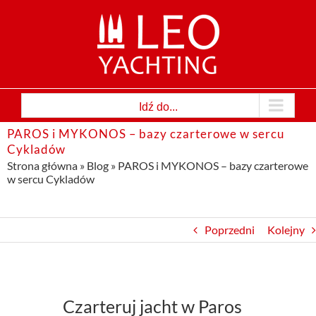
Przejdź
do
zawartości
Idź do...
PAROS i MYKONOS – bazy czarterowe w sercu
Cykladów
Strona główna
»
Blog
»
PAROS i MYKONOS – bazy czarterowe
w sercu Cykladów
Poprzedni
Kolejny
Czarteruj jacht w Paros