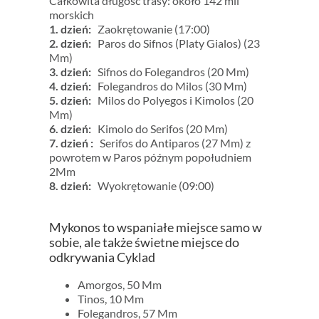
Całkowita długość trasy: około 142 mil
morskich
1. dzień:
Zaokrętowanie (17:00)
2. dzień:
Paros do Sifnos (Platy Gialos) (23
Mm)
3. dzień:
Sifnos do Folegandros (20 Mm)
4. dzień:
Folegandros do Milos (30 Mm)
5. dzień:
Milos do Polyegos i Kimolos (20
Mm)
6. dzień:
Kimolo do Serifos (20 Mm)
7. dzień
:
Serifos do Antiparos (27 Mm) z
powrotem w Paros późnym popołudniem
2Mm
8. dzień:
Wyokrętowanie (09:00)
Mykonos to wspaniałe miejsce samo w
sobie, ale także świetne miejsce do
odkrywania Cyklad
Amorgos, 50 Mm
Tinos, 10 Mm
Folegandros, 57 Mm