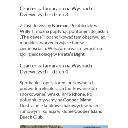
Czarter katamaranu na Wyspach
Dziewiczych – dzień 3
Z Jost do wyspy
Norman
. Po obiedzie w
Willy T
, można popłynąć pontonem do jaskiń
„The caves”
i posnorkować tam obserwując
morskie stworzenia żyjące tam w
ciemnościach. Wieczorem warto wrócić na
ląd i zjeść kolację w
Pirate’s Bight
.
Czarter katamaranu na Wyspach
Dziewiczych – dzień 4
Spotkanie z operatorem nurkowania i
podwodna eksploracja (nurkowanie lub
snorkowanie)
wraku RMS Rhone
. Po
południu pływamy na
Cooper Island
.
Dostrajanie kubków smakowych w barze
rumowym i kolacja w klubie
Cooper Island
Beach Club.