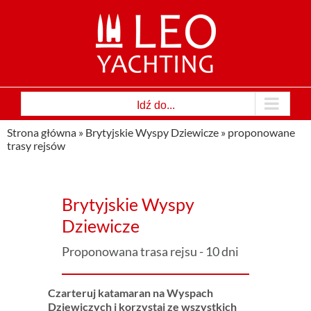
Przejdź
do
zawartości
Idź do...
Strona główna
»
Brytyjskie Wyspy Dziewicze
»
proponowane
trasy rejsów
Brytyjskie Wyspy
Dziewicze
Proponowana trasa rejsu - 10 dni
Czarteruj katamaran na Wyspach
Dziewiczych i korzystaj ze wszystkich