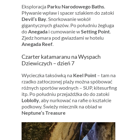
Eksploracja
Parku Narodowego Baths
.
Pływanie wpław i spacer szlakiem do zatoki
Devil’s Bay
. Snorkowanie wokół
gigantycznych głazów. Po południu żegluga
do
Anegada
i cumowanie w
Setting Point
.
Zjedz homara pod gwiazdami w hotelu
Anegada Reef
.
Czarter katamaranu na Wyspach
Dziewiczych – dzień 7
Wycieczka taksówką na
Keel Point
– tam na
rzadko zatłoczonej plaży można spóbować
różnych sportów wodnych – SUP, kitesurfing
itp. Po południu przejażdżka do do zatoki
Loblolly
, aby nurkować na rafie o kształcie
podkowy. Świeży miecznik na obiad w
Neptune’s Treasure