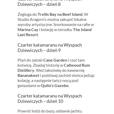
Dziewiczych – dzień 8
Żegluga do
Trellis Bay na Beef Island
. W
Studio Aragorn’s można zakupić lokalne
wyroby artystyczne. Snorkowanie na rafie w
Marina Cay
i kolację w ośrodku
The Island
Last Resort
.
Czarter katamaranu na Wyspach
Dziewiczych – dzień 9
Płyń do zatoki
Cane Garden
i rzuć tam
kotwicę. Zbadaj historię w
Callwood Rum
Distillery
. Weź taksówkę do kawiarnię
Bananakeet
i podziwaj zachód słońca jedząc
kolację, a następnie tańcz nocą pod
gwiazdami w
Quito’s Gazebo
.
Czarter katamaranu na Wyspach
Dziewiczych – dzień 10
Powrót łodzi do bazy, oddanie jachtu.