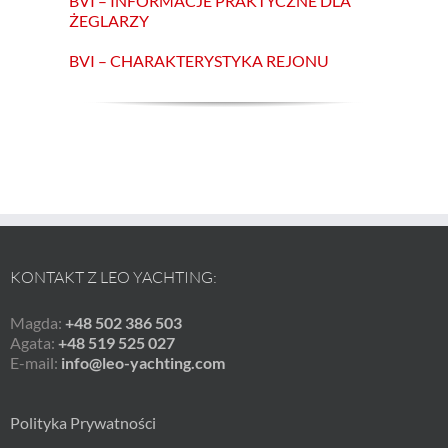
BVI – INFORMACJE PRAKTYCZNE DLA
ŻEGLARZY
BVI – CHARAKTERYSTYKA REJONU
KONTAKT Z LEO YACHTING:
Magda:
+48 502 386 503
Agata:
+48 519 525 027
E-mail:
info@leo-yachting.com
Polityka Prywatności