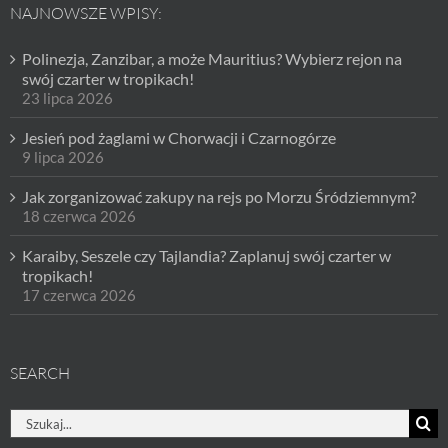
NAJNOWSZE WPISY:
Polinezja, Zanzibar, a może Mauritius? Wybierz rejon na
swój czarter w tropikach!
23 lipca 2026
Jesień pod żaglami w Chorwacji i Czarnogórze
9 lipca 2026
Jak zorganizować zakupy na rejs po Morzu Śródziemnym?
18 czerwca 2026
Karaiby, Seszele czy Tajlandia? Zaplanuj swój czarter w
tropikach!
17 czerwca 2026
SEARCH
Szukaj