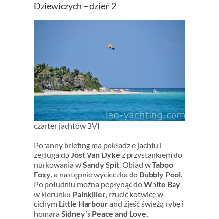
Dziewiczych – dzień 2
czarter jachtów BVI
Poranny briefing ma pokładzie jachtu i
zegluga do
Jost Van Dyke
z przystankiem do
nurkowania w
Sandy Spit
. Obiad w
Taboo
Foxy
, a następnie wycieczka do
Bubbly Pool
.
Po południu można popłynąć do
White Bay
w kierunku
Painkiller
, rzucić kotwicę w
cichym
Little Harbour
and zjeść świeżą rybę i
homara
Sidney’s Peace and Love.