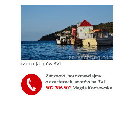
czarter jachtów BVI
Zadzwoń, p
orozmawiajmy
o czarterach
jachtów na BVI!
502 386 503
Magda Koczewska