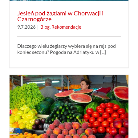
Jesień pod żaglami w Chorwacji i
Czarnogórze
9.7.2026
|
Blog
,
Rekomendacje
Dlaczego wielu żeglarzy wybiera się na rejs pod
koniec sezonu? Pogoda na Adriatyku w [...]