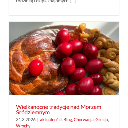
rodzinką i ekipą znajomych, [...]
Wielkanocne tradycje nad Morzem
Śródziemnym
31.3.2026
|
aktualności
,
Blog
,
Chorwacja
,
Grecja
,
Włochy