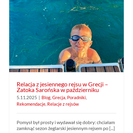
Relacja z jesiennego rejsu w Grecji –
Zatoka Sarońska w październiku
5.11.2025
|
Blog
,
Grecja
,
Poradniki
,
Rekomendacje
,
Relacje z rejsów
Pomysł był prosty i wydawał się dobry: chciałam
zamknąć sezon żeglarski jesiennym rejsem po [...]