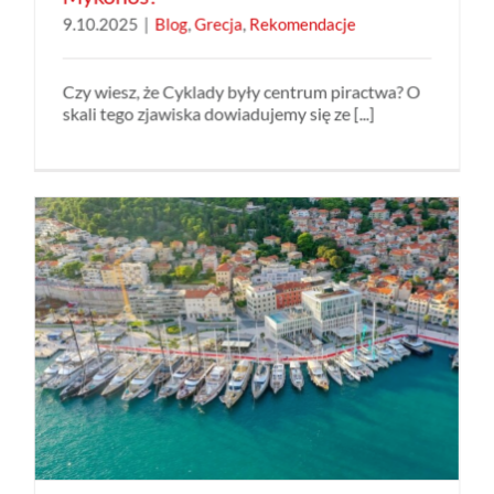
9.10.2025
|
Blog
,
Grecja
,
Rekomendacje
Czy wiesz, że Cyklady były centrum piractwa? O
skali tego zjawiska dowiadujemy się ze [...]