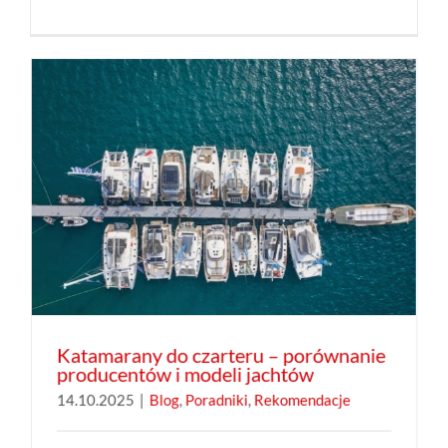
Katamarany do czarteru – porównanie
producentów i modeli jachtów
14.10.2025
|
Blog
,
Poradniki
,
Rekomendacje