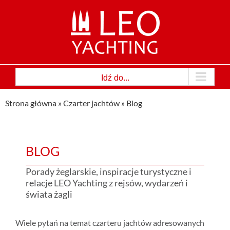
Przejdź
do
zawartości
Idź do...
Strona główna
»
Czarter jachtów
»
Blog
BLOG
Porady żeglarskie, inspiracje turystyczne i
relacje LEO Yachting z rejsów, wydarzeń i
świata żagli
Wiele pytań na temat czarteru jachtów adresowanych