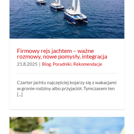
Firmowy rejs jachtem – ważne
rozmowy, nowe pomysły, integracja
21.8.2025
|
Blog
,
Poradniki
,
Rekomendacje
Czarter jachtu najczęściej kojarzy się z wakacjami
w gronie rodziny albo przyjaciół. Tymczasem ten
[...]