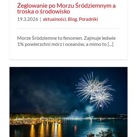
Żeglowanie po Morzu Śródziemnym a
troska o środowisko
19.3.2026
|
aktualności
,
Blog
,
Poradniki
Morze Śródziemne to fenomen. Zajmuje ledwie
1% powierzchni mórz i oceanów, a mimo to [...]