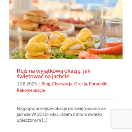
Rejs na wyjątkową okazję: jak
świętować na jachcie
12.8.2025
|
Blog
,
Chorwacja
,
Grecja
,
Poradniki
,
Rekomendacje
Najpopularniejsze okazje do świętowania na
jachcie W 2010 roku, razem z moim świeżo
upieczonym [...]