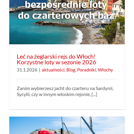
Leć na żeglarski rejs do Włoch!
Korzystne loty w sezonie 2026
31.1.2026
|
aktualności
,
Blog
,
Poradniki
,
Włochy
Zanim wybierzesz jacht do czarteru na Sardynii,
Sycylii, czy w innym włoskim rejonie, [...]