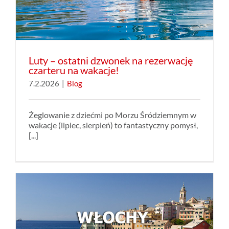
Luty – ostatni dzwonek na rezerwację
czarteru na wakacje!
7.2.2026
|
Blog
Żeglowanie z dziećmi po Morzu Śródziemnym w
wakacje (lipiec, sierpień) to fantastyczny pomysł,
[...]