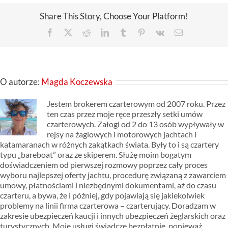
Share This Story, Choose Your Platform!
Facebook
X
Reddit
LinkedIn
Tumblr
Pinterest
Vk
Email
O autorze:
Magda Koczewska
Jestem brokerem czarterowym od 2007 roku. Przez
ten czas przez moje ręce przeszły setki umów
czarterowych. Załogi od 2 do 13 osób wypływały w
rejsy na żaglowych i motorowych jachtach i
katamaranach w różnych zakątkach świata. Były to i są czartery
typu „bareboat” oraz ze skiperem. Służę moim bogatym
doświadczeniem od pierwszej rozmowy poprzez cały proces
wyboru najlepszej oferty jachtu, procedurę związaną z zawarciem
umowy, płatnościami i niezbędnymi dokumentami, aż do czasu
czarteru, a bywa, że i później, gdy pojawiają się jakiekolwiek
problemy na linii firma czarterowa – czarterujący. Doradzam w
zakresie ubezpieczeń kaucji i innych ubezpieczeń żeglarskich oraz
turystycznych. Moje usługi świadczę bezpłatnie, ponieważ