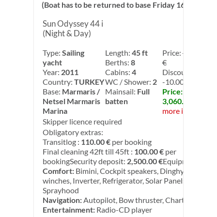
(Boat has to be returned to base Friday 16:00 hrs)
Sun Odyssey 44 i
(Night & Day)
Type:
Sailing
Length:
45 ft
Price:
3,400.00
yacht
Berths:
8
€
Year:
2011
Cabins:
4
Discount 2:
Country:
TURKEY
WC / Shower:
2
-10.00%
Base:
Marmaris /
Mainsail:
Full
Price:
Netsel Marmaris
batten
3,060.00 €
Marina
more info
Skipper licence required
Obligatory extras:
Transitlog :
110.00 €
per booking
Final cleaning 42ft till 45ft :
100.00 €
per
bookingSecurity deposit:
2,500.00 €
Equipment:
Comfort:
Bimini, Cockpit speakers, Dinghy, Electric
winches, Inverter, Refrigerator, Solar Panels,
Sprayhood
Navigation:
Autopilot, Bow thruster, Chart plotter
Entertainment:
Radio-CD player