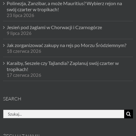
Polinezja, Zanzibar, a może Mauritius? Wybierz rejon na
swój czarter w tropikach!
23 lipca 2026
Jesień pod żaglami w Chorwacji i Czarnogórze
9 lipca 2026
Jak zorganizować zakupy na rejs po Morzu Śródziemnym?
18 czerwca 2026
Karaiby, Seszele czy Tajlandia? Zaplanuj swój czarter w
tropikach!
17 czerwca 2026
SEARCH
Szukaj