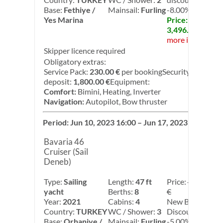
Base:
Fethiye /
Mainsail:
Furling
-8.00%
Yes Marina
Price:
3,496.00 €
more info
Skipper licence required
Obligatory extras:
Service Pack:
230.00 €
per bookingSecurity
deposit:
1,800.00 €
Equipment:
Comfort:
Bimini, Heating, Inverter
Navigation:
Autopilot, Bow thruster
Period: Jun 10, 2023 16:00 – Jun 17, 2023 08:00
Bavaria 46
Cruiser (Sail
Deneb)
Type:
Sailing
Length:
47 ft
Price:
4,300.00
yacht
Berths:
8
€
Year:
2021
Cabins:
4
New Base
Country:
TURKEY
WC / Shower:
3
Discount:
Base:
Orhaniye /
Mainsail:
Furling
-5.00%