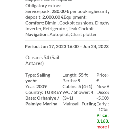
Obligatory extras:
Service pack:
280.00 €
per bookingSecurity
deposit:
2,000.00 €
Equipment:
Comfort:
Bimini, Cockpit cushions, Dinghy,
Inverter, Refrigerator, Teak Cockpit
Navigation:
Autopilot, Chart plotter
Period: Jun 17, 2023 16:00 – Jun 24, 2023 08:00
Oceanis 54 (Sail
Antares)
Type:
Sailing
Length:
55 ft
Price:
3,700.00
yacht
Berths:
9
€
Year:
2009
Cabins:
5 (4+1)
New Base
Country:
TURKEY
WC / Shower:
4
Discount:
Base:
Orhaniye /
(3+1)
-5.00%
Palmiye Marina
Mainsail:
Furling
Early booking:
-10%: -10.00%
Price:
3,163.50 €
more info