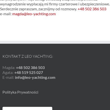
wynagrodzenie wypłacają mi firmy czarterowe i ubezpieczeniowe.
Serdecznie zapraszam, zacznijmy od rozmowy.
+48 502 386 503
e-mail:
magda@leo-yachting.com
KONTAKT Z LEO YACHTING:
Magda:
+48 502 386 503
Agata:
+48 519 525 027
E-mail:
info@leo-yachting.com
Polityka Prywatności