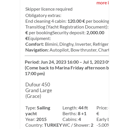
more info
Skipper licence required
Obligatory extras:
End cleaning 4 cabin:
120.00 €
per booking
Transitlog (Yacht Registration Document):
120.00
€
per bookingSecurity deposit:
2,000.00
€
Equipment:
Comfort:
Bimini, Dinghy, Inverter, Refrigerator
Navigation:
Autopilot, Bow thruster, Chart plotter
Period: Jun 24, 2023 16:00 – Jul 1, 2023 09:00
(Come back to Marina Friday afternoon before
17:00 pm)
Dufour 450
Grand Large
(Grace)
Type:
Sailing
Length:
44 ft
Price:
3,500.00
yacht
Berths:
8 +1
€
Year:
2015
Cabins:
4
Early booking:
Country:
TURKEY
WC / Shower:
2
-5.00%