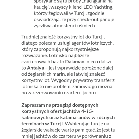
spotykane są tu próby „naciągania na
kaucję”, wszyscy klienci LEO Yachting,
którzy żeglowali w Turcji, zgodnie
oświadczają, że przy check-out panuje
życzliwa atmosfera i uśmiech.
Trudniej znaleźć korzystny lot do Turcji,
dlatego polecam usługi agentów lotniczych,
który zaproponują najkorzystniejsze
rozwiązanie. Lotnisko najbliższe
czarterowych baz to
Dalaman,
nieco dalsze
to
Antalya
– jest wprawdzie położone dalej
od żeglarskich marin, ale łatwiej znaleźć
korzystny lot. Wygodny prywatny transfer z
lotniska to nie problem, zamówić go można
po zarezerwowaniu czarteru jachtu.
Zapraszam na
przegląd dostępnych
korzystnych ofert jachtów 4- i 5-
kabinowych oraz katamaranów w różnych
terminach w Turcji.
Wybierając Turcję na
żeglarskie wakacje warto pamiętać, że jest tu
mniej jachtów do czarteru w porównaniu z