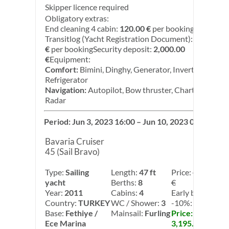
Skipper licence required
Obligatory extras:
End cleaning 4 cabin:
120.00 €
per booking
Transitlog (Yacht Registration Document):
120.00
€
per bookingSecurity deposit:
2,000.00
€
Equipment:
Comfort:
Bimini, Dinghy, Generator, Inverter,
Refrigerator
Navigation:
Autopilot, Bow thruster, Chart plotter,
Radar
Period: Jun 3, 2023 16:00 – Jun 10, 2023 08:00
Bavaria Cruiser
45 (Sail Bravo)
Type:
Sailing
Length:
47 ft
Price:
3,550.00
yacht
Berths:
8
€
Year:
2011
Cabins:
4
Early booking:
Country:
TURKEY
WC / Shower:
3
-10%: -10.00%
Base:
Fethiye /
Mainsail:
Furling
Price:
Ece Marina
3,195.00 €