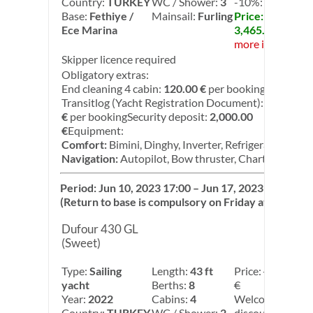
Country:
TURKEY
WC / Shower:
3
-10%: -10.00%
Base:
Fethiye /
Mainsail:
Furling
Price:
Ece Marina
3,465.00 €
more info
Skipper licence required
Obligatory extras:
End cleaning 4 cabin:
120.00 €
per booking
Transitlog (Yacht Registration Document):
120.00
€
per bookingSecurity deposit:
2,000.00
€
Equipment:
Comfort:
Bimini, Dinghy, Inverter, Refrigerator
Navigation:
Autopilot, Bow thruster, Chart plotter
Period: Jun 10, 2023 17:00 – Jun 17, 2023 08:00
(Return to base is compulsory on Friday at 17:00)
Dufour 430 GL
(Sweet)
Type:
Sailing
Length:
43 ft
Price:
3,800.00
yacht
Berths:
8
€
Year:
2022
Cabins:
4
Welcome
Country:
TURKEY
WC / Shower:
2
discount: