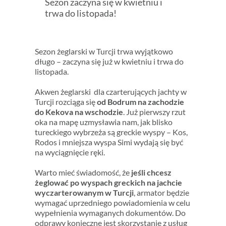
Sezon zaczyna się w kwietniu i
trwa do listopada!
Sezon żeglarski w Turcji trwa wyjątkowo
długo – zaczyna się już w kwietniu i trwa do
listopada.
Akwen żeglarski dla czarterujących jachty w
Turcji rozciąga się
od Bodrum na zachodzie
do Kekova na wschodzie
. Już pierwszy rzut
oka na mapę uzmysławia nam, jak blisko
tureckiego wybrzeża są greckie wyspy – Kos,
Rodos i mniejsza wyspa Simi wydają się być
na wyciągnięcie ręki.
Warto mieć świadomość, że
jeśli chcesz
żeglować po wyspach greckich na jachcie
wyczarterowanym w Turcji
, armator będzie
wymagać uprzedniego powiadomienia w celu
wypełnienia wymaganych dokumentów. Do
odprawy konieczne jest skorzystanie z usług