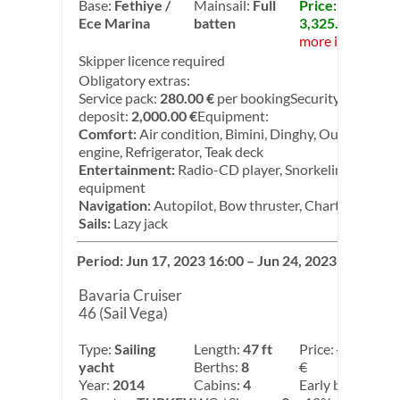
Base:
Fethiye /
Mainsail:
Full
Price:
Ece Marina
batten
3,325.00 €
more info
Skipper licence required
Obligatory extras:
Service pack:
280.00 €
per bookingSecurity
deposit:
2,000.00 €
Equipment:
Comfort:
Air condition, Bimini, Dinghy, Outboard
engine, Refrigerator, Teak deck
Entertainment:
Radio-CD player, Snorkeling
equipment
Navigation:
Autopilot, Bow thruster, Chart plotter
Sails:
Lazy jack
Period: Jun 17, 2023 16:00 – Jun 24, 2023 08:00
Bavaria Cruiser
46 (Sail Vega)
Type:
Sailing
Length:
47 ft
Price:
3,850.00
yacht
Berths:
8
€
Year:
2014
Cabins:
4
Early booking: