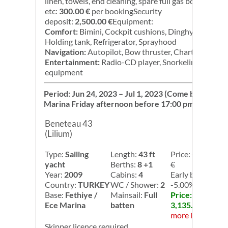
linen, towels, end cleaning, spare full gas bottle,
etc:
300.00 €
per bookingSecurity
deposit:
2,500.00 €
Equipment:
Comfort:
Bimini, Cockpit cushions, Dinghy,
Holding tank, Refrigerator, Sprayhood
Navigation:
Autopilot, Bow thruster, Chart plotter
Entertainment:
Radio-CD player, Snorkeling
equipment
Period: Jun 24, 2023 – Jul 1, 2023 (Come back to
Marina Friday afternoon before 17:00 pm)
Beneteau 43
(Lilium)
Type:
Sailing
Length:
43 ft
Price:
3,300.00
yacht
Berths:
8 +1
€
Year:
2009
Cabins:
4
Early booking:
Country:
TURKEY
WC / Shower:
2
-5.00%
Base:
Fethiye /
Mainsail:
Full
Price:
Ece Marina
batten
3,135.00 €
more info
Skipper licence required