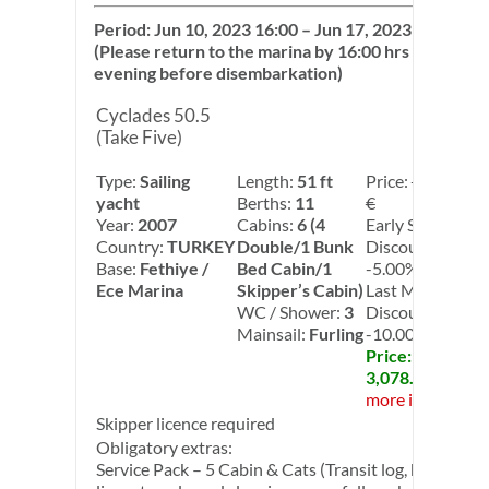
Period: Jun 10, 2023 16:00 – Jun 17, 2023 09:00
(Please return to the marina by 16:00 hrs on the
evening before disembarkation)
Cyclades 50.5
(Take Five)
Type:
Sailing
Length:
51 ft
Price:
3,600.00
yacht
Berths:
11
€
Year:
2007
Cabins:
6 (4
Early Season
Country:
TURKEY
Double/1 Bunk
Discount:
Base:
Fethiye /
Bed Cabin/1
-5.00%
Ece Marina
Skipper’s Cabin)
Last Minute
WC / Shower:
3
Discount:
Mainsail:
Furling
-10.00%
Price:
3,078.00 €
more info
Skipper licence required
Obligatory extras:
Service Pack – 5 Cabin & Cats (Transit log, bed