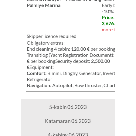
Palmiye Marina
Early booking:
-10%: -10.00%
Price:
3,676.50 €
more info
Skipper licence required
Obligatory extras:
End cleaning 4 cabin:
120.00 €
per booking
Transitlog (Yacht Registration Document):
120.00
€
per bookingSecurity deposit:
2,500.00
€
Equipment:
Comfort:
Bimini, Dinghy, Generator, Inverter,
Refrigerator
Navigation:
Autopilot, Bow thruster, Chart plotter
5-kabin 06.2023
Katamaran 06.2023
4-kabiny 06.2023