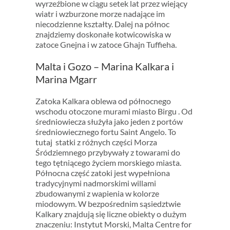
wyrzeźbione w ciągu setek lat przez wiejący
wiatr i wzburzone morze nadające im
niecodzienne kształty. Dalej na północ
znajdziemy doskonałe kotwicowiska w
zatoce Gnejna i w zatoce Ghajn Tuffieha.
Malta i Gozo – Marina Kalkara i
Marina Mgarr
Zatoka Kalkara oblewa od północnego
wschodu otoczone murami miasto Birgu . Od
średniowiecza służyła jako jeden z portów
średniowiecznego fortu Saint Angelo. To
tutaj statki z różnych części Morza
Śródziemnego przybywały z towarami do
tego tętniącego życiem morskiego miasta.
Północna część zatoki jest wypełniona
tradycyjnymi nadmorskimi willami
zbudowanymi z wapienia w kolorze
miodowym. W bezpośrednim sąsiedztwie
Kalkary znajdują się liczne obiekty o dużym
znaczeniu: Instytut Morski, Malta Centre for