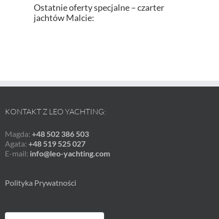
Ostatnie oferty specjalne – czarter
jachtów Malcie:
KONTAKT Z LEO YACHTING:
Magda:
+48 502 386 503
Agata:
+48 519 525 027
E-mail:
info@leo-yachting.com
Polityka Prywatności