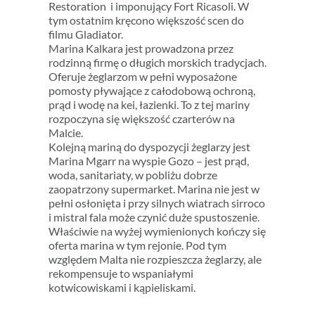
Restoration i imponujący Fort Ricasoli. W
tym ostatnim kręcono większość scen do
filmu Gladiator.
Marina Kalkara jest prowadzona przez
rodzinną firmę o długich morskich tradycjach.
Oferuje żeglarzom w pełni wyposażone
pomosty pływające z całodobową ochroną,
prąd i wodę na kei, łazienki. To z tej mariny
rozpoczyna się większość czarterów na
Malcie.
Kolejną mariną do dyspozycji żeglarzy jest
Marina Mgarr na wyspie Gozo – jest prąd,
woda, sanitariaty, w pobliżu dobrze
zaopatrzony supermarket. Marina nie jest w
pełni osłonięta i przy silnych wiatrach sirroco
i mistral fala może czynić duże spustoszenie.
Właściwie na wyżej wymienionych kończy się
oferta marina w tym rejonie. Pod tym
względem Malta nie rozpieszcza żeglarzy, ale
rekompensuje to wspaniałymi
kotwicowiskami i kąpieliskami.