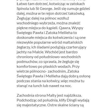
Łatwo tam dotrzeć, kotwicząc w zatokach
Spinola lub St George. Jeśli się cumuje gdzieś
dalej, można w te rejon dotrzeć taksówką.
Żeglując dalej na północ wzdłuż
wschodniego wybrzeża, można znaleźć
piękne miejsca do kąpieli. Qawra, Wyspy
Świętego Pawła i Zatoka Mellieha to
doskonałe miejsca do kotwiczenia i są one
niezwykle popularne wśród maltańskich
żeglarzy, ich śladami podążają czarterujący
jachty na Malcie. Wschód jest bardzo
chroniony od południowo-wschodnich
podmuchów, co sprawia, że żegluje się
komfortowo po płaskich wodach. Przy
wietrze północno- zachodnim, Zatoka
Świętego Pawła i Mellieha dają dobrą osłonę
podczas stania na kotwicy, więc można tu
stanąć na lunch lub nawet na noc.
Zachodnia strona Malty jest najdziksza.
Podchodząc od południa, klify Dingli wydają
się majestatyczne. Ostre skalne ściany są