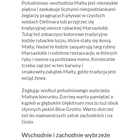
Południowo-wschodnia Malta jest niezwykle
piękna i zaskakuje licznymi niespodziankami
żeglarzy pragnących pływać w czystych
wodach Delimara lub przyjrzeć się
tradycyjnej wiosce rybackiej Marsaxlokk.
Tutaj też zobaczysz kolorowe tradycyjne
łodzie rybackie luzzu, które stały się ikoną
Malty. Nadal te łodzie zaopatrują targ rybny
Marsaxlokk i rodzinne restauracje, w których
ryby i owoce są podstawa manu. Koniecznie
trzeba zajrzeć w ten barwny i
smakowity,zakątek Malty, gdzie tradycja jest
wciąż żywa.
Żeglując wzdłuż południowego wybrzeża
Maltyw kierunku Zurrieq warto pamiętać o
kąpieli w głębokim błękitnym morzu tuż obok
słynnych jaskiń Blue Grotto. Warto dotrzeć
też do malowniczych zatok zachodnich i na
Gozo.
Wschodnie i zachodnie wybrzeże