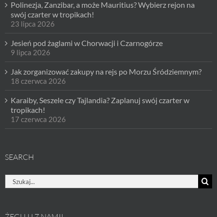
Polinezja, Zanzibar, a może Mauritius? Wybierz rejon na
swój czarter w tropikach!
23 lipca 2026
Jesień pod żaglami w Chorwacji i Czarnogórze
9 lipca 2026
Jak zorganizować zakupy na rejs po Morzu Śródziemnym?
18 czerwca 2026
Karaiby, Seszele czy Tajlandia? Zaplanuj swój czarter w
tropikach!
17 czerwca 2026
SEARCH
Szukaj
ŻEGLUJ Z NAMI!