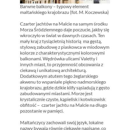
Barwne balkony – typowy element
maltańskiego krajobrazu (fot. M. Koczewska)
Czarter jachtów na Malcie na samym środku
Morza Śródziemnego daje poczucie, jakby się
wkroczyło w świat w dawnych czasach. Ten
mały kraj z tysiącletnią historią ma gęstą,
stylową zabudowę z piaskowca w miodowym
kolorze z charakterystycznymi kolorowymi
balkonami. Wędrówka ulicami Valetty i
innych miast, to przyjemność obcowania z
ciekawą i unikatową architekturą.
Dodatkowym atutem tego żeglarskiego
akwenu to wspaniałe piękno nadmorskiego
krajobrazu, gdzie dzikie klify sąsiadują z gęsto
zabudowanymi miastami. Morze jest
krystalicznie czyste, kąpielisk i kotwicowisk
obfitość – czarter jachtu na Malcie na długo
pozostanie w pamięci.
Maltańczycy zachowali swój język, lokalne
nazwy bywają równie ciekawie napisane, co