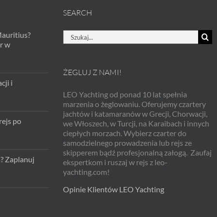
SEARCH
Szukaj
Mauritius?
r w
ŻEGLUJ Z NAMI!
ji i
LEO Yachting od ponad 10 lat spełnia
marzenia o żeglowaniu. Oferujemy czartery
jachtów i katamaranów w Grecji, Chorwacji,
rejs po
we Włoszech, w Turcji, na Karaibach i innych
ciepłych morzach. Wybierz czarter do
samodzielnego prowadzenia lub rejs ze
skipperem bądź profesjonalną załogą. Zaufaj
a? Zaplanuj
ekspertkom i ruszaj w rejs z leo-
yachting.com!
Opinie Klientów LEO Yachting