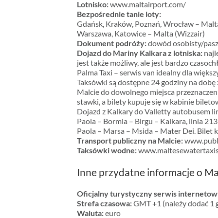
Lotnisko:
www.maltairport.com/
Bezpośrednie tanie loty:
Gdańsk, Kraków, Poznań, Wrocław – Malta
Warszawa, Katowice – Malta (Wizzair)
Dokument podróży:
dowód osobisty/pas
Dojazd do Mariny Kalkara z lotniska:
najl
jest także możliwy, ale jest bardzo czasoch
Palma Taxi – serwis van idealny dla więk
Taksówki są dostępne 24 godziny na dobę
Malcie do dowolnego miejsca przeznaczeni
stawki, a bilety kupuje się w kabinie bileto
Dojazd z Kalkary do Valletty autobusem lin
Paola – Bormla – Birgu – Kalkara, linia 213
Paola – Marsa – Msida – Mater Dei. Bilet 
Transport publiczny na Malcie:
www.publi
Taksówki wodne:
www.maltesewatertaxi
Inne przydatne informacje o Ma
Oficjalny turystyczny serwis interneto
Strefa czasowa:
GMT +1 (należy dodać 1 go
Waluta:
euro