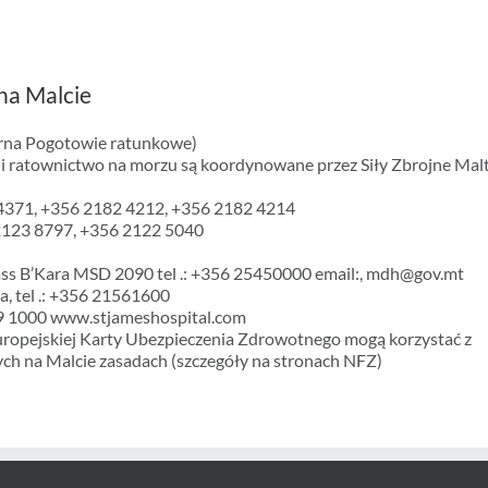
na Malcie
arna Pogotowie ratunkowe)
i ratownictwo na morzu są koordynowane przez Siły Zbrojne Mal
371, +356 2182 4212, +356 2182 4214
123 8797, +356 2122 5040
pass B’Kara MSD 2090 tel .: +356 25450000 email:, mdh@gov.mt
a, tel .: +356 21561600
329 1000 www.stjameshospital.com
ropejskiej Karty Ubezpieczenia Zdrowotnego mogą korzystać z
ych na Malcie zasadach (szczegóły na stronach NFZ)