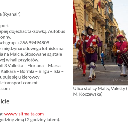
 (Ryanair)
zport
epiej dojechać taksówką. Autobus
łonny.
szych grup. +356 99494809
 z międzynarodowego lotniska na
a na Malcie. Stosowane są stałe
wej w hali przylotów.
ii 3 Valletta – Floriana – Marsa –
 Kalkara – Bormla – Birgu – Isla –
kupuje się u kierowcy
ctransport.com.mt
s.com
Ulica stolicy Malty, Valetty (
M. Koczewska)
lcie
wy:
www.visitmalta.com
dzinę zimą i 2 godziny latem).