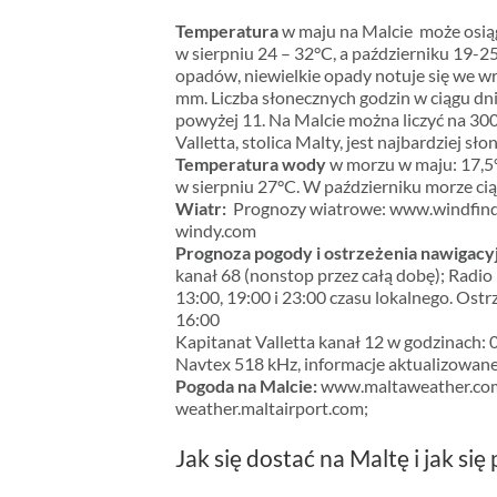
Temperatura
w maju na Malcie może osią
w sierpniu 24 – 32°C, a październiku 19-25
opadów, niewielkie opady notuje się we wr
mm. Liczba słonecznych godzin w ciągu dnia
powyżej 11. Na Malcie można liczyć na 300
Valletta, stolica Malty, jest najbardziej s
Temperatura wody
w morzu w maju: 17,5°
w sierpniu 27°C. W październiku morze ci
Wiatr:
Prognozy wiatrowe: www.windfind
windy.com
Prognoza pogody i ostrzeżenia nawigacy
kanał 68 (nonstop przez całą dobę); Radio 
13:00, 19:00 i 23:00 czasu lokalnego. Ostr
16:00
Kapitanat Valletta kanał 12 w godzinach: 0
Navtex 518 kHz, informacje aktualizowane s
Pogoda na Malcie:
www.maltaweather.com
weather.maltairport.com;
Jak się dostać na Maltę i jak się