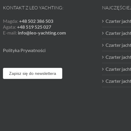
KONTAKT Z LEO YACHTING:
NAJCZĘŚCIE
Magda:
+48 502 386 503
Czarter jach
Agata:
+48 519 525 027
E-mail:
info@leo-yachting.com
Czarter jac
Czarter jach
Polityka Prywatności
Czarter jach
Czarter jach
Zapisz się do newslettera
Czarter jach