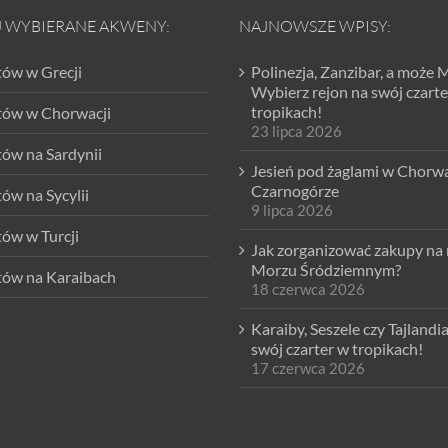
J WYBIERANE AKWENY:
NAJNOWSZE WPISY:
tów w Grecji
Polinezja, Zanzibar, a może 
Wybierz rejon na swój czarte
tropikach!
htów w Chorwacji
23 lipca 2026
tów na Sardynii
Jesień pod żaglami w Chorwac
Czarnogórze
tów na Sycylii
9 lipca 2026
tów w Turcji
Jak zorganizować zakupy na 
Morzu Śródziemnym?
tów na Karaibach
18 czerwca 2026
Karaiby, Seszele czy Tajlandi
swój czarter w tropikach!
17 czerwca 2026