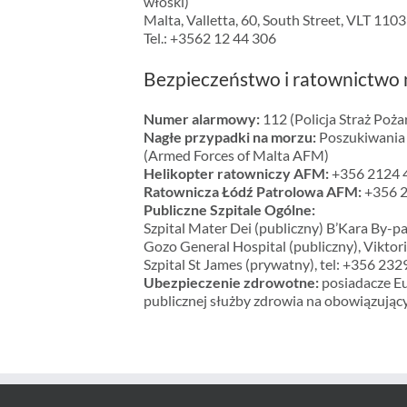
włoski)
Malta, Valletta, 60, South Street, VLT 1103
Tel.: +3562 12 44 306
Bezpieczeństwo i ratownictwo 
Numer alarmowy:
112 (Policja Straż Poż
Nagłe przypadki na morzu:
Poszukiwania 
(Armed Forces of Malta AFM)
Helikopter ratowniczy AFM:
+356 2124 4
Ratownicza Łódź Patrolowa AFM:
+356 2
Publiczne Szpitale Ogólne:
Szpital Mater Dei (publiczny) B’Kara By-
Gozo General Hospital (publiczny), Viktori
Szpital St James (prywatny), tel: +356 2
Ubezpieczenie zdrowotne:
posiadacze Eu
publicznej służby zdrowia na obowiązując