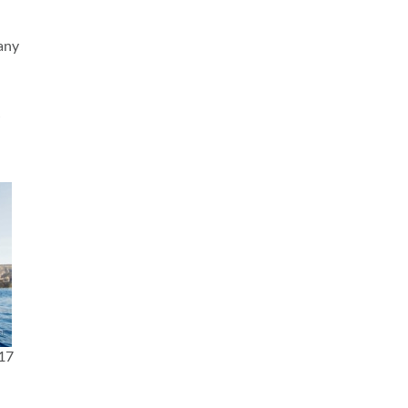
wany
w
17