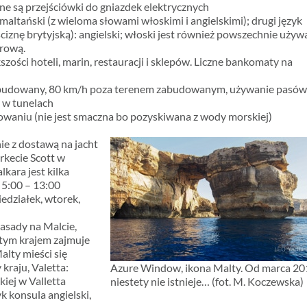
e są przejściówki do gniazdek elektrycznych
 maltański (z wieloma słowami włoskimi i angielskimi); drugi język
iznę brytyjską): angielski; włoski jest również powszechnie uży
urową.
ości hoteli, marin, restauracji i sklepów. Liczne bankomaty na
abudowany, 80 km/h poza terenem zabudowanym, używanie pasó
 w tunelach
owaniu (nie jest smaczna bo pozyskiwana z wody morskiej)
e z dostawą na jacht
rkecie Scott w
kara jest kilka
5:00 – 13:00
iedziałek, wtorek,
asady na Malcie,
tym krajem zajmuje
lty mieści się
kraju, Valetta:
Azure Window, ikona Malty. Od marca 20
iej w Valletta
niestety nie istnieje… (fot. M. Koczewska)
k konsula angielski,