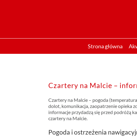
Przejdź
do
zawartości
Strona główna
Ak
Czartery na Malcie – info
Czartery na Malcie – pogoda (temperatura,
dolot, komunikacja, zaopatrzenie opieka 
informacje przydadzą się przed podróżą 
czartery na Malcie.
Pogoda i ostrzeżenia nawigacy