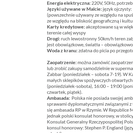
Energia elektryczna:
220V, 50Hz, potrzebn
Języki używane w Malcie:
język ojczysty:
(powszechnie używany ze względu na spuśc
ze względu na bliskość geograficzną i kult
Karty kredytowe:
akceptowane są w większ
terenie całej wyspy
Drogi:
ruch lewostronny 50km/h teren z
jest obowiązkowe, światła – obowiązkowo
Woda z kranu:
zdatna do picia po przegot
Zaopatrzenie:
można zamówić zaopatrzeni
lub zrobić zakupy samodzielnie w superma
Zabbar (poniedziałek – sobota 7-19). W Kal
małych sklepików spożywczych otwartych 
(poniedziałek-sobota), 16:00 – 19:00 (pon
czwartek, piątek).
Ambasada:
Polska nie posiada swojej amb
sprawami dyplomatycznymi związanymi z 
się ambasada RP w Rzymie. W Republice Ma
jednak polski konsulat honorowy, w stolicy 
Konsulat Generalny Rzeczypospolitej Polsk
konsul honorowy: Stephen P. England (języ