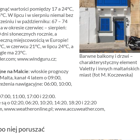
gnąć wartości pomiędzy 17 a 24°C,
°C. W lipcu i w sierpniu niemal bez
ześniu i w październiku: 67 – 74
 w okresie czerwiec – sierpień:
 dni słonecznych rocznie, a
łoneczną miejscowością w Europie!
C, w czerwcu 21°C, w lipcu 24°C, a
ągle ma 23°C.
Barwne balkony i drzwi –
er.com; www.windguru.cz;
charakterystyczny element
Valetty i innych maltańskich
jne na Malcie
: włoskie prognozy
miast (fot M. Koczewska)
Malta, kanał 4 latem o 09:00,
zeżenia nawigacyjne: 06:00, 10:00,
7:00, 11:00, 17:00 i 22:00.
ą o 02:20, 06:20, 10:20, 14:20, 18:20 i 22:20
, www.weatheronline.pl; www.accuweather.com,
 po niej poruszać