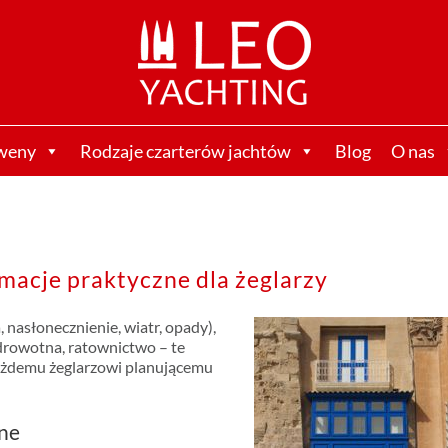
weny
Rodzaje czarterów jachtów
Blog
O nas
rmacje praktyczne dla żeglarzy
 nasłonecznienie, wiatr, opady),
zdrowotna, ratownictwo – te
każdemu żeglarzowi planującemu
jne