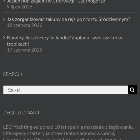
Jesień pod żaglami w Chorwacji i Czarnogórze
9 lipca 2026
Jak zorganizować zakupy na rejs po Morzu Śródziemnym?
18 czerwca 2026
Karaiby, Seszele czy Tajlandia? Zaplanuj swój czarter w
tropikach!
17 czerwca 2026
SEARCH
Szukaj
ŻEGLUJ Z NAMI!
LEO Yachting od ponad 10 lat spełnia marzenia o żeglowaniu.
Oferujemy czartery jachtów i katamaranów w Grecji,
Chorwacji, we Włoszech, w Turcji, na Karaibach i innych