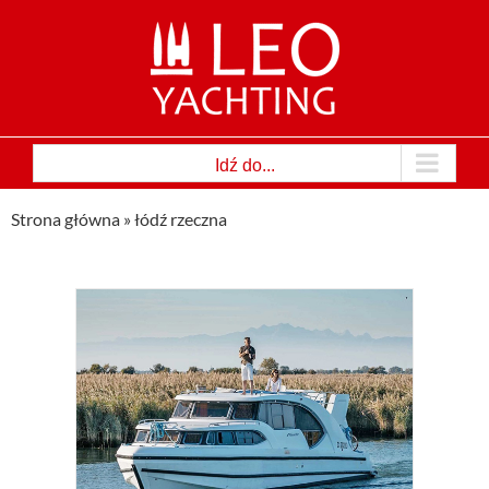
Przejdź
do
zawartości
Idź do...
Strona główna
»
łódź rzeczna
o 6
ny
łódź