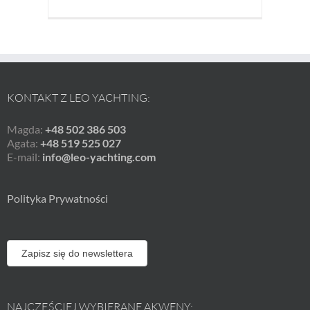
KONTAKT Z LEO YACHTING:
Magda:
+48 502 386 503
Agata:
+48 519 525 027
E-mail:
info@leo-yachting.com
Polityka Prywatności
Zapisz się do newslettera
NAJCZĘŚCIEJ WYBIERANE AKWENY: