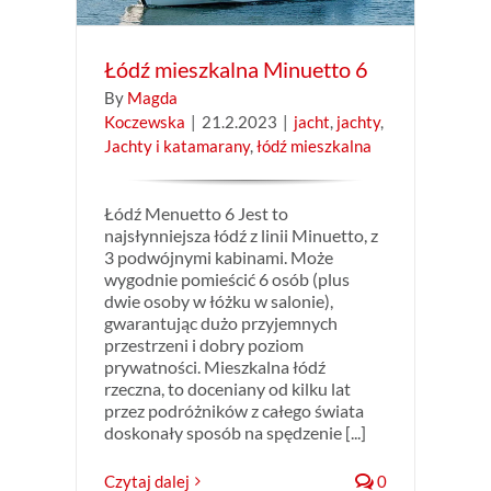
Łódź mieszkalna Minuetto 6
By
Magda
Koczewska
|
21.2.2023
|
jacht
,
jachty
,
Jachty i katamarany
,
łódź mieszkalna
Łódź Menuetto 6 Jest to
najsłynniejsza łódź z linii Minuetto, z
3 podwójnymi kabinami. Może
wygodnie pomieścić 6 osób (plus
dwie osoby w łóżku w salonie),
gwarantując dużo przyjemnych
przestrzeni i dobry poziom
prywatności. Mieszkalna łódź
rzeczna, to doceniany od kilku lat
przez podróżników z całego świata
doskonały sposób na spędzenie [...]
Czytaj dalej
0