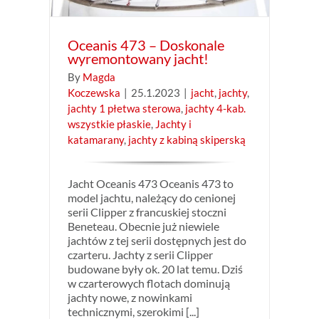
Oceanis 473 – Doskonale
wyremontowany jacht!
By
Magda
Koczewska
|
25.1.2023
|
jacht
,
jachty
,
jachty 1 płetwa sterowa
,
jachty 4-kab.
wszystkie płaskie
,
Jachty i
katamarany
,
jachty z kabiną skiperską
Jacht Oceanis 473 Oceanis 473 to
model jachtu, należący do cenionej
serii Clipper z francuskiej stoczni
Beneteau. Obecnie już niewiele
jachtów z tej serii dostępnych jest do
czarteru. Jachty z serii Clipper
budowane były ok. 20 lat temu. Dziś
w czarterowych flotach dominują
jachty nowe, z nowinkami
technicznymi, szerokimi [...]