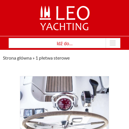
Przejdź
do
zawartości
Idź do...
Strona główna
»
1 płetwa sterowe
le
!
terowa
Jachty
iperską