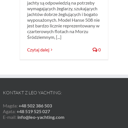
jachty są odpowiedzią na potrzeby
wymagających żeglarzy, szukających
jachtów dobrze żeglujących i bogato
wyposażonych. Model Hanse 508 nie
jest bardzo licznie reprezentowany w
czarterowych flotach na Morzu
Śródziemnym, [...]
Czytaj dalej
0
KONTAKT Z LEO YACHTING:
Magda:
+48 502 386 503
Agata:
+48 519 525 027
E-mail:
info@leo-yachting.com