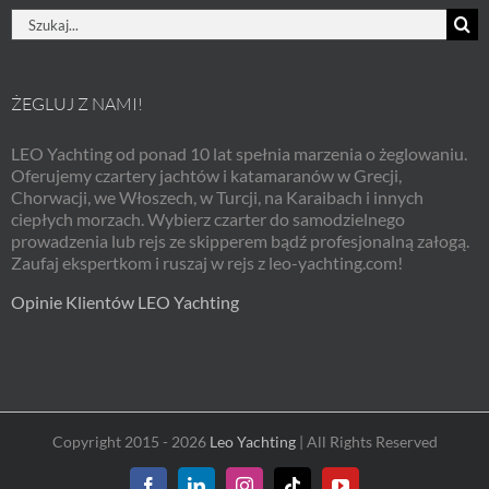
Szukaj
ŻEGLUJ Z NAMI!
LEO Yachting od ponad 10 lat spełnia marzenia o żeglowaniu.
Oferujemy czartery jachtów i katamaranów w Grecji,
Chorwacji, we Włoszech, w Turcji, na Karaibach i innych
ciepłych morzach. Wybierz czarter do samodzielnego
prowadzenia lub rejs ze skipperem bądź profesjonalną załogą.
Zaufaj ekspertkom i ruszaj w rejs z leo-yachting.com!
Opinie Klientów LEO Yachting
Copyright 2015 - 2026
Leo Yachting
| All Rights Reserved