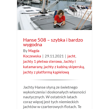
achty i
perską
wą
Hanse 508 – szybka i bardzo
wygodna
By
Magda
Koczewska
|
29.11.2021
|
jacht
,
jachty 1 płetwa sterowa
,
Jachty i
katamarany
,
jachty z kabiną skiperską
,
jachty z platformą kąpielową
Jachty Hanse słyną ze świetnego
wykończenia i doskonałych własności
nautycznych. W ostatnich latach
coraz więcej jest tych niemieckich
jachtów w czarterowych flotach. Te