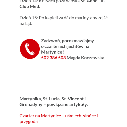
Dzień 14: Kotwica poza wioską
St. Anne
lub
Club Med
.
Dzień 15: Po kąpieli wróć do mariny, aby zejść
na ląd.
Zadzwoń, p
orozmawiajmy
o czarterach
jachtów na
Martynice!
502 386 503
Magda Koczewska
Martynika, St. Lucia, St. Vincent i
Grenadyny – powiązane artykuły:
Czarter na Martynice – uśmiech, słońce i
przygoda