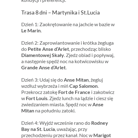
Trasa 8 dni – Martynika i St.Lucia
Dzień 1: Zaokrętowanie na jachcie w bazie w
Le Marin
.
Dzień 2: Zaprowiantowanie i krótka żegluga
do
Petite Anse d’Arlet
, przechodząc blisko
Diamentowej Skały
. Zjedz obiad i popływaj,
a następnie spędź noc na kotwicowisku w
Grande Anse d’Arlet
.
Dzień 3: Udaj się do
Anse Mitan
, żegluj
wzdłuż wybrzeża i miń
Cap Salomon
.
Przekrocz zatokę
Fort de France
i zakotwicz
w
Fort Louis
. Zjedz lunch na lądzie i ciesz się
zwiedzaniem miasta. Spędź noc w
Anse
Mitan
na południu zatoki.
Dzień 4: Wyjdź wcześnie rano do
Rodney
Bay na St. Lucia
, uważając, przy
przechodzeniu przez kanał. Noc w
Marigot