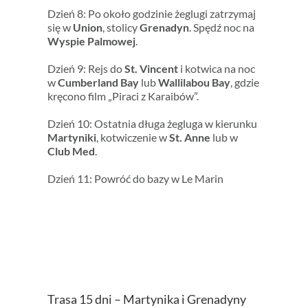
Dzień 8: Po około godzinie żeglugi zatrzymaj
się w
Union
, stolicy
Grenadyn
. Spędź noc na
Wyspie Palmowej
.
Dzień 9: Rejs do
St. Vincent
i kotwica na noc
w
Cumberland Bay
lub
Wallilabou Bay
, gdzie
kręcono film „Piraci z Karaibów”.
Dzień 10: Ostatnia długa żegluga w kierunku
Martyniki
, kotwiczenie w
St. Anne
lub w
Club Med
.
Dzień 11: Powróć do bazy w Le Marin
Trasa 15 dni – Martynika i Grenadyny