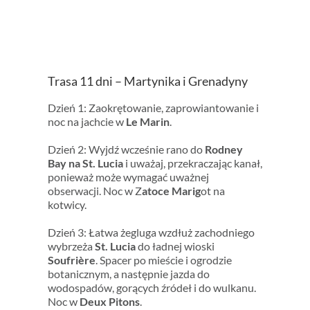
Trasa 11 dni – Martynika i Grenadyny
Dzień 1: Zaokrętowanie, zaprowiantowanie i
noc na jachcie w
Le Marin
.
Dzień 2: Wyjdź wcześnie rano do
Rodney
Bay na St. Lucia
i uważaj, przekraczając kanał,
ponieważ może wymagać uważnej
obserwacji. Noc w Z
atoce Marig
ot na
kotwicy.
Dzień 3: Łatwa żegluga wzdłuż zachodniego
wybrzeża
St. Lucia
do ładnej wioski
Soufrière
. Spacer po mieście i ogrodzie
botanicznym, a następnie jazda do
wodospadów, gorących źródeł i do wulkanu.
Noc w
Deux Pitons
.