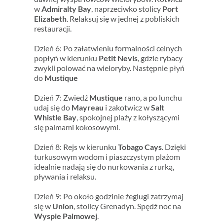
w
Admiralty Bay
, naprzeciwko stolicy
Port
Elizabeth
. Relaksuj się w jednej z pobliskich
restauracji.
Dzień 6: Po załatwieniu formalności celnych
popłyń w kierunku
Petit Nevis
, gdzie rybacy
zwykli polować na wieloryby. Następnie płyń
do
Mustique
Dzień 7: Zwiedź
Mustique
rano, a po lunchu
udaj się do
Mayreau
i zakotwicz w
Salt
Whistle Bay
, spokojnej plaży z kołyszącymi
się palmami kokosowymi.
Dzień 8: Rejs w kierunku
Tobago Cays
. Dzięki
turkusowym wodom i piaszczystym plażom
idealnie nadają się do nurkowania z rurką,
pływania i relaksu.
Dzień 9: Po około godzinie żeglugi zatrzymaj
się w
Union
, stolicy Grenadyn. Spędź noc na
Wyspie Palmowej
.