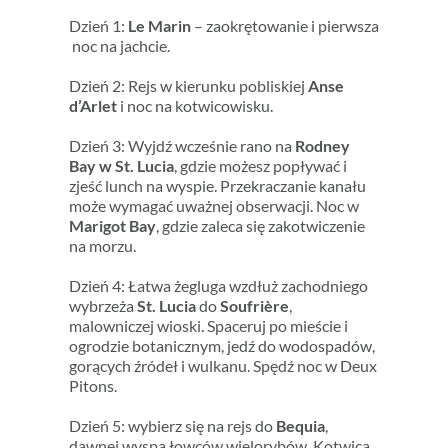
Dzień 1:
Le Marin
– zaokrętowanie i pierwsza
noc na jachcie.
Dzień 2: Rejs w kierunku pobliskiej
Anse
d’Arlet
i noc na kotwicowisku.
Dzień 3: Wyjdź wcześnie rano na
Rodney
Bay w St. Lucia
, gdzie możesz popływać i
zjeść lunch na wyspie. Przekraczanie kanału
może wymagać uważnej obserwacji. Noc w
Marigot Bay
, gdzie zaleca się zakotwiczenie
na morzu.
Dzień 4: Łatwa żegluga wzdłuż zachodniego
wybrzeża
St. Lucia
do
Soufrière
,
malowniczej wioski. Spaceruj po mieście i
ogrodzie botanicznym, jedź do wodospadów,
gorących źródeł i wulkanu. Spędź noc w Deux
Pitons.
Dzień 5: wybierz się na rejs do
Bequia
,
dawnej wyspa łowców wielorybów. Kotwica