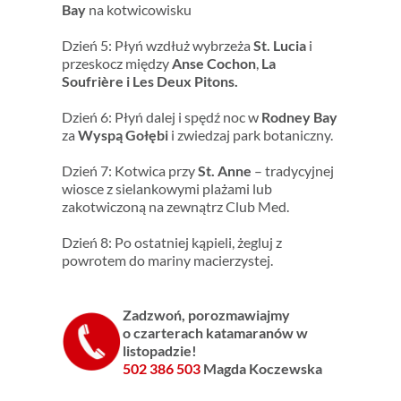
Bay
na kotwicowisku
Dzień 5: Płyń wzdłuż wybrzeża
St. Lucia
i
przeskocz między
Anse Cochon
,
La
Soufrière i Les Deux Pitons.
Dzień 6: Płyń dalej i spędź noc w
Rodney Bay
za
Wyspą Gołębi
i zwiedzaj park botaniczny.
Dzień 7: Kotwica przy
St. Anne
– tradycyjnej
wiosce z sielankowymi plażami lub
zakotwiczoną na zewnątrz Club Med.
Dzień 8: Po ostatniej kąpieli, żegluj z
powrotem do mariny macierzystej.
Zadzwoń, p
orozmawiajmy
o czarterach
katamaranów w
listopadzie!
502 386 503
Magda Koczewska