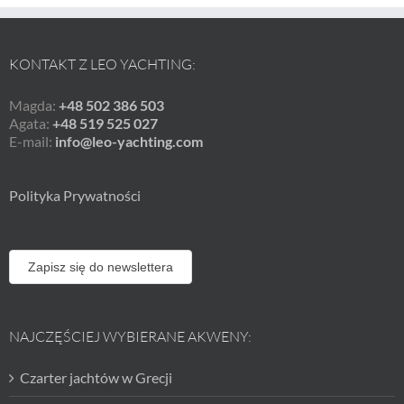
KONTAKT Z LEO YACHTING:
Magda:
+48 502 386 503
Agata:
+48 519 525 027
E-mail:
info@leo-yachting.com
Polityka Prywatności
Zapisz się do newslettera
NAJCZĘŚCIEJ WYBIERANE AKWENY:
Czarter jachtów w Grecji