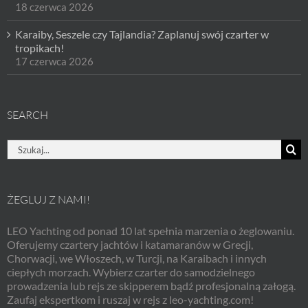
18 czerwca 2026
Karaiby, Seszele czy Tajlandia? Zaplanuj swój czarter w
tropikach!
17 czerwca 2026
SEARCH
Szukaj
ŻEGLUJ Z NAMI!
LEO Yachting od ponad 10 lat spełnia marzenia o żeglowaniu.
Oferujemy czartery jachtów i katamaranów w Grecji,
Chorwacji, we Włoszech, w Turcji, na Karaibach i innych
ciepłych morzach. Wybierz czarter do samodzielnego
prowadzenia lub rejs ze skipperem bądź profesjonalną załogą.
Zaufaj ekspertkom i ruszaj w rejs z leo-yachting.com!