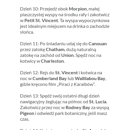
Dzień 10: Przejedź obok
Morpion
, małej
piaszczystej wyspy na środku rafy i zakotwicz
w
Petit St. Vincent
. Ta wyspa wypoczynkowa
jest idealnym miejscem na drinka o zachodzie
słońca.
Dzień 11: Po śniadaniu udaj się do
Canouan
przez zatokę
Chatham
, dużą naturalną
zatokę na zachód od
Union
. Spędź noc na
kotwicy w
Charleston
.
Dzień 12: Rejs do
St. Vincent
i kotwica na
noc w
Cumberland Bay
lub
Wallilabou Bay
,
gdzie kręcono film „Piraci z Karaibów”.
Dzień 13: Spędź swój ostatni długi dzień
nawigacyjny żeglując na północ od
St. Lucia
.
Zakotwicz przez noc w
Rodney Bay
za wyspą
Pigeon
i odwiedź park botaniczny, jeśli masz
czas.