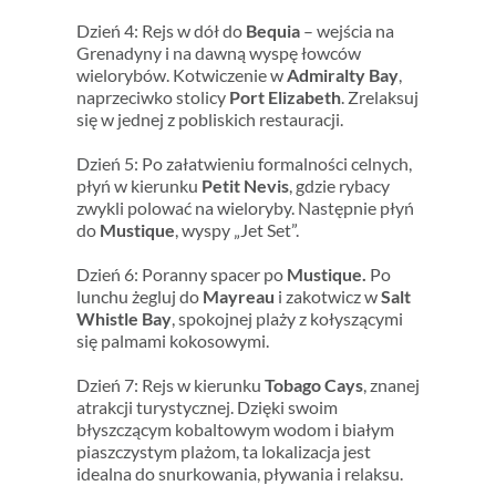
Dzień 4: Rejs w dół do
Bequia
– wejścia na
Grenadyny i na dawną wyspę łowców
wielorybów. Kotwiczenie w
Admiralty Bay
,
naprzeciwko stolicy
Port Elizabeth
. Zrelaksuj
się w jednej z pobliskich restauracji.
Dzień 5: Po załatwieniu formalności celnych,
płyń w kierunku
Petit Nevis
, gdzie rybacy
zwykli polować na wieloryby. Następnie płyń
do
Mustique
, wyspy „Jet Set”.
Dzień 6: Poranny spacer po
Mustique.
Po
lunchu żegluj do
Mayreau
i zakotwicz w
Salt
Whistle Bay
, spokojnej plaży z kołyszącymi
się palmami kokosowymi.
Dzień 7: Rejs w kierunku
Tobago Cays
, znanej
atrakcji turystycznej. Dzięki swoim
błyszczącym kobaltowym wodom i białym
piaszczystym plażom, ta lokalizacja jest
idealna do snurkowania, pływania i relaksu.