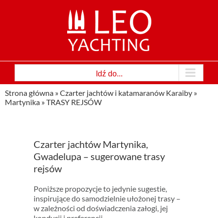
Przejdź
do
zawartości
Idź do...
Strona główna
»
Czarter jachtów i katamaranów Karaiby
»
Martynika
»
TRASY REJSÓW
Czarter jachtów Martynika,
Gwadelupa – sugerowane trasy
rejsów
Poniższe propozycje to jedynie sugestie,
inspirujące do samodzielnie ułożonej trasy –
w zależności od doświadczenia załogi, jej
kondycji i preferencji.