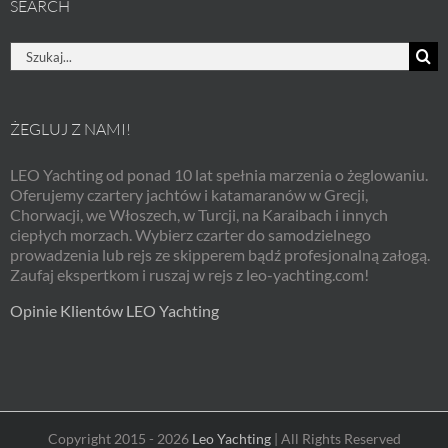
SEARCH
Szukaj
ŻEGLUJ Z NAMI!
LEO Yachting od ponad 10 lat spełnia marzenia o żeglowaniu.
Oferujemy czartery jachtów i katamaranów w Grecji,
Chorwacji, we Włoszech, w Turcji, na Karaibach i innych
ciepłych morzach. Wybierz czarter do samodzielnego
prowadzenia lub rejs ze skipperem bądź profesjonalną załogą.
Zaufaj ekspertkom i ruszaj w rejs z leo-yachting.com!
Opinie Klientów LEO Yachting
Copyright 2015 - 2026
Leo Yachting
| All Rights Reserved