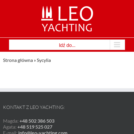
Przejdź
do
zawartości
Idź do...
Strona główna
»
Sycylia
KONTAKT Z LEO YACHTING:
Magda:
+48 502 386 503
Agata:
+48 519 525 027
E-mail:
info@leo-yachting.com