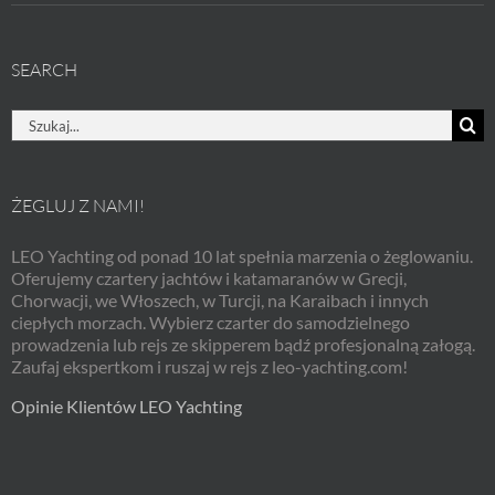
SEARCH
Szukaj
ŻEGLUJ Z NAMI!
LEO Yachting od ponad 10 lat spełnia marzenia o żeglowaniu.
Oferujemy czartery jachtów i katamaranów w Grecji,
Chorwacji, we Włoszech, w Turcji, na Karaibach i innych
ciepłych morzach. Wybierz czarter do samodzielnego
prowadzenia lub rejs ze skipperem bądź profesjonalną załogą.
Zaufaj ekspertkom i ruszaj w rejs z leo-yachting.com!
Opinie Klientów LEO Yachting