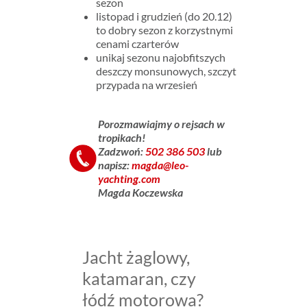
sezon
listopad i grudzień (do 20.12)
to dobry sezon z korzystnymi
cenami czarterów
unikaj sezonu najobfitszych
deszczy monsunowych, szczyt
przypada na wrzesień
Porozmawiajmy
o
rejsach w
tropikach!
Zadzwoń:
502 386 503
lub
napisz:
magda@leo-
__
yachting.com
Magda Koczewska
Jacht żaglowy,
katamaran, czy
łódź motorowa?