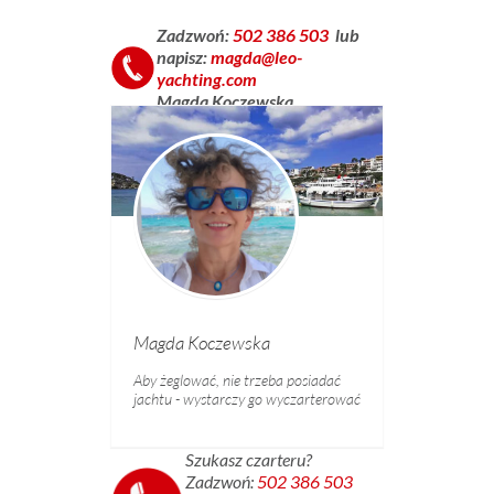
Zadzwoń:
502 386 503
lub
napisz:
magda@leo-
yachting.com
Magda Koczewska
Magda Koczewska
Aby żeglować, nie trzeba posiadać
jachtu - wystarczy go wyczarterować
Szukasz czarteru?
Zadzwoń:
502 386 503