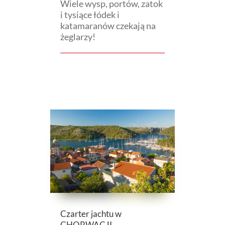
Wiele wysp, portów, zatok
i tysiące łódek i
katamaranów czekają na
żeglarzy!
Czarter jachtu w
CHORWACJI