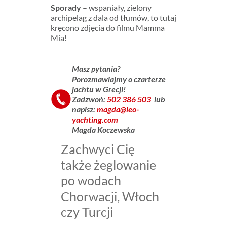
Sporady
– wspaniały, zielony
archipelag z dala od tłumów, to tutaj
kręcono zdjęcia do filmu Mamma
Mia!
Masz pytania?
Porozmawiajmy
o czarterze
jachtu w Grecji!
Zadzwoń:
502 386 503
lub
napisz:
magda@leo-
yachting.com
Magda Koczewska
Zachwyci Cię
także żeglowanie
po wodach
Chorwacji, Włoch
czy Turcji