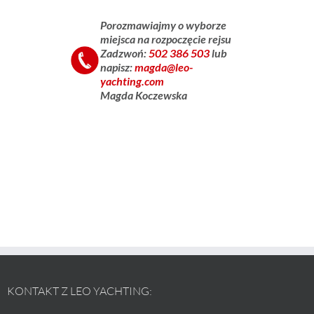
Porozmawiajmy
o wyborze
miejsca na rozpoczęcie rejsu
Zadzwoń:
502 386 503
lub
napisz:
magda@leo-
__
yachting.com
Magda Koczewska
KONTAKT Z LEO YACHTING: