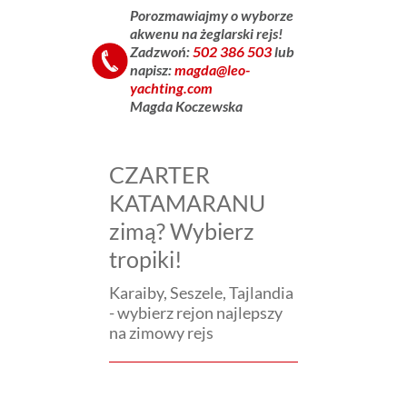
Porozmawiajmy
o wyborze
akwenu
na żeglarski rejs!
Zadzwoń:
502 386 503
lub
napisz:
magda@leo-
__
yachting.com
Magda Koczewska
CZARTER
KATAMARANU
zimą? Wybierz
tropiki!
Karaiby, Seszele, Tajlandia
- wybierz rejon najlepszy
na zimowy rejs