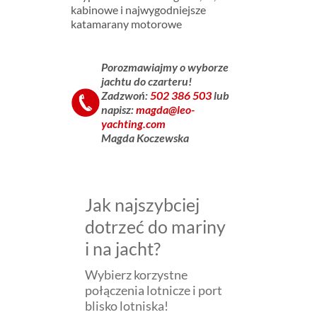
kabinowe i najwygodniejsze
katamarany motorowe
Porozmawiajmy
o wyborze
jachtu do czarteru!
Zadzwoń:
502 386 503
lub
napisz:
magda@leo-
__
yachting.com
Magda Koczewska
Jak najszybciej
dotrzeć do mariny
i na jacht?
Wybierz korzystne
połączenia lotnicze i port
blisko lotniska!