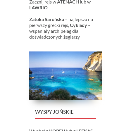
Zacznij rejs w
ATENACH
lub w
LAWRIO
Zatoka Sarońska
– najlepsza na
pierwszy grecki rejs,
Cyklady
–
wspaniały archipelag dla
doświadczonych żeglarzy
WYSPY JOŃSKIE
Wypłyń z
KORFU
lub z
LEFKAS