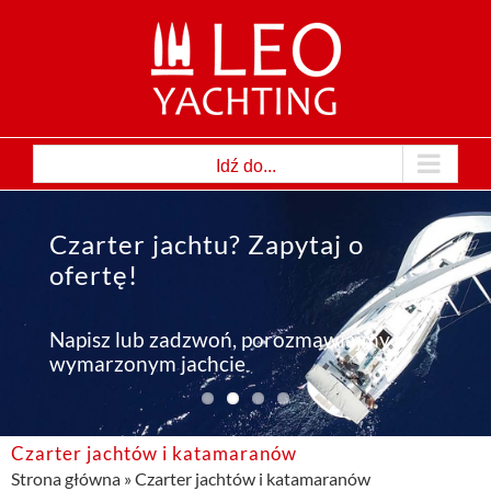
Przejdź
do
zawartości
Idź do...
Czarter jachtu? Zapytaj o
ofertę!
Napisz lub zadzwoń, porozmawiajmy o
wymarzonym jachcie
Czarter jachtów i katamaranów
Strona główna
»
Czarter jachtów i katamaranów