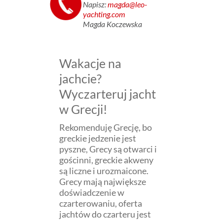
Napisz:
magda@leo-
yachting.com
Magda Koczewska
Wakacje na
jachcie?
Wyczarteruj jacht
w Grecji!
Rekomenduję Grecję, bo
greckie jedzenie jest
pyszne, Grecy są otwarci i
gościnni, greckie akweny
są liczne i urozmaicone.
Grecy mają największe
doświadczenie w
czarterowaniu, oferta
jachtów do czarteru jest