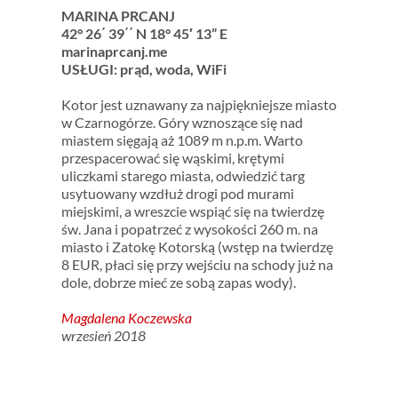
MARINA PRCANJ
42° 26΄ 39΄΄ N 18° 45′ 13” E
marinaprcanj.me
USŁUGI: prąd, woda, WiFi
Kotor jest uznawany za najpiękniejsze miasto
w Czarnogórze. Góry wznoszące się nad
miastem sięgają aż 1089 m n.p.m. Warto
przespacerować się wąskimi, krętymi
uliczkami starego miasta, odwiedzić targ
usytuowany wzdłuż drogi pod murami
miejskimi, a wreszcie wspiąć się na twierdzę
św. Jana i popatrzeć z wysokości 260 m. na
miasto i Zatokę Kotorską (wstęp na twierdzę
8 EUR, płaci się przy wejściu na schody już na
dole, dobrze mieć ze sobą zapas wody).
Magdalena Koczewska
wrzesień 2018