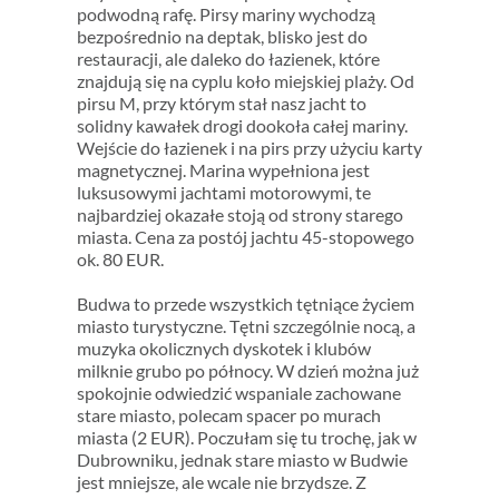
podwodną rafę. Pirsy mariny wychodzą
bezpośrednio na deptak, blisko jest do
restauracji, ale daleko do łazienek, które
znajdują się na cyplu koło miejskiej plaży. Od
pirsu M, przy którym stał nasz jacht to
solidny kawałek drogi dookoła całej mariny.
Wejście do łazienek i na pirs przy użyciu karty
magnetycznej. Marina wypełniona jest
luksusowymi jachtami motorowymi, te
najbardziej okazałe stoją od strony starego
miasta. Cena za postój jachtu 45-stopowego
ok. 80 EUR.
Budwa to przede wszystkich tętniące życiem
miasto turystyczne. Tętni szczególnie nocą, a
muzyka okolicznych dyskotek i klubów
milknie grubo po północy. W dzień można już
spokojnie odwiedzić wspaniale zachowane
stare miasto, polecam spacer po murach
miasta (2 EUR). Poczułam się tu trochę, jak w
Dubrowniku, jednak stare miasto w Budwie
jest mniejsze, ale wcale nie brzydsze. Z