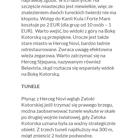
szczęście miasteczko jest niewielkie, więc ze
znalezieniem dwóch tureckich twierdz nie ma
kłopotu. Wstęp do Kanli Kula i Forte Mare
kosztuje po 2 EUR (dla grup od 10 osób – 1
EUR). Warto wejść, bo widoki z góry na Bokę
Kotorską są przepiękne. Urocze jest także
stare miasto w Herceg Novi, bardzo ładnie
odrestaurowane. Zwraca uwagę efektowna
wieża zegarowa. Warto zatrzymać się na
Herceg Stjepana, nazywanym również
Belavista, skąd roztacza się wspaniały widok
na Bokę Kotorską.
TUNELE
Płynąc z Herceg Novi wgłąb Zatoki
Kotorskiej jeśli trzymać się prawego brzegu,
można zaobserwować tunele wykute w skale
po drugiej wojnie światowej, gdy Zatoka
Kotorska uznana była za ważny strategicznie
obiekt. Z trzech tuneli najdłuższy ma 300 m,
mógł zmieścić 2 łodzie podwodne.