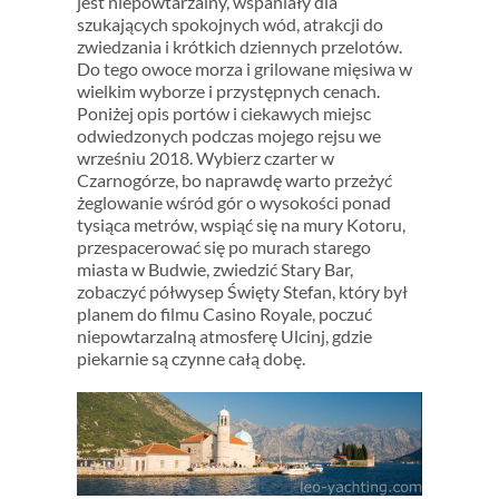
jest niepowtarzalny, wspaniały dla
szukających spokojnych wód, atrakcji do
zwiedzania i krótkich dziennych przelotów.
Do tego owoce morza i grilowane mięsiwa w
wielkim wyborze i przystępnych cenach.
Poniżej opis portów i ciekawych miejsc
odwiedzonych podczas mojego rejsu we
wrześniu 2018. Wybierz czarter w
Czarnogórze, bo naprawdę warto przeżyć
żeglowanie wśród gór o wysokości ponad
tysiąca metrów, wspiąć się na mury Kotoru,
przespacerować się po murach starego
miasta w Budwie, zwiedzić Stary Bar,
zobaczyć półwysep Święty Stefan, który był
planem do filmu Casino Royale, poczuć
niepowtarzalną atmosferę Ulcinj, gdzie
piekarnie są czynne całą dobę.