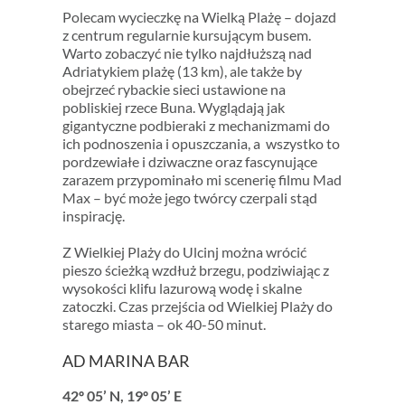
Polecam wycieczkę na Wielką Plażę – dojazd
z centrum regularnie kursującym busem.
Warto zobaczyć nie tylko najdłuższą nad
Adriatykiem plażę (13 km), ale także by
obejrzeć rybackie sieci ustawione na
pobliskiej rzece Buna. Wyglądają jak
gigantyczne podbieraki z mechanizmami do
ich podnoszenia i opuszczania, a wszystko to
pordzewiałe i dziwaczne oraz fascynujące
zarazem przypominało mi scenerię filmu Mad
Max – być może jego twórcy czerpali stąd
inspirację.
Z Wielkiej Plaży do Ulcinj można wrócić
pieszo ścieżką wzdłuż brzegu, podziwiając z
wysokości klifu lazurową wodę i skalne
zatoczki. Czas przejścia od Wielkiej Plaży do
starego miasta – ok 40-50 minut.
AD MARINA BAR
42º 05’ N, 19º 05’ E