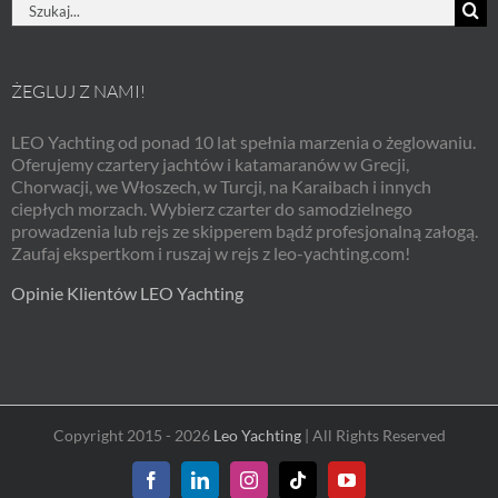
Szukaj
ŻEGLUJ Z NAMI!
LEO Yachting od ponad 10 lat spełnia marzenia o żeglowaniu.
Oferujemy czartery jachtów i katamaranów w Grecji,
Chorwacji, we Włoszech, w Turcji, na Karaibach i innych
ciepłych morzach. Wybierz czarter do samodzielnego
prowadzenia lub rejs ze skipperem bądź profesjonalną załogą.
Zaufaj ekspertkom i ruszaj w rejs z leo-yachting.com!
Opinie Klientów LEO Yachting
Copyright 2015 - 2026
Leo Yachting
| All Rights Reserved
Facebook
LinkedIn
Instagram
Tiktok
YouTube