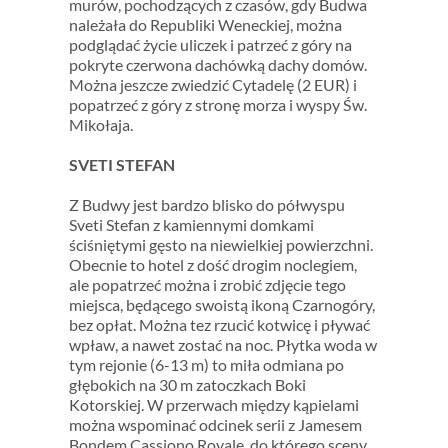
murów, pochodzących z czasów, gdy Budwa
należała do Republiki Weneckiej, można
podglądać życie uliczek i patrzeć z góry na
pokryte czerwona dachówką dachy domów.
Można jeszcze zwiedzić Cytadelę (2 EUR) i
popatrzeć z góry z stronę morza i wyspy Św.
Mikołaja.
SVETI STEFAN
Z Budwy jest bardzo blisko do półwyspu
Sveti Stefan z kamiennymi domkami
ściśniętymi gęsto na niewielkiej powierzchni.
Obecnie to hotel z dość drogim noclegiem,
ale popatrzeć można i zrobić zdjęcie tego
miejsca, będącego swoistą ikoną Czarnogóry,
bez opłat. Można tez rzucić kotwicę i pływać
wpław, a nawet zostać na noc. Płytka woda w
tym rejonie (6-13 m) to miła odmiana po
głębokich na 30 m zatoczkach Boki
Kotorskiej. W przerwach między kąpielami
można wspominać odcinek serii z Jamesem
Bondem Cassiono Royale, do którego sceny