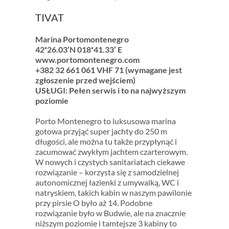
TIVAT
Marina Portomontenegro
42˚26.03’N 018˚41.33’ E
www.portomontenegro.com
+382 32 661 061 VHF 71 (wymagane jest
zgłoszenie przed wejściem)
USŁUGI: Pełen serwis i to na najwyższym
poziomie
Porto Montenegro to luksusowa marina
gotowa przyjąć super jachty do 250 m
długości, ale można tu także przypłynąć i
zacumować zwykłym jachtem czarterowym.
W nowych i czystych sanitariatach ciekawe
rozwiązanie – korzysta się z samodzielnej
autonomicznej łazienki z umywalką, WC i
natryskiem, takich kabin w naszym pawilonie
przy pirsie O było aż 14. Podobne
rozwiązanie było w Budwie, ale na znacznie
niższym poziomie i tamtejsze 3 kabiny to