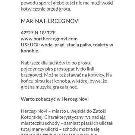
powodu sporej głębokości nie ma możliwości
kotwiczenia przed grotą.
MARINA HERCEG NOVI
42°27’N 18°32’E
www.porthercegnovi.com
USŁUGI: woda, prąd, stacja paliw, toalety w
konobie.
Nabrzeże dla jachtów to po prostu
pojedynczy pirs prostopadły do linii
brzegowej. Można też stawać na kotwicy. Na
końcu pirsu jest konoba, w której bywa, że
głośna muzyka gra całą noc.
Warto zobaczyć w Herceg Novi
Herceg-Novi – miasto u wejścia do Zatoki
Kotorskiej. Charakterystyczny rys nadają
miasteczku schody – zamiast płaskich uliczek
tutaj mamy uliczki – schody, można się
naprawdę zgubić w ich labiryncie. Na