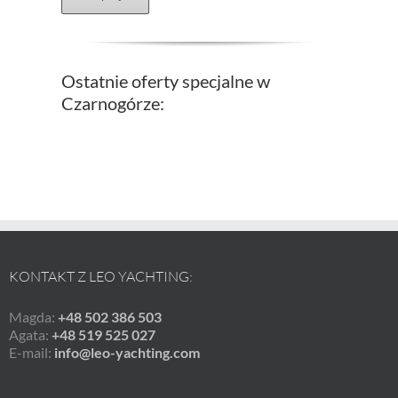
Ostatnie oferty specjalne w
Czarnogórze:
KONTAKT Z LEO YACHTING:
Magda:
+48 502 386 503
Agata:
+48 519 525 027
E-mail:
info@leo-yachting.com