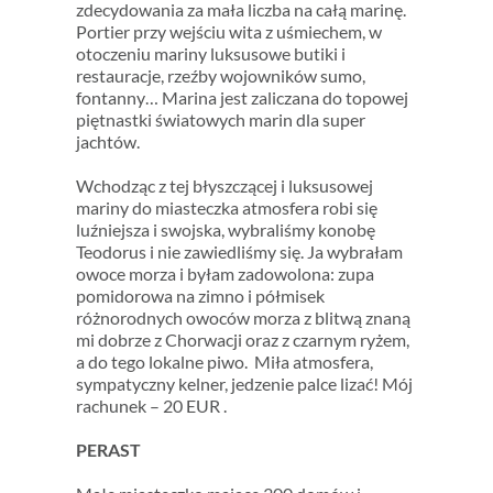
zdecydowania za mała liczba na całą marinę.
Portier przy wejściu wita z uśmiechem, w
otoczeniu mariny luksusowe butiki i
restauracje, rzeźby wojowników sumo,
fontanny… Marina jest zaliczana do topowej
piętnastki światowych marin dla super
jachtów.
Wchodząc z tej błyszczącej i luksusowej
mariny do miasteczka atmosfera robi się
luźniejsza i swojska, wybraliśmy konobę
Teodorus i nie zawiedliśmy się. Ja wybrałam
owoce morza i byłam zadowolona: zupa
pomidorowa na zimno i półmisek
różnorodnych owoców morza z blitwą znaną
mi dobrze z Chorwacji oraz z czarnym ryżem,
a do tego lokalne piwo. Miła atmosfera,
sympatyczny kelner, jedzenie palce lizać! Mój
rachunek – 20 EUR .
PERAST