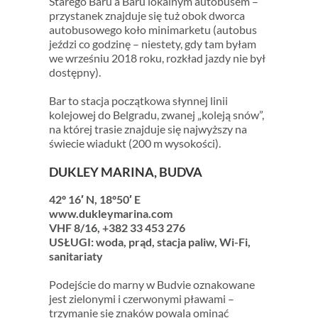
Starego Baru a Baru lokalnym autobusem –
przystanek znajduje się tuż obok dworca
autobusowego koło minimarketu (autobus
jeździ co godzinę – niestety, gdy tam byłam
we wrześniu 2018 roku, rozkład jazdy nie był
dostępny).
Bar to stacja początkowa słynnej linii
kolejowej do Belgradu, zwanej „koleją snów”,
na której trasie znajduje się najwyższy na
świecie wiadukt (200 m wysokości).
DUKLEY MARINA, BUDVA
42º 16′ N, 18º50′ E
www.dukleymarina.com
VHF 8/16, +382 33 453 276
USŁUGI: woda, prąd, stacja paliw, Wi-Fi,
sanitariaty
Podejście do marny w Budvie oznakowane
jest zielonymi i czerwonymi pławami –
trzymanie się znaków powala ominąć