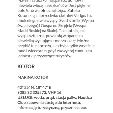
Małe miasteczko mające 300 domów i
niewielu więcej mieszkańców. Jest pięknie
położone w północnej części Zatoko
Kotorskiej naprzeciwko cieśniny Verige. Tuz
obok niego dwie wyspy: Sveti Đorđe (Wyspa
św. Jerzego) i Gospa od Škrpjela (Wyspa
Matki Boskiej na Skale). Ta ostatnia jest
wyspą sztuczną, powstałą w oparciu o
niewielką wystająca z morza skałę. Można
przybić tu nabrzeża, ale chyba tylko wcześnie
rano i wieczorem, gdyż zazwyczaj cumują tu
jednostki przywożące turystów.
KOTOR
MARINA KOTOR
42º 25´ N, 18º 47´ E
+382 32 325573, VHF 16
USŁUGI: woda, prąd, stacja paliw. Nautica
Club zapewnia dostęp do internetu,
informację turystyczną, prysznice, bar.