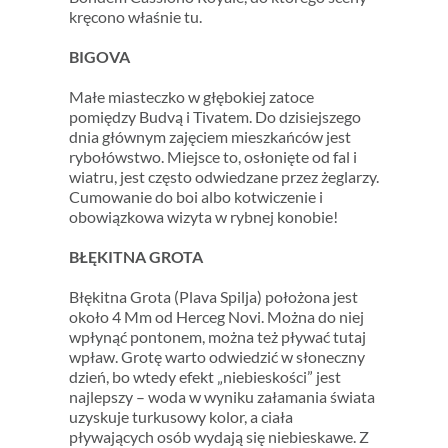
kręcono właśnie tu.
BIGOVA
Małe miasteczko w głębokiej zatoce
pomiędzy Budvą i Tivatem. Do dzisiejszego
dnia głównym zajęciem mieszkańców jest
rybołówstwo. Miejsce to, osłonięte od fal i
wiatru, jest często odwiedzane przez żeglarzy.
Cumowanie do boi albo kotwiczenie i
obowiązkowa wizyta w rybnej konobie!
BŁĘKITNA GROTA
Błękitna Grota (Plava Spilja) położona jest
około 4 Mm od Herceg Novi. Można do niej
wpłynąć pontonem, można też pływać tutaj
wpław. Grotę warto odwiedzić w słoneczny
dzień, bo wtedy efekt „niebieskości” jest
najlepszy – woda w wyniku załamania świata
uzyskuje turkusowy kolor, a ciała
pływających osób wydają się niebieskawe. Z